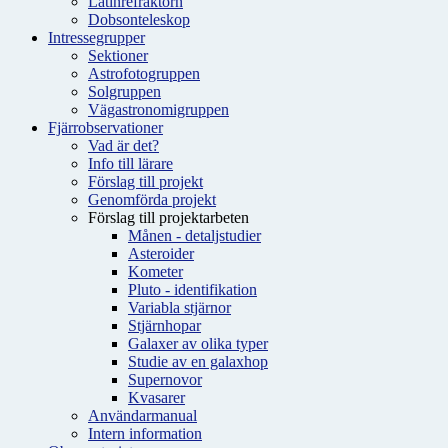
Latinrefraktorn
Dobsonteleskop
Intressegrupper
Sektioner
Astrofotogruppen
Solgruppen
Vägastronomigruppen
Fjärrobservationer
Vad är det?
Info till lärare
Förslag till projekt
Genomförda projekt
Förslag till projektarbeten
Månen - detaljstudier
Asteroider
Kometer
Pluto - identifikation
Variabla stjärnor
Stjärnhopar
Galaxer av olika typer
Studie av en galaxhop
Supernovor
Kvasarer
Användarmanual
Intern information