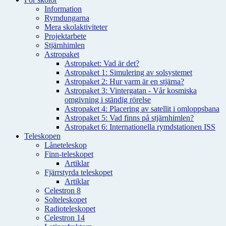
Information
Rymdungarna
Mera skolaktiviteter
Projektarbete
Stjärnhimlen
Astropaket
Astropaket: Vad är det?
Astropaket 1: Simulering av solsystemet
Astropaket 2: Hur varm är en stjärna?
Astropaket 3: Vintergatan - Vår kosmiska
omgivning i ständig rörelse
Astropaket 4: Placering av satellit i omloppsbana
Astropaket 5: Vad finns på stjärnhimlen?
Astropaket 6: Internationella rymdstationen ISS
Teleskopen
Låneteleskop
Finn-teleskopet
Artiklar
Fjärrstyrda teleskopet
Artiklar
Celestron 8
Solteleskopet
Radioteleskopet
Celestron 14