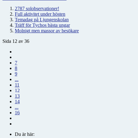
2787 solobservationer!
Full aktivitet under hösten
Temadag på Ljungenskolan
Träff för Tychos bästa ungar
Molnigt men massor av besökare
Sida 12 av 36
7
8
9
...
11
12
13
14
...
16
Du är här: