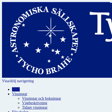
Visa/dölj navigering
Hem
Visningar
Visningar och bokningar
Vägbeskrivning
Tidare visningar
För skolor