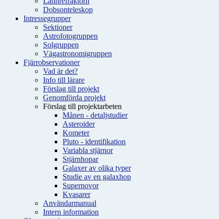
Latinrefraktorn
Dobsonteleskop
Intressegrupper
Sektioner
Astrofotogruppen
Solgruppen
Vägastronomigruppen
Fjärrobservationer
Vad är det?
Info till lärare
Förslag till projekt
Genomförda projekt
Förslag till projektarbeten
Månen - detaljstudier
Asteroider
Kometer
Pluto - identifikation
Variabla stjärnor
Stjärnhopar
Galaxer av olika typer
Studie av en galaxhop
Supernovor
Kvasarer
Användarmanual
Intern information