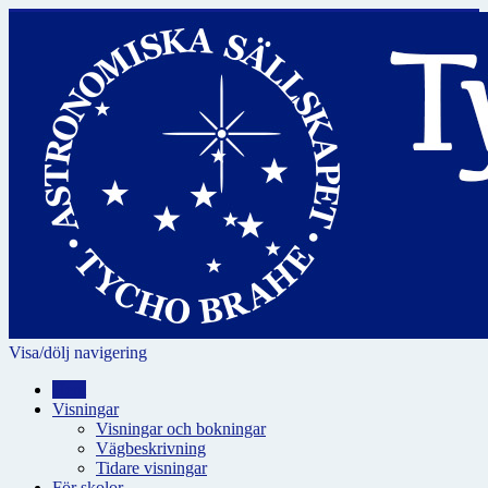
Visa/dölj navigering
Hem
Visningar
Visningar och bokningar
Vägbeskrivning
Tidare visningar
För skolor