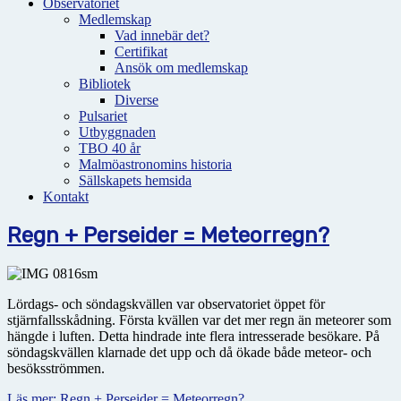
Observatoriet
Medlemskap
Vad innebär det?
Certifikat
Ansök om medlemskap
Bibliotek
Diverse
Pulsariet
Utbyggnaden
TBO 40 år
Malmöastronomins historia
Sällskapets hemsida
Kontakt
Regn + Perseider = Meteorregn?
Lördags- och söndagskvällen var observatoriet öppet för
stjärnfallsskådning. Första kvällen var det mer regn än meteorer som
hängde i luften. Detta hindrade inte flera intresserade besökare. På
söndagskvällen klarnade det upp och då ökade både meteor- och
besöksströmmen.
Läs mer: Regn + Perseider = Meteorregn?