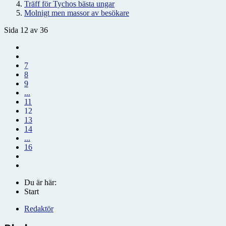
Träff för Tychos bästa ungar
Molnigt men massor av besökare
Sida 12 av 36
7
8
9
...
11
12
13
14
...
16
Du är här:
Start
Redaktör