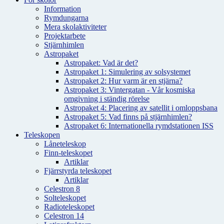
Information
Rymdungarna
Mera skolaktiviteter
Projektarbete
Stjärnhimlen
Astropaket
Astropaket: Vad är det?
Astropaket 1: Simulering av solsystemet
Astropaket 2: Hur varm är en stjärna?
Astropaket 3: Vintergatan - Vår kosmiska
omgivning i ständig rörelse
Astropaket 4: Placering av satellit i omloppsbana
Astropaket 5: Vad finns på stjärnhimlen?
Astropaket 6: Internationella rymdstationen ISS
Teleskopen
Låneteleskop
Finn-teleskopet
Artiklar
Fjärrstyrda teleskopet
Artiklar
Celestron 8
Solteleskopet
Radioteleskopet
Celestron 14