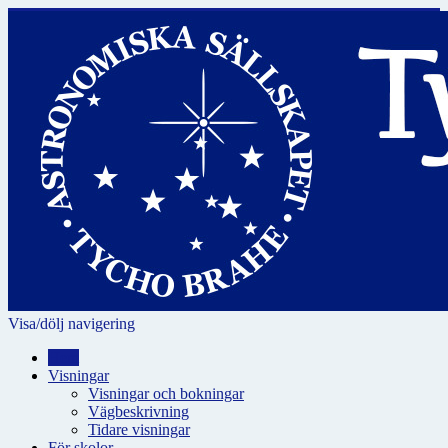
Visa/dölj navigering
Hem
Visningar
Visningar och bokningar
Vägbeskrivning
Tidare visningar
För skolor