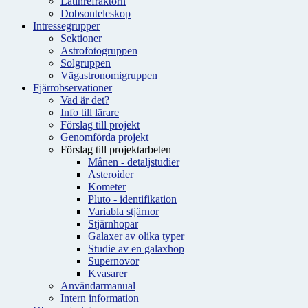
Latinrefraktorn
Dobsonteleskop
Intressegrupper
Sektioner
Astrofotogruppen
Solgruppen
Vägastronomigruppen
Fjärrobservationer
Vad är det?
Info till lärare
Förslag till projekt
Genomförda projekt
Förslag till projektarbeten
Månen - detaljstudier
Asteroider
Kometer
Pluto - identifikation
Variabla stjärnor
Stjärnhopar
Galaxer av olika typer
Studie av en galaxhop
Supernovor
Kvasarer
Användarmanual
Intern information