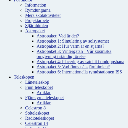
Information
Rymdungarna
Mera skolaktiviteter
Projektarbete
Stjärnhimlen
Astropaket
Astropaket: Vad är det?
Astropaket 1: Simulering av solsystemet
Astropaket 2: Hur varm är en stjärna?
Astropaket 3: Vintergatan - Vår kosmiska
omgivning i ständig rörelse
Astropaket 4: Placering av satellit i omloppsbana
Astropaket 5: Vad finns på stjärnhimlen?
Astropaket 6: Internationella rymdstationen ISS
Teleskopen
Låneteleskop
Finn-teleskopet
Artiklar
Fjärrstyrda teleskopet
Artiklar
Celestron 8
Solteleskopet
Radioteleskopet
Celestron 14