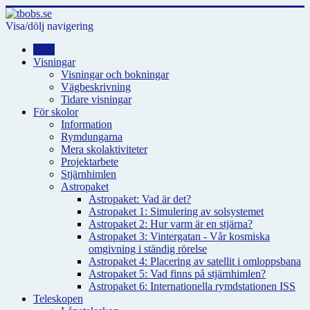
Visa/dölj navigering
Hem
Visningar
Visningar och bokningar
Vägbeskrivning
Tidare visningar
För skolor
Information
Rymdungarna
Mera skolaktiviteter
Projektarbete
Stjärnhimlen
Astropaket
Astropaket: Vad är det?
Astropaket 1: Simulering av solsystemet
Astropaket 2: Hur varm är en stjärna?
Astropaket 3: Vintergatan - Vår kosmiska
omgivning i ständig rörelse
Astropaket 4: Placering av satellit i omloppsbana
Astropaket 5: Vad finns på stjärnhimlen?
Astropaket 6: Internationella rymdstationen ISS
Teleskopen