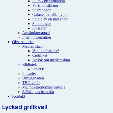
Pluto - identifikation
Variabla stjärnor
Stjärnhopar
Galaxer av olika typer
Studie av en galaxhop
Supernovor
Kvasarer
Användarmanual
Intern information
Observatoriet
Medlemskap
Vad innebär det?
Certifikat
Ansök om medlemskap
Bibliotek
Diverse
Pulsariet
Utbyggnaden
TBO 40 år
Malmöastronomins historia
Sällskapets hemsida
Kontakt
Lyckad grillkväll