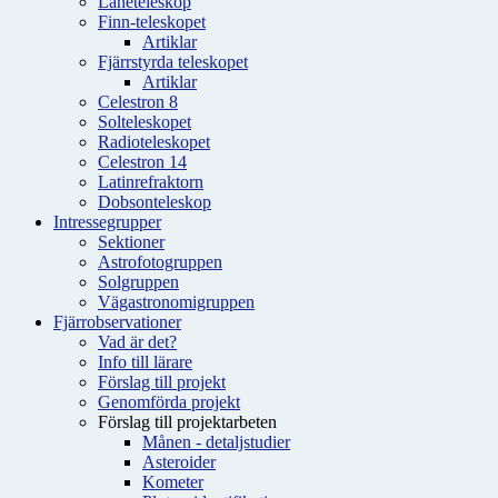
Låneteleskop
Finn-teleskopet
Artiklar
Fjärrstyrda teleskopet
Artiklar
Celestron 8
Solteleskopet
Radioteleskopet
Celestron 14
Latinrefraktorn
Dobsonteleskop
Intressegrupper
Sektioner
Astrofotogruppen
Solgruppen
Vägastronomigruppen
Fjärrobservationer
Vad är det?
Info till lärare
Förslag till projekt
Genomförda projekt
Förslag till projektarbeten
Månen - detaljstudier
Asteroider
Kometer