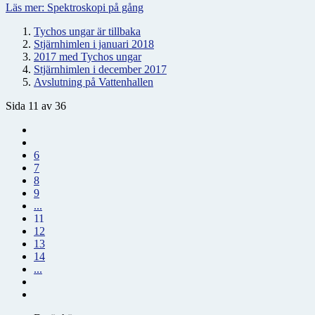
Läs mer: Spektroskopi på gång
Tychos ungar är tillbaka
Stjärnhimlen i januari 2018
2017 med Tychos ungar
Stjärnhimlen i december 2017
Avslutning på Vattenhallen
Sida 11 av 36
6
7
8
9
...
11
12
13
14
...