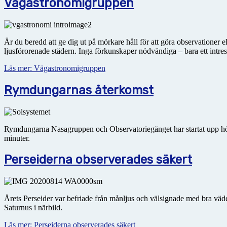
Vägastronomigruppen
Är du beredd att ge dig ut på mörkare håll för att göra observationer
ljusförorenade städern. Inga förkunskaper nödvändiga – bara ett intre
Läs mer: Vägastronomigruppen
Rymdungarnas återkomst
Rymdungarna Nasagruppen och Observatoriegänget har startat upp hö
minuter.
Perseiderna observerades säkert
Årets Perseider var befriade från månljus och välsignade med bra väde
Saturnus i närbild.
Läs mer: Perseiderna observerades säkert