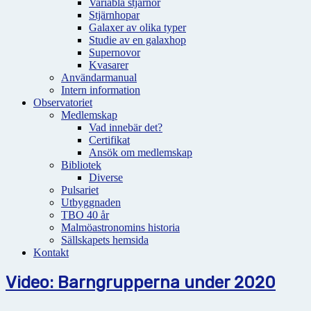
Variabla stjärnor
Stjärnhopar
Galaxer av olika typer
Studie av en galaxhop
Supernovor
Kvasarer
Användarmanual
Intern information
Observatoriet
Medlemskap
Vad innebär det?
Certifikat
Ansök om medlemskap
Bibliotek
Diverse
Pulsariet
Utbyggnaden
TBO 40 år
Malmöastronomins historia
Sällskapets hemsida
Kontakt
Video: Barngrupperna under 2020