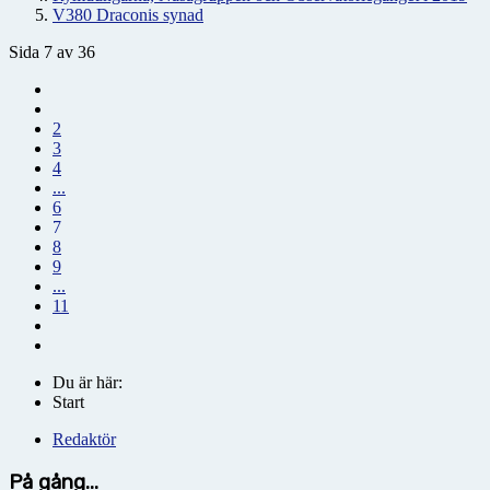
V380 Draconis synad
Sida 7 av 36
2
3
4
...
6
7
8
9
...
11
Du är här:
Start
Redaktör
På gång...