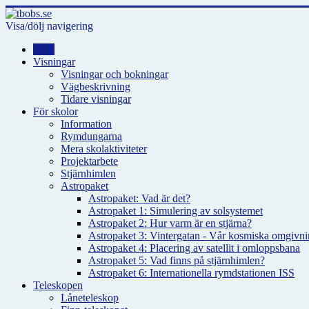
Visa/dölj navigering
Hem
Visningar
Visningar och bokningar
Vägbeskrivning
Tidare visningar
För skolor
Information
Rymdungarna
Mera skolaktiviteter
Projektarbete
Stjärnhimlen
Astropaket
Astropaket: Vad är det?
Astropaket 1: Simulering av solsystemet
Astropaket 2: Hur varm är en stjärna?
Astropaket 3: Vintergatan - Vår kosmiska omgivnin
Astropaket 4: Placering av satellit i omloppsbana
Astropaket 5: Vad finns på stjärnhimlen?
Astropaket 6: Internationella rymdstationen ISS
Teleskopen
Låneteleskop