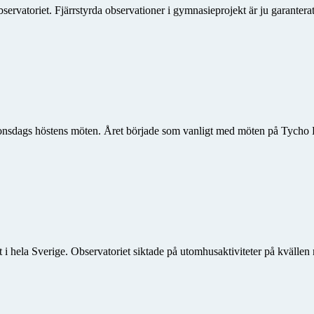
servatoriet. Fjärrstyrda observationer i gymnasieprojekt är ju garanter
dags höstens möten. Året började som vanligt med möten på Tycho Brahe-
hela Sverige. Observatoriet siktade på utomhusaktiviteter på kvällen men