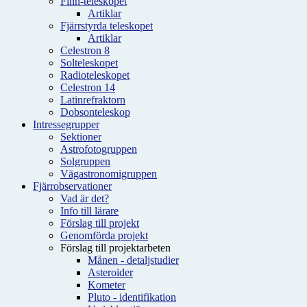
Finn-teleskopet
Artiklar
Fjärrstyrda teleskopet
Artiklar
Celestron 8
Solteleskopet
Radioteleskopet
Celestron 14
Latinrefraktorn
Dobsonteleskop
Intressegrupper
Sektioner
Astrofotogruppen
Solgruppen
Vägastronomigruppen
Fjärrobservationer
Vad är det?
Info till lärare
Förslag till projekt
Genomförda projekt
Förslag till projektarbeten
Månen - detaljstudier
Asteroider
Kometer
Pluto - identifikation