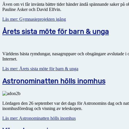
Även om vi får invänta bättre tider händer ändå spännande saker på ob
Pauline Asker och David Elfvin.
Läs mer: Gymnasieprojekten igång
Årets sista möte för barn & unga
Världens bästa rymdungar, nasagruppare och obsgängare avslutade i ons
Internet.
Läs mer: Årets sista möte för barn & unga
Astronominatten hölls inomhus
Lördagen den 26 september var det dags för Astronomins dag och natt i 
inomhusföredrag och visning av teleskopen.
Läs mer: Astronominatten hölls inomhus