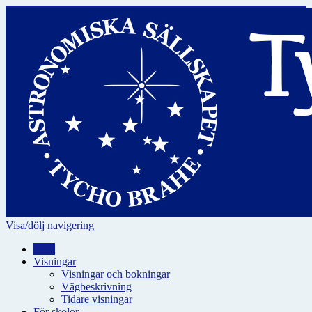
Visa/dölj navigering
Hem
Visningar
Visningar och bokningar
Vägbeskrivning
Tidare visningar
För skolor