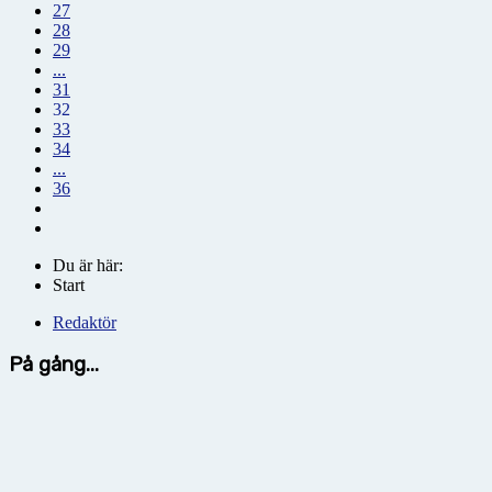
27
28
29
...
31
32
33
34
...
36
Du är här:
Start
Redaktör
På gång...