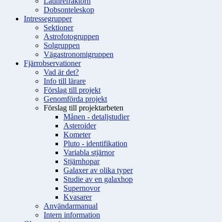
Latinrefraktorn
Dobsonteleskop
Intressegrupper
Sektioner
Astrofotogruppen
Solgruppen
Vägastronomigruppen
Fjärrobservationer
Vad är det?
Info till lärare
Förslag till projekt
Genomförda projekt
Förslag till projektarbeten
Månen - detaljstudier
Asteroider
Kometer
Pluto - identifikation
Variabla stjärnor
Stjärnhopar
Galaxer av olika typer
Studie av en galaxhop
Supernovor
Kvasarer
Användarmanual
Intern information