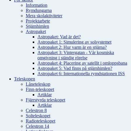
Information
Rymdungarna
Mera skolaktiviteter
Projektarbete
Stjärnhimlen
Astropaket
Astropaket: Vad är det?
Astropaket 1: Simulering av solsystemet
Astropaket 2: Hur varm är en stjärna?
Astropaket 3: Vintergatan - Vår kosmiska
omgivning i ständig rörelse
Astropaket 4: Placering av satellit i omloppsbana
Astropaket 5: Vad finns på stjärnhimlen?
Astropaket 6: Internationella rymdstationen ISS
Teleskopen
Låneteleskop
Finn-teleskopet
Artiklar
Fjärrstyrda teleskopet
Artiklar
Celestron 8
Solteleskopet
Radioteleskopet
Celestron 14