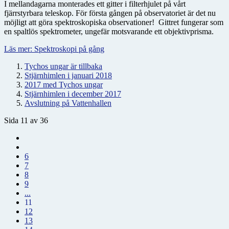
I mellandagarna monterades ett gitter i filterhjulet på vårt
fjärrstyrbara teleskop. För första gången på observatoriet är det nu
möjligt att göra spektroskopiska observationer! Gittret fungerar som
en spaltlös spektrometer, ungefär motsvarande ett objektivprisma.
Läs mer: Spektroskopi på gång
Tychos ungar är tillbaka
Stjärnhimlen i januari 2018
2017 med Tychos ungar
Stjärnhimlen i december 2017
Avslutning på Vattenhallen
Sida 11 av 36
6
7
8
9
...
11
12
13