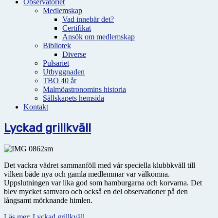
Observatoriet
Medlemskap
Vad innebär det?
Certifikat
Ansök om medlemskap
Bibliotek
Diverse
Pulsariet
Utbyggnaden
TBO 40 år
Malmöastronomins historia
Sällskapets hemsida
Kontakt
Lyckad grillkväll
Det vackra vädret sammanföll med vår speciella klubbkväll till
vilken både nya och gamla medlemmar var välkomna.
Uppslutningen var lika god som hamburgarna och korvarna. Det
blev mycket samvaro och också en del observationer på den
långsamt mörknande himlen.
Läs mer: Lyckad grillkväll