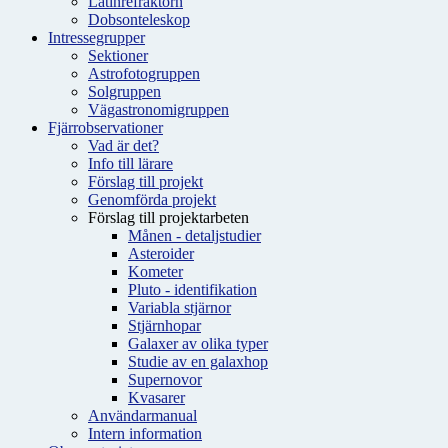
Latinrefraktorn
Dobsonteleskop
Intressegrupper
Sektioner
Astrofotogruppen
Solgruppen
Vägastronomigruppen
Fjärrobservationer
Vad är det?
Info till lärare
Förslag till projekt
Genomförda projekt
Förslag till projektarbeten
Månen - detaljstudier
Asteroider
Kometer
Pluto - identifikation
Variabla stjärnor
Stjärnhopar
Galaxer av olika typer
Studie av en galaxhop
Supernovor
Kvasarer
Användarmanual
Intern information