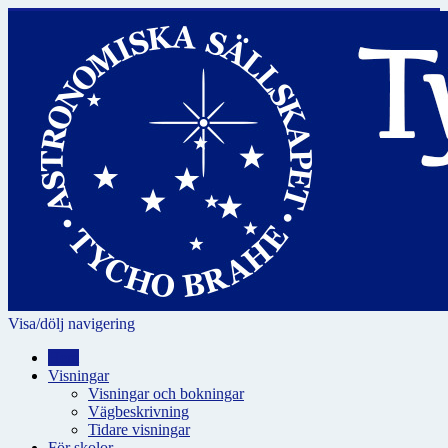
Visa/dölj navigering
Hem
Visningar
Visningar och bokningar
Vägbeskrivning
Tidare visningar
För skolor