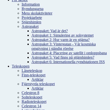
Information
Rymdungarna
Mera skolaktiviteter
Projektarbete
Stjärnhimlen
Astropaket
Astropaket: Vad är det?
Astropaket 1: Simulering av solsystemet
Astropaket 2: Hur varm är en stjärna?
Astropaket 3: Vintergatan - Vår kosmiska
omgivning i ständig rörelse
Astropaket 4: Placering av satellit i omloppsbana
Astropaket 5: Vad finns på stjärnhimlen?
Astropaket 6: Internationella rymdstationen ISS
Teleskopen
Låneteleskop
Finn-teleskopet
Artiklar
Fjärrstyrda teleskopet
Artiklar
Celestron 8
Solteleskopet
Radioteleskopet
Celestron 14