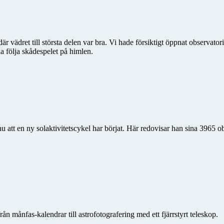
r vädret till största delen var bra. Vi hade försiktigt öppnat observator
 följa skådespelet på himlen.
nu att en ny solaktivitetscykel har börjat. Här redovisar han sina 3965 
ån månfas-kalendrar till astrofotografering med ett fjärrstyrt teleskop.