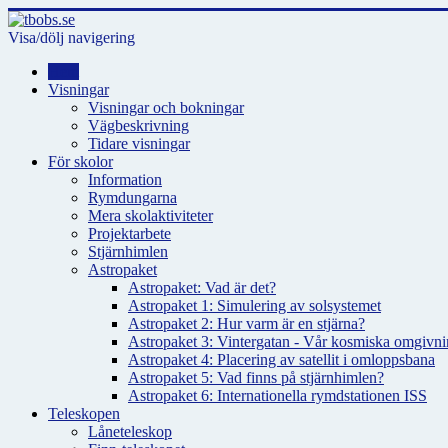
Visa/dölj navigering
Hem
Visningar
Visningar och bokningar
Vägbeskrivning
Tidare visningar
För skolor
Information
Rymdungarna
Mera skolaktiviteter
Projektarbete
Stjärnhimlen
Astropaket
Astropaket: Vad är det?
Astropaket 1: Simulering av solsystemet
Astropaket 2: Hur varm är en stjärna?
Astropaket 3: Vintergatan - Vår kosmiska omgivnin
Astropaket 4: Placering av satellit i omloppsbana
Astropaket 5: Vad finns på stjärnhimlen?
Astropaket 6: Internationella rymdstationen ISS
Teleskopen
Låneteleskop