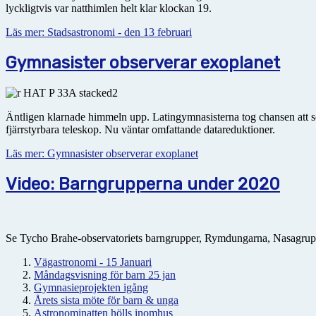
lyckligtvis var natthimlen helt klar klockan 19.
Läs mer: Stadsastronomi - den 13 februari
Gymnasister observerar exoplanet
Äntligen klarnade himmeln upp. Latingymnasisterna tog chansen att s
fjärrstyrbara teleskop. Nu väntar omfattande datareduktioner.
Läs mer: Gymnasister observerar exoplanet
Video: Barngrupperna under 2020
Se Tycho Brahe-observatoriets barngrupper, Rymdungarna, Nasagruppe
Vägastronomi - 15 Januari
Måndagsvisning för barn 25 jan
Gymnasieprojekten igång
Årets sista möte för barn & unga
Astronominatten hölls inomhus