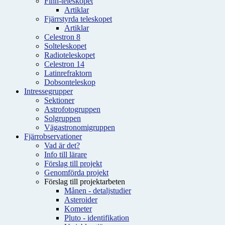
Finn-teleskopet
Artiklar
Fjärrstyrda teleskopet
Artiklar
Celestron 8
Solteleskopet
Radioteleskopet
Celestron 14
Latinrefraktorn
Dobsonteleskop
Intressegrupper
Sektioner
Astrofotogruppen
Solgruppen
Vägastronomigruppen
Fjärrobservationer
Vad är det?
Info till lärare
Förslag till projekt
Genomförda projekt
Förslag till projektarbeten
Månen - detaljstudier
Asteroider
Kometer
Pluto - identifikation