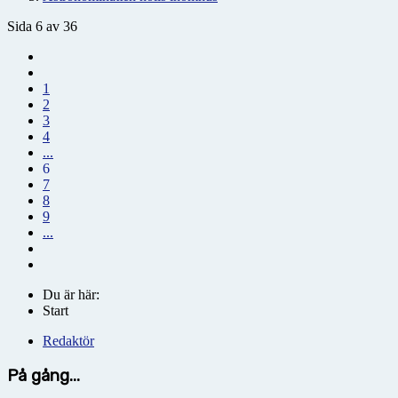
Sida 6 av 36
1
2
3
4
...
6
7
8
9
...
Du är här:
Start
Redaktör
På gång...