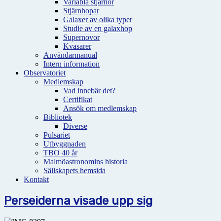
Variabla stjärnor
Stjärnhopar
Galaxer av olika typer
Studie av en galaxhop
Supernovor
Kvasarer
Användarmanual
Intern information
Observatoriet
Medlemskap
Vad innebär det?
Certifikat
Ansök om medlemskap
Bibliotek
Diverse
Pulsariet
Utbyggnaden
TBO 40 år
Malmöastronomins historia
Sällskapets hemsida
Kontakt
Perseiderna visade upp sig