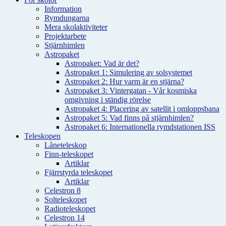
Information
Rymdungarna
Mera skolaktiviteter
Projektarbete
Stjärnhimlen
Astropaket
Astropaket: Vad är det?
Astropaket 1: Simulering av solsystemet
Astropaket 2: Hur varm är en stjärna?
Astropaket 3: Vintergatan - Vår kosmiska
omgivning i ständig rörelse
Astropaket 4: Placering av satellit i omloppsbana
Astropaket 5: Vad finns på stjärnhimlen?
Astropaket 6: Internationella rymdstationen ISS
Teleskopen
Låneteleskop
Finn-teleskopet
Artiklar
Fjärrstyrda teleskopet
Artiklar
Celestron 8
Solteleskopet
Radioteleskopet
Celestron 14