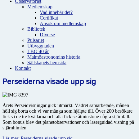
Observatoriet
Medlemskap
Vad innebär det?
Certifikat
Ansök om medlemskap
Bibliotek
Diverse
Pulsariet
Utbyggnaden
TBO 40 år
Malmöastronomins historia
Sällskapets hemsida
Kontakt
Perseiderna visade upp sig
Årets Perseidvisningar gick utmärkt. Vädret samarbetade, månen
höll sig borta och vi var många som hjälpte till. Över 200 besökare
fick vi de tre kvällarna och alla fick se åtminstone några stjärnfall.
Som bonus blev det planetobservationer och laserguidad visning på
stjärnhimlen.
Läs mer: Perseiderna visade upp sig