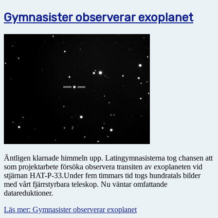
Gymnasister observerar exoplanet
Äntligen klarnade himmeln upp. Latingymnasisterna tog chansen att
som projektarbete försöka observera transiten av exoplaneten vid
stjärnan HAT-P-33.Under fem timmars tid togs hundratals bilder
med vårt fjärrstyrbara teleskop. Nu väntar omfattande
datareduktioner.
Läs mer: Gymnasister observerar exoplanet