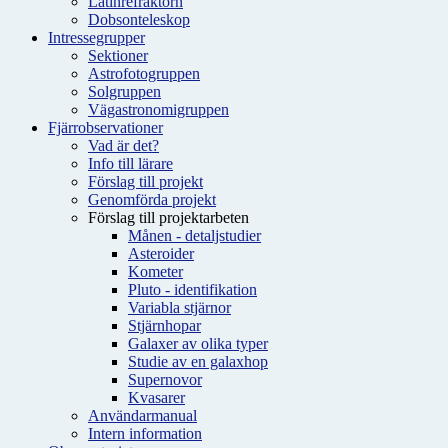
Latinrefraktorn
Dobsonteleskop
Intressegrupper
Sektioner
Astrofotogruppen
Solgruppen
Vägastronomigruppen
Fjärrobservationer
Vad är det?
Info till lärare
Förslag till projekt
Genomförda projekt
Förslag till projektarbeten
Månen - detaljstudier
Asteroider
Kometer
Pluto - identifikation
Variabla stjärnor
Stjärnhopar
Galaxer av olika typer
Studie av en galaxhop
Supernovor
Kvasarer
Användarmanual
Intern information