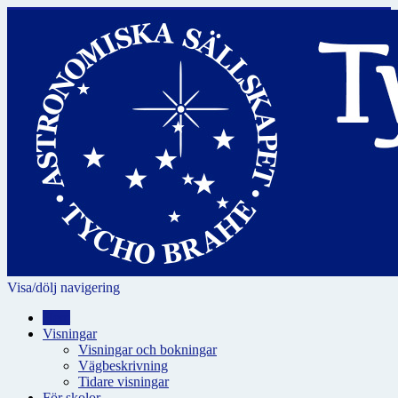
Visa/dölj navigering
Hem
Visningar
Visningar och bokningar
Vägbeskrivning
Tidare visningar
För skolor