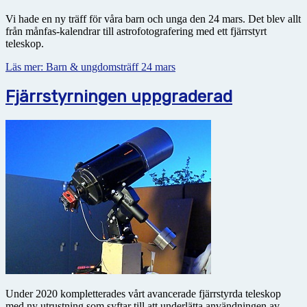
Vi hade en ny träff för våra barn och unga den 24 mars. Det blev allt
från månfas-kalendrar till astrofotografering med ett fjärrstyrt
teleskop.
Läs mer: Barn & ungdomsträff 24 mars
Fjärrstyrningen uppgraderad
Under 2020 kompletterades vårt avancerade fjärrstyrda teleskop
med ny utrustning som syftar till att underlätta användningen av