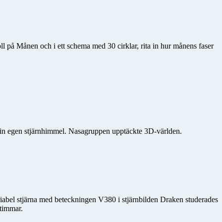
l på Månen och i ett schema med 30 cirklar, rita in hur månens faser
in egen stjärnhimmel. Nasagruppen upptäckte 3D-världen.
ariabel stjärna med beteckningen V380 i stjärnbilden Draken studerades
 timmar.