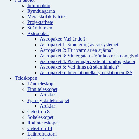
Information
Rymdungarna
Mera skolaktiviteter
Projektarbete
Stjärnhimlen
Astropaket
Astropaket: Vad är det?
Astropaket 1: Simulering av solsystemet
Astropaket 2: Hur varm är en stjärna?
Astropaket 3: Vintergatan - Vår kosmiska omgivnin
Astropaket 4: Placering av satellit i omloppsbana
Astropaket 5: Vad finns på stjärnhimlen?
Astropaket 6: Internationella rymdstationen ISS
Teleskopen
Låneteleskop
Finn-teleskopet
Artiklar
Fjärrstyrda teleskopet
Artiklar
Celestron 8
Solteleskopet
Radioteleskopet
Celestron 14
Latinrefraktorn