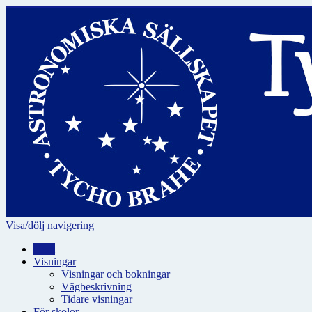
Visa/dölj navigering
Hem
Visningar
Visningar och bokningar
Vägbeskrivning
Tidare visningar
För skolor