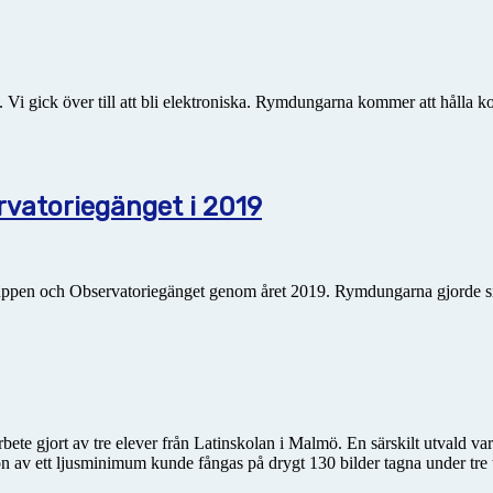
 gick över till att bli elektroniska. Rymdungarna kommer att hålla kol
atoriegänget i 2019
uppen och Observatoriegänget genom året 2019. Rymdungarna gjorde s
ete gjort av tre elever från Latin­skolan i Malmö. En särskilt utvald v
on av ett ljusminimum kunde fångas på drygt 130 bilder tagna under tre