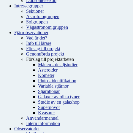
Dobsonteleskop
Intressegrupper
Sektioner
Astrofotogruppen
Solgruppen
Vägastronomigruppen
Fjärrobservationer
Vad är det?
Info till lärare
Förslag till projekt
Genomförda projekt
Förslag till projektarbeten
Månen - detaljstudier
Asteroider
Kometer
Pluto - identifikation
Variabla stjärnor
Stjärnhopar
Galaxer av olika typer
Studie av en galaxhop
Supernovor
Kvasarer
Användarmanual
Intern information
Observatoriet