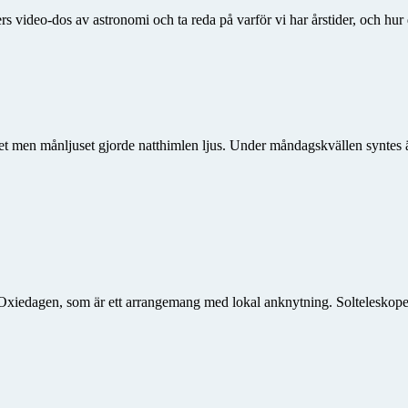
s video-dos av astronomi och ta reda på varför vi har årstider, och h
t men månljuset gjorde natthimlen ljus. Under måndagskvällen syntes 
edagen, som är ett arrangemang med lokal anknytning. Solteleskopet var