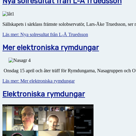
Nya solresultat från L-Å Truedsson
Sällskapets i särklass främste solobservatör, Lars-Åke Truedsson, ser 
Läs mer: Nya solresultat från L-Å Truedsson
Mer elektroniska rymdungar
Onsdag 15 april och åter träff för Rymdungarna, Nasagruppen och O
Läs mer: Mer elektroniska rymdungar
Elektroniska rymdungar