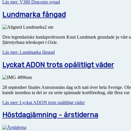
Läs mer: V380 Draconis synad
Lundmarka fångad
Den legendariske lundaprofessorn Knut Lundmark grundade ju vårt sä
fjärrstyrbara teleskopet i Oxie.
Läs mer: Lundmarka fångad
Lyckat ADON trots opålitligt väder
28 september firades Astronomins dag och natt över hela Sverige. Obser
kunde inomhus ta del av en serie spännade kortföredrag, där flera var 
Läs mer: Lyckat ADON trots opålitligt väder
Höstdagjämning - årstiderna