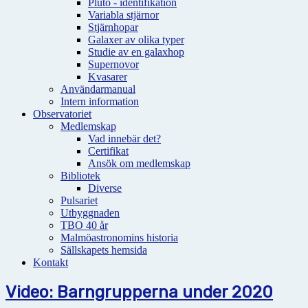
Pluto - identifikation
Variabla stjärnor
Stjärnhopar
Galaxer av olika typer
Studie av en galaxhop
Supernovor
Kvasarer
Användarmanual
Intern information
Observatoriet
Medlemskap
Vad innebär det?
Certifikat
Ansök om medlemskap
Bibliotek
Diverse
Pulsariet
Utbyggnaden
TBO 40 år
Malmöastronomins historia
Sällskapets hemsida
Kontakt
Video: Barngrupperna under 2020