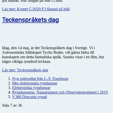
juli månad. Här fångad på bild i Lund.
Läs mer: Komet C/2020 F3 fångad på bild
Teckenspråkets dag
Idag, den 14 maj, är det Teckenspråkets dag i Sverige. Vi i
Astronomiska Sällskapet Tycho Brahe, vill gärna bidra till
kunskapen om detta fantastiska språk. Sandra visar i en film, hur
några viktiga rymdord tecknas.
Läs mer: Teckenspråkets dag
Nya solresultat från L-Å Truedsson
Mer elektroniska rymdungar
Elektroniska rymdungar
Rymdungarna, Nasagruppen och Observatoriegänget i 2019
V380 Draconis synad
Sida 7 av 36