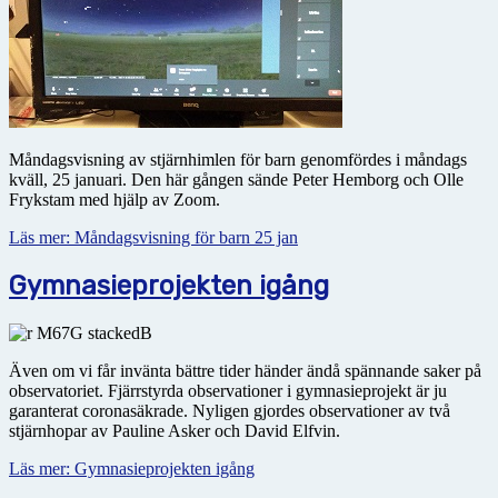
Måndagsvisning av stjärnhimlen för barn genomfördes i måndags
kväll, 25 januari. Den här gången sände Peter Hemborg och Olle
Frykstam med hjälp av Zoom.
Läs mer: Måndagsvisning för barn 25 jan
Gymnasieprojekten igång
Även om vi får invänta bättre tider händer ändå spännande saker på
observatoriet. Fjärrstyrda observationer i gymnasieprojekt är ju
garanterat coronasäkrade. Nyligen gjordes observationer av två
stjärnhopar av Pauline Asker och David Elfvin.
Läs mer: Gymnasieprojekten igång