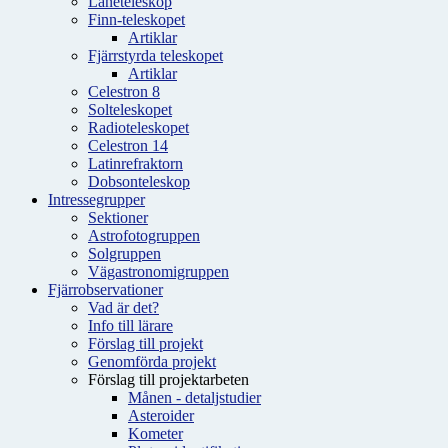
Låneteleskop
Finn-teleskopet
Artiklar
Fjärrstyrda teleskopet
Artiklar
Celestron 8
Solteleskopet
Radioteleskopet
Celestron 14
Latinrefraktorn
Dobsonteleskop
Intressegrupper
Sektioner
Astrofotogruppen
Solgruppen
Vägastronomigruppen
Fjärrobservationer
Vad är det?
Info till lärare
Förslag till projekt
Genomförda projekt
Förslag till projektarbeten
Månen - detaljstudier
Asteroider
Kometer