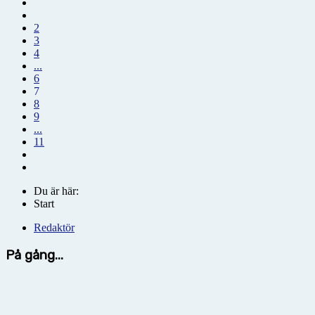
2
3
4
...
6
7
8
9
...
11
Du är här:
Start
Redaktör
På gång...