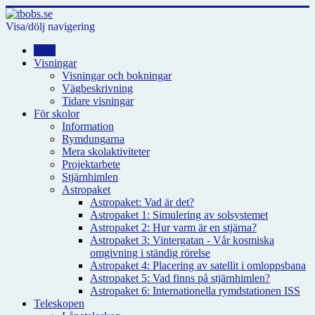
Visa/dölj navigering
Hem
Visningar
Visningar och bokningar
Vägbeskrivning
Tidare visningar
För skolor
Information
Rymdungarna
Mera skolaktiviteter
Projektarbete
Stjärnhimlen
Astropaket
Astropaket: Vad är det?
Astropaket 1: Simulering av solsystemet
Astropaket 2: Hur varm är en stjärna?
Astropaket 3: Vintergatan - Vår kosmiska
omgivning i ständig rörelse
Astropaket 4: Placering av satellit i omloppsbana
Astropaket 5: Vad finns på stjärnhimlen?
Astropaket 6: Internationella rymdstationen ISS
Teleskopen