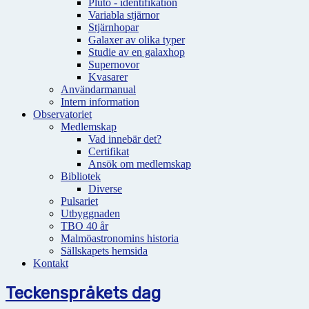
Pluto - identifikation
Variabla stjärnor
Stjärnhopar
Galaxer av olika typer
Studie av en galaxhop
Supernovor
Kvasarer
Användarmanual
Intern information
Observatoriet
Medlemskap
Vad innebär det?
Certifikat
Ansök om medlemskap
Bibliotek
Diverse
Pulsariet
Utbyggnaden
TBO 40 år
Malmöastronomins historia
Sällskapets hemsida
Kontakt
Teckenspråkets dag