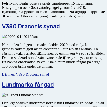
Följ Tycho Brahe-observatoriets barngrupper, Rymdungarna,
Nasagruppen och Observatoriegänget genom året 2019.
Rymdungarna gjorde sin egen stjärnhimmel. Nasagruppen upptäckte
3D-världen. Observatoriegänget katalogiserade galaxer.
V380 Draconis synad
När himlen äntligen klarnade inleddes 2020 med ett lyckat
gymnasiearbete gjort av tre elever från Latin­skolan i Malmö. En
särskilt utvald variabel stjärna med beteckningen V380 i stjärnbilden
Draken studerades med vårt avancerade fjärrstyrningsbara teleskop.
En lyckad observation av ett ljusminimum kunde fångas på drygt
130 bilder tagna under tre timmar.
Läs mer: V380 Draconis synad
Lundmarka fångad
Den legendariske lundaprofessorn Knut Lundmark grundade ju vårt