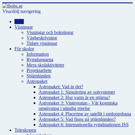
Visa/dölj navigering
Hem
Visningar
Visningar och bokningar
Vägbeskrivning
Tidare visningar
För skolor
Information
Rymdungarna
Mera skolaktiviteter
Projektarbete
Stjärnhimlen
Astropaket
Astropaket: Vad är det?
Astropaket 1: Simulering av solsystemet
Astropaket 2: Hur varm är en stjärna?
Astropaket 3: Vintergatan - Vår kosmiska
omgivning i ständig rörelse
Astropaket 4: Placering av satellit i omloppsbana
Astropaket 5: Vad finns på stjärnhimlen?
Astropaket 6: Internationella rymdstationen ISS
Teleskopen