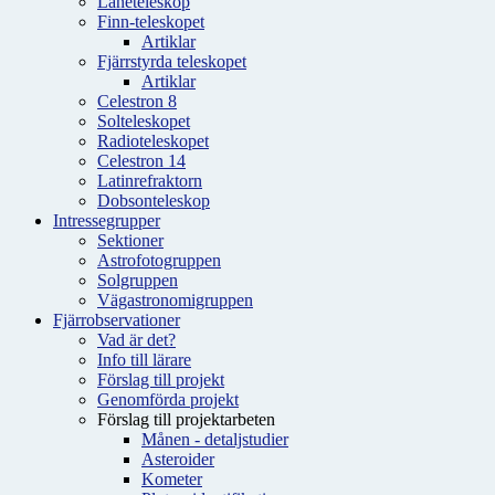
Låneteleskop
Finn-teleskopet
Artiklar
Fjärrstyrda teleskopet
Artiklar
Celestron 8
Solteleskopet
Radioteleskopet
Celestron 14
Latinrefraktorn
Dobsonteleskop
Intressegrupper
Sektioner
Astrofotogruppen
Solgruppen
Vägastronomigruppen
Fjärrobservationer
Vad är det?
Info till lärare
Förslag till projekt
Genomförda projekt
Förslag till projektarbeten
Månen - detaljstudier
Asteroider
Kometer