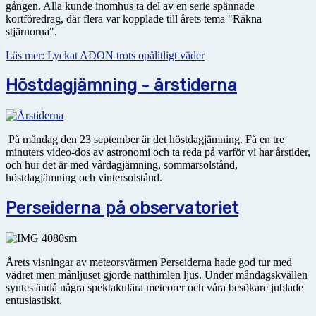
gången. Alla kunde inomhus ta del av en serie spännade
kortföredrag, där flera var kopplade till årets tema "Räkna
stjärnorna".
Läs mer: Lyckat ADON trots opålitligt väder
Höstdagjämning - årstiderna
På måndag den 23 september är det höstdagjämning. Få en tre
minuters video-dos av astronomi och ta reda på varför vi har årstider,
och hur det är med vårdagjämning, sommarsolstånd,
höstdagjämning och vintersolstånd.
Perseiderna på observatoriet
Årets visningar av meteorsvärmen Perseiderna hade god tur med
vädret men månljuset gjorde natthimlen ljus. Under måndagskvällen
syntes ändå några spektakulära meteorer och våra besökare jublade
entusiastiskt.