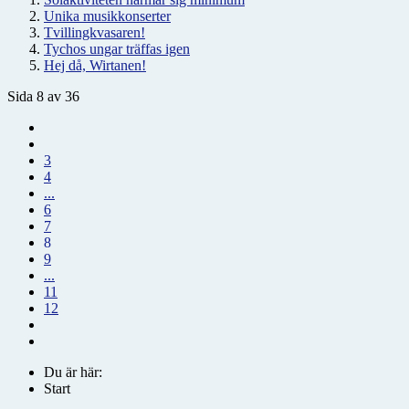
Unika musikkonserter
Tvillingkvasaren!
Tychos ungar träffas igen
Hej då, Wirtanen!
Sida 8 av 36
3
4
...
6
7
8
9
...
11
12
Du är här:
Start