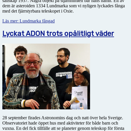
sällskap 1937. Några objekt på stjärnhimlen bär hans namn. Ett av
dem är asteroiden 1334 Lundmarka som vi nyligen lyckades fånga
med det fjärrstyrbara teleskopet i Oxie.
Läs mer: Lundmarka fångad
Lyckat ADON trots opålitligt väder
28 september firades Astronomins dag och natt över hela Sverige.
Observatoriet hade öppet hus med aktiviteter för både barn och
vuxna. En del fick tillfälle att se planeter genom teleskop för första