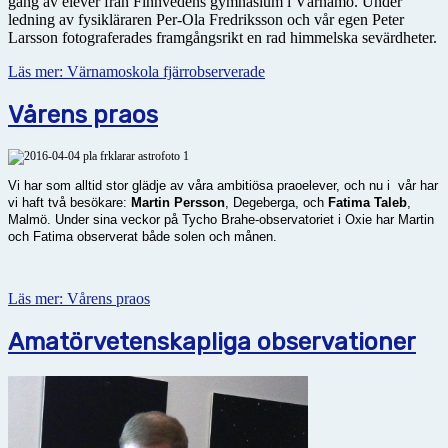
gång av elever från Finnvedens gymnasium i Värnamo. Under
ledning av fysikläraren Per-Ola Fredriksson och vår egen Peter
Larsson fotograferades framgångsrikt en rad himmelska sevärdheter.
Läs mer: Värnamoskola fjärrobserverade
Vårens praos
Vi har som alltid stor glädje av våra ambitiösa praoelever, och nu i vår har
vi haft två besökare:
Martin Persson
, Degeberga, och
Fatima Taleb
,
Malmö.
Under sina veckor på Tycho Brahe-observatoriet i Oxie har Martin
och Fatima observerat både solen och månen.
Läs mer: Vårens praos
Amatörvetenskapliga observationer