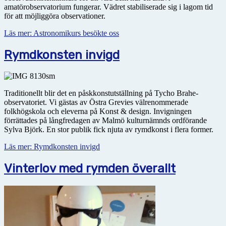
amatörobservatorium fungerar. Vädret stabiliserade sig i lagom tid
för att möjliggöra observationer.
Läs mer: Astronomikurs besökte oss
Rymdkonsten invigd
Traditionellt blir det en påskkonstutställning på Tycho Brahe-
observatoriet. Vi gästas av Östra Grevies välrenommerade
folkhögskola och eleverna på Konst & design. Invigningen
förrättades på långfredagen av Malmö kulturnämnds ordförande
Sylva Björk. En stor publik fick njuta av rymdkonst i flera former.
Läs mer: Rymdkonsten invigd
Vinterlov med rymden överallt