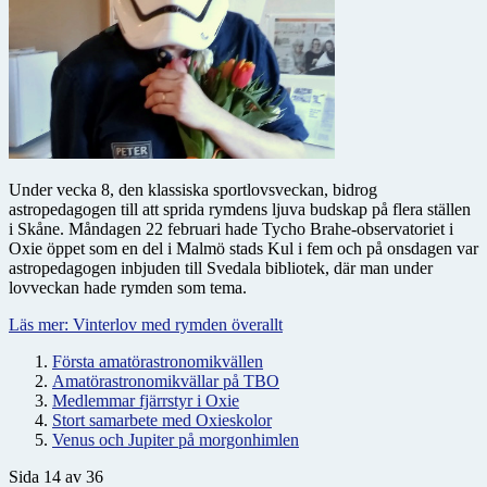
Under vecka 8, den klassiska sportlovsveckan, bidrog
astropedagogen till att sprida rymdens ljuva budskap på flera ställen
i Skåne. Måndagen 22 februari hade Tycho Brahe-observatoriet i
Oxie öppet som en del i Malmö stads Kul i fem och på onsdagen var
astropedagogen inbjuden till Svedala bibliotek, där man under
lovveckan hade rymden som tema.
Läs mer: Vinterlov med rymden överallt
Första amatörastronomikvällen
Amatörastronomikvällar på TBO
Medlemmar fjärrstyr i Oxie
Stort samarbete med Oxieskolor
Venus och Jupiter på morgonhimlen
Sida 14 av 36