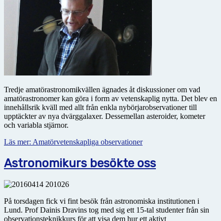
Tredje amatörastronomikvällen ägnades åt diskussioner om vad
amatörastronomer kan göra i form av vetenskaplig nytta. Det blev en
innehållsrik kväll med allt från enkla nybörjarobservationer till
upptäckter av nya dvärggalaxer. Dessemellan asteroider, kometer
och variabla stjärnor.
Läs mer: Amatörvetenskapliga observationer
Astronomikurs besökte oss
På torsdagen fick vi fint besök från astronomiska institutionen i
Lund. Prof Dainis Dravins tog med sig ett 15-tal studenter från sin
observationsteknikkurs för att visa dem hur ett aktivt