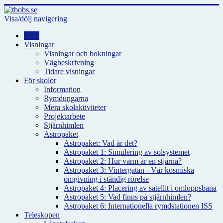
Visa/dölj navigering
Hem
Visningar
Visningar och bokningar
Vägbeskrivning
Tidare visningar
För skolor
Information
Rymdungarna
Mera skolaktiviteter
Projektarbete
Stjärnhimlen
Astropaket
Astropaket: Vad är det?
Astropaket 1: Simulering av solsystemet
Astropaket 2: Hur varm är en stjärna?
Astropaket 3: Vintergatan - Vår kosmiska
omgivning i ständig rörelse
Astropaket 4: Placering av satellit i omloppsbana
Astropaket 5: Vad finns på stjärnhimlen?
Astropaket 6: Internationella rymdstationen ISS
Teleskopen