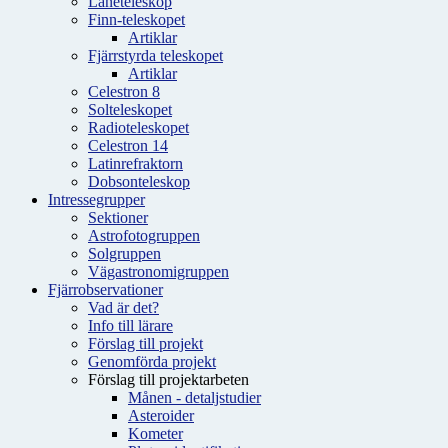
Låneteleskop
Finn-teleskopet
Artiklar
Fjärrstyrda teleskopet
Artiklar
Celestron 8
Solteleskopet
Radioteleskopet
Celestron 14
Latinrefraktorn
Dobsonteleskop
Intressegrupper
Sektioner
Astrofotogruppen
Solgruppen
Vägastronomigruppen
Fjärrobservationer
Vad är det?
Info till lärare
Förslag till projekt
Genomförda projekt
Förslag till projektarbeten
Månen - detaljstudier
Asteroider
Kometer