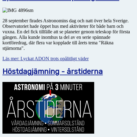
28 september firades Astronomins dag och natt över hela Sverige.
Observatoriet hade öppet hus med aktiviteter för både barn och
vuxna. En del fick tillfälle att se planeter genom teleskop för första
gången. Alla kunde inomhus ta del av en serie spännade
kortföredrag, där flera var kopplade till årets tema "Räkna
stjärnorna".
Läs mer: Lyckat ADON trots opålitligt väder
Höstdagjämning - årstiderna