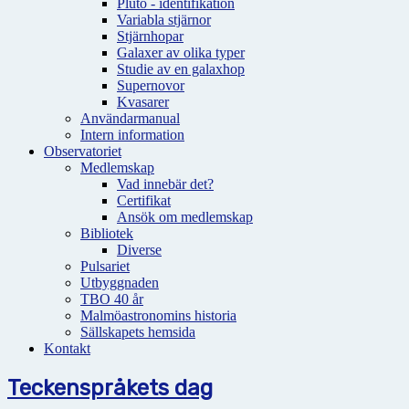
Pluto - identifikation
Variabla stjärnor
Stjärnhopar
Galaxer av olika typer
Studie av en galaxhop
Supernovor
Kvasarer
Användarmanual
Intern information
Observatoriet
Medlemskap
Vad innebär det?
Certifikat
Ansök om medlemskap
Bibliotek
Diverse
Pulsariet
Utbyggnaden
TBO 40 år
Malmöastronomins historia
Sällskapets hemsida
Kontakt
Teckenspråkets dag