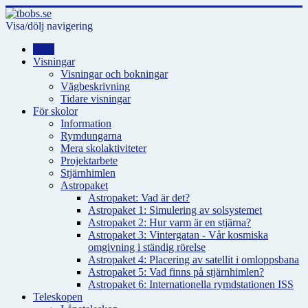
Visa/dölj navigering
Hem
Visningar
Visningar och bokningar
Vägbeskrivning
Tidare visningar
För skolor
Information
Rymdungarna
Mera skolaktiviteter
Projektarbete
Stjärnhimlen
Astropaket
Astropaket: Vad är det?
Astropaket 1: Simulering av solsystemet
Astropaket 2: Hur varm är en stjärna?
Astropaket 3: Vintergatan - Vår kosmiska
omgivning i ständig rörelse
Astropaket 4: Placering av satellit i omloppsbana
Astropaket 5: Vad finns på stjärnhimlen?
Astropaket 6: Internationella rymdstationen ISS
Teleskopen