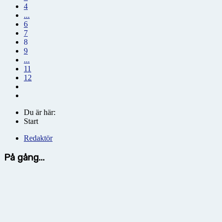
4
...
6
7
8
9
...
11
12
Du är här:
Start
Redaktör
På gång...