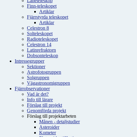
Låneteleskop
Finn-teleskopet
Artiklar
Fjärrstyrda teleskopet
Artiklar
Celestron 8
Solteleskopet
Radioteleskopet
Celestron 14
Latinrefraktorn
Dobsonteleskop
Intressegrupper
Sektioner
Astrofotogruppen
Solgruppen
Vägastronomigruppen
Fjärrobservationer
Vad är det?
Info till lärare
Förslag till projekt
Genomförda projekt
Förslag till projektarbeten
Månen - detaljstudier
Asteroider
Kometer