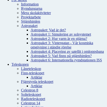
Information
Rymdungarna
Mera skolaktiviteter
Projektarbete
Stjärnhimlen
Astropaket
Astropaket: Vad är det?
Astropaket 1: Simulering av solsystemet
Astropaket 2: Hur varm är en stjärna?
Astropaket 3: Vintergatan - Vår kosmiska
omgivning i ständig rörelse
Astropaket 4: Placering av satellit i omloppsbana
Astropaket 5: Vad finns på stjärnhimlen?
Astropaket 6: Internationella rymdstationen ISS
Teleskopen
Låneteleskop
Finn-teleskopet
Artiklar
Fjärrstyrda teleskopet
Artiklar
Celestron 8
Solteleskopet
Radioteleskopet
Celestron 14