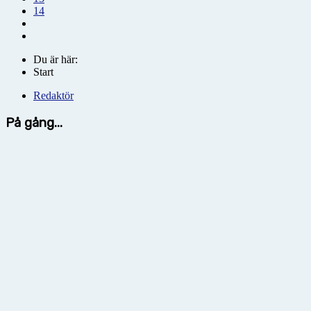
14
Du är här:
Start
Redaktör
På gång...