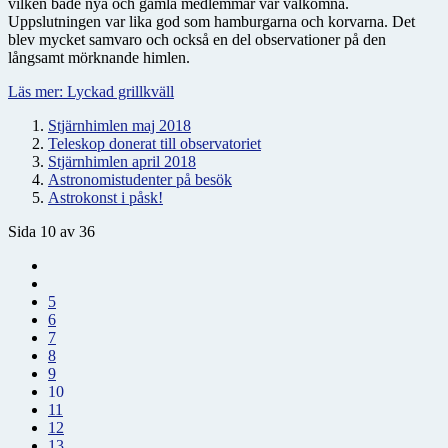
vilken både nya och gamla medlemmar var välkomna.
Uppslutningen var lika god som hamburgarna och korvarna. Det
blev mycket samvaro och också en del observationer på den
långsamt mörknande himlen.
Läs mer: Lyckad grillkväll
Stjärnhimlen maj 2018
Teleskop donerat till observatoriet
Stjärnhimlen april 2018
Astronomistudenter på besök
Astrokonst i påsk!
Sida 10 av 36
5
6
7
8
9
10
11
12
13