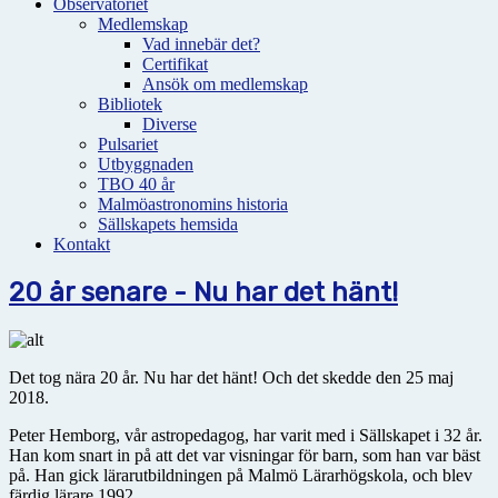
Observatoriet
Medlemskap
Vad innebär det?
Certifikat
Ansök om medlemskap
Bibliotek
Diverse
Pulsariet
Utbyggnaden
TBO 40 år
Malmöastronomins historia
Sällskapets hemsida
Kontakt
20 år senare - Nu har det hänt!
Det tog nära 20 år. Nu har det hänt! Och det skedde den 25 maj
2018.
Peter Hemborg, vår astropedagog, har varit med i Sällskapet i 32 år.
Han kom snart in på att det var visningar för barn, som han var bäst
på. Han gick lärarutbildningen på Malmö Lärarhögskola, och blev
färdig lärare 1992.