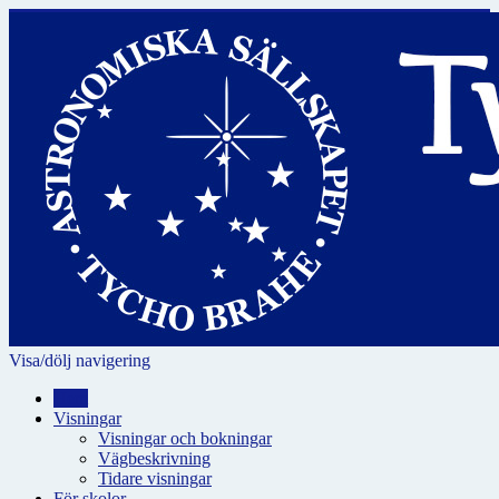
Visa/dölj navigering
Hem
Visningar
Visningar och bokningar
Vägbeskrivning
Tidare visningar
För skolor