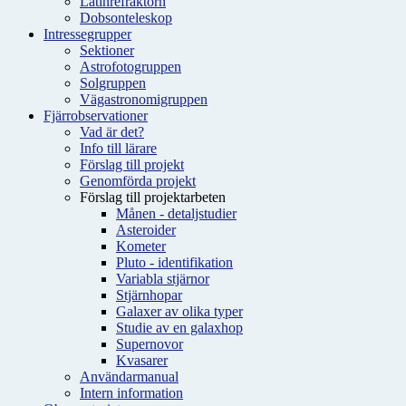
Latinrefraktorn
Dobsonteleskop
Intressegrupper
Sektioner
Astrofotogruppen
Solgruppen
Vägastronomigruppen
Fjärrobservationer
Vad är det?
Info till lärare
Förslag till projekt
Genomförda projekt
Förslag till projektarbeten
Månen - detaljstudier
Asteroider
Kometer
Pluto - identifikation
Variabla stjärnor
Stjärnhopar
Galaxer av olika typer
Studie av en galaxhop
Supernovor
Kvasarer
Användarmanual
Intern information