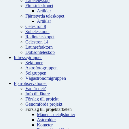
Låneteleskop
Finn-teleskopet
Artiklar
Fjärrstyrda teleskopet
Artiklar
Celestron 8
Solteleskopet
Radioteleskopet
Celestron 14
Latinrefraktorn
Dobsonteleskop
Intressegrupper
Sektioner
Astrofotogruppen
Solgruppen
Vägastronomigruppen
Fjärrobservationer
Vad är det?
Info till lärare
Förslag till projekt
Genomförda projekt
Förslag till projektarbeten
Månen - detaljstudier
Asteroider
Kometer