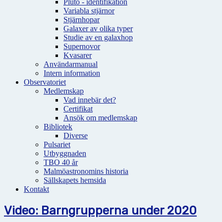
Pluto - identifikation
Variabla stjärnor
Stjärnhopar
Galaxer av olika typer
Studie av en galaxhop
Supernovor
Kvasarer
Användarmanual
Intern information
Observatoriet
Medlemskap
Vad innebär det?
Certifikat
Ansök om medlemskap
Bibliotek
Diverse
Pulsariet
Utbyggnaden
TBO 40 år
Malmöastronomins historia
Sällskapets hemsida
Kontakt
Video: Barngrupperna under 2020