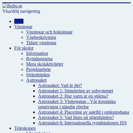
Visa/dölj navigering
Hem
Visningar
Visningar och bokningar
Vägbeskrivning
Tidare visningar
För skolor
Information
Rymdungarna
Mera skolaktiviteter
Projektarbete
Stjärnhimlen
Astropaket
Astropaket: Vad är det?
Astropaket 1: Simulering av solsystemet
Astropaket 2: Hur varm är en stjärna?
Astropaket 3: Vintergatan - Vår kosmiska
omgivning i ständig rörelse
Astropaket 4: Placering av satellit i omloppsbana
Astropaket 5: Vad finns på stjärnhimlen?
Astropaket 6: Internationella rymdstationen ISS
Teleskopen