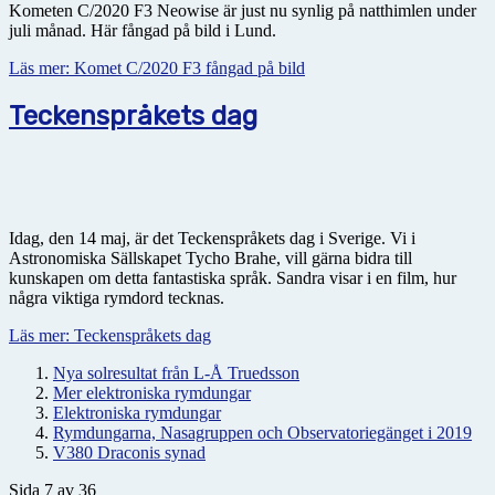
Kometen C/2020 F3 Neowise är just nu synlig på natthimlen under
juli månad. Här fångad på bild i Lund.
Läs mer: Komet C/2020 F3 fångad på bild
Teckenspråkets dag
Idag, den 14 maj, är det Teckenspråkets dag i Sverige. Vi i
Astronomiska Sällskapet Tycho Brahe, vill gärna bidra till
kunskapen om detta fantastiska språk. Sandra visar i en film, hur
några viktiga rymdord tecknas.
Läs mer: Teckenspråkets dag
Nya solresultat från L-Å Truedsson
Mer elektroniska rymdungar
Elektroniska rymdungar
Rymdungarna, Nasagruppen och Observatoriegänget i 2019
V380 Draconis synad
Sida 7 av 36