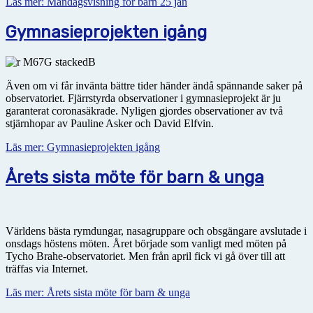
Läs mer: Måndagsvisning för barn 25 jan
Gymnasieprojekten igång
Även om vi får invänta bättre tider händer ändå spännande saker på
observatoriet. Fjärrstyrda observationer i gymnasieprojekt är ju
garanterat coronasäkrade. Nyligen gjordes observationer av två
stjärnhopar av Pauline Asker och David Elfvin.
Läs mer: Gymnasieprojekten igång
Årets sista möte för barn & unga
Världens bästa rymdungar, nasagruppare och obsgängare avslutade i
onsdags höstens möten. Året började som vanligt med möten på
Tycho Brahe-observatoriet. Men från april fick vi gå över till att
träffas via Internet.
Läs mer: Årets sista möte för barn & unga