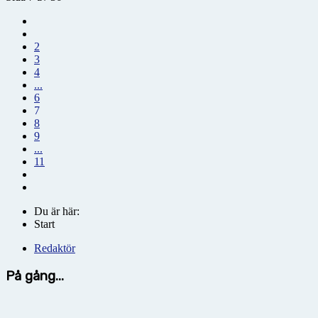
2
3
4
...
6
7
8
9
...
11
Du är här:
Start
Redaktör
På gång...