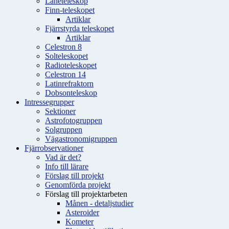
Låneteleskop
Finn-teleskopet
Artiklar
Fjärrstyrda teleskopet
Artiklar
Celestron 8
Solteleskopet
Radioteleskopet
Celestron 14
Latinrefraktorn
Dobsonteleskop
Intressegrupper
Sektioner
Astrofotogruppen
Solgruppen
Vägastronomigruppen
Fjärrobservationer
Vad är det?
Info till lärare
Förslag till projekt
Genomförda projekt
Förslag till projektarbeten
Månen - detaljstudier
Asteroider
Kometer