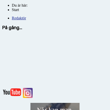
Du är här:
Start
Redaktör
På gång...