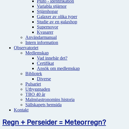
Pluto - identifikation
Variabla stjärnor
Stjärnhopar
Galaxer av olika typer
Studie av en galaxhop
Supernovor
Kvasarer
Användarmanual
Intern information
Observatoriet
Medlemskap
Vad innebär det?
Certifikat
Ansök om medlemskap
Bibliotek
Diverse
Pulsariet
Utbyggnaden
TBO 40 år
Malmöastronomins historia
Sällskapets hemsida
Kontakt
Regn + Perseider = Meteorregn?