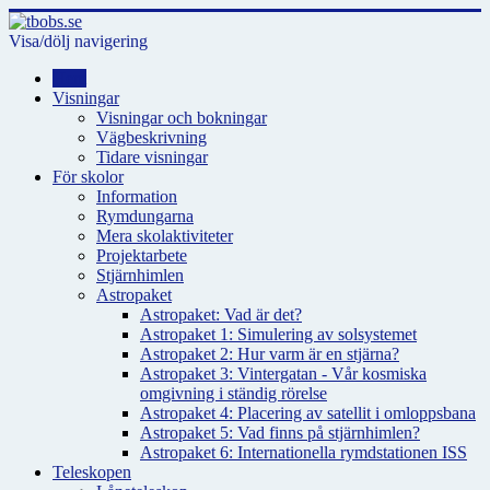
Visa/dölj navigering
Hem
Visningar
Visningar och bokningar
Vägbeskrivning
Tidare visningar
För skolor
Information
Rymdungarna
Mera skolaktiviteter
Projektarbete
Stjärnhimlen
Astropaket
Astropaket: Vad är det?
Astropaket 1: Simulering av solsystemet
Astropaket 2: Hur varm är en stjärna?
Astropaket 3: Vintergatan - Vår kosmiska
omgivning i ständig rörelse
Astropaket 4: Placering av satellit i omloppsbana
Astropaket 5: Vad finns på stjärnhimlen?
Astropaket 6: Internationella rymdstationen ISS
Teleskopen