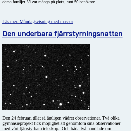
deras familjer. Vi var många på plats, runt 50 besökare.
Läs mer: Måndagsvisning med massor
Den underbara fjärrstyrningsnatten
Den 24 februari tillät så äntligen vädret observationer. Två olika
gymnasieprojekt fick möjlighet att genomföra sina observationer
med vårt fjärrstyrbara teleskop. Och båda två handlade om