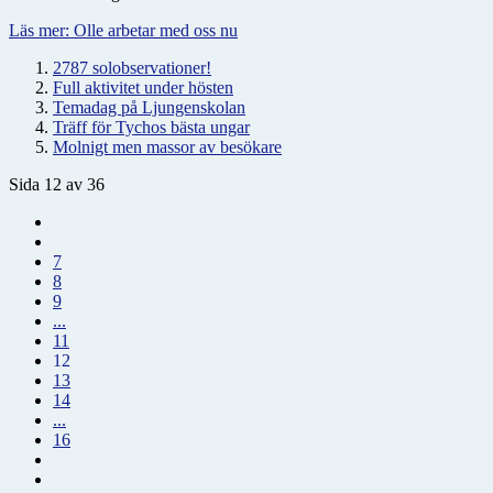
Läs mer: Olle arbetar med oss nu
2787 solobservationer!
Full aktivitet under hösten
Temadag på Ljungenskolan
Träff för Tychos bästa ungar
Molnigt men massor av besökare
Sida 12 av 36
7
8
9
...
11
12
13
14
...
16