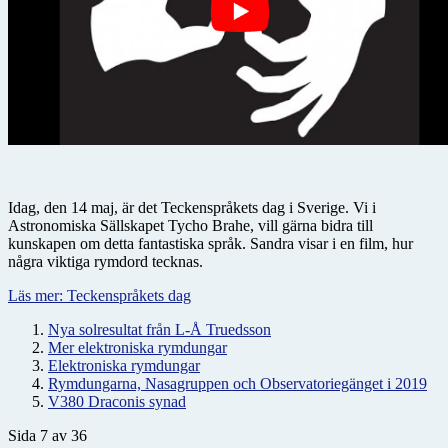
Idag, den 14 maj, är det Teckenspråkets dag i Sverige. Vi i
Astronomiska Sällskapet Tycho Brahe, vill gärna bidra till
kunskapen om detta fantastiska språk. Sandra visar i en film, hur
några viktiga rymdord tecknas.
Läs mer: Teckenspråkets dag
Nya solresultat från L-Å Truedsson
Mer elektroniska rymdungar
Elektroniska rymdungar
Rymdungarna, Nasagruppen och Observatoriegänget i 2019
V380 Draconis synad
Sida 7 av 36