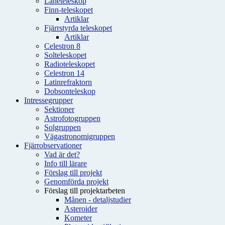
Låneteleskop
Finn-teleskopet
Artiklar
Fjärrstyrda teleskopet
Artiklar
Celestron 8
Solteleskopet
Radioteleskopet
Celestron 14
Latinrefraktorn
Dobsonteleskop
Intressegrupper
Sektioner
Astrofotogruppen
Solgruppen
Vägastronomigruppen
Fjärrobservationer
Vad är det?
Info till lärare
Förslag till projekt
Genomförda projekt
Förslag till projektarbeten
Månen - detaljstudier
Asteroider
Kometer