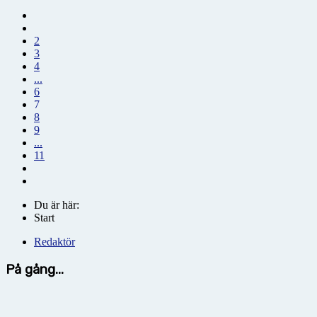
2
3
4
...
6
7
8
9
...
11
Du är här:
Start
Redaktör
På gång...