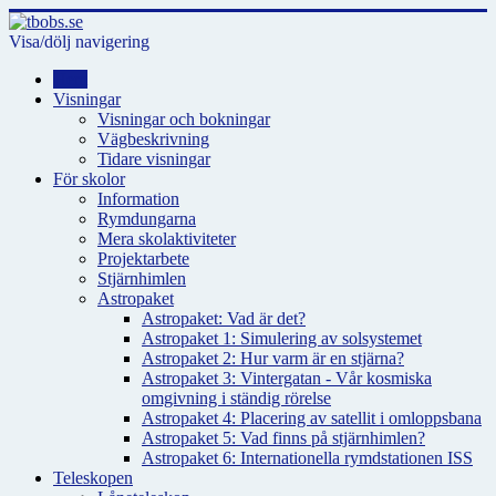
Visa/dölj navigering
Hem
Visningar
Visningar och bokningar
Vägbeskrivning
Tidare visningar
För skolor
Information
Rymdungarna
Mera skolaktiviteter
Projektarbete
Stjärnhimlen
Astropaket
Astropaket: Vad är det?
Astropaket 1: Simulering av solsystemet
Astropaket 2: Hur varm är en stjärna?
Astropaket 3: Vintergatan - Vår kosmiska
omgivning i ständig rörelse
Astropaket 4: Placering av satellit i omloppsbana
Astropaket 5: Vad finns på stjärnhimlen?
Astropaket 6: Internationella rymdstationen ISS
Teleskopen