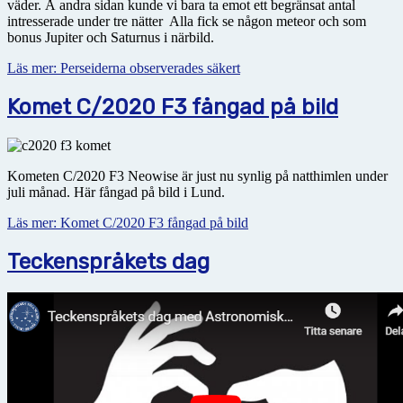
väder. Å andra sidan kunde vi bara ta emot ett begränsat antal
intresserade under tre nätter Alla fick se någon meteor och som
bonus Jupiter och Saturnus i närbild.
Läs mer: Perseiderna observerades säkert
Komet C/2020 F3 fångad på bild
Kometen C/2020 F3 Neowise är just nu synlig på natthimlen under
juli månad. Här fångad på bild i Lund.
Läs mer: Komet C/2020 F3 fångad på bild
Teckenspråkets dag