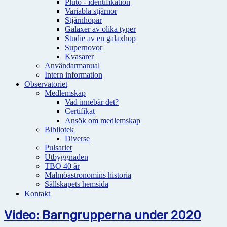
Pluto - identifikation
Variabla stjärnor
Stjärnhopar
Galaxer av olika typer
Studie av en galaxhop
Supernovor
Kvasarer
Användarmanual
Intern information
Observatoriet
Medlemskap
Vad innebär det?
Certifikat
Ansök om medlemskap
Bibliotek
Diverse
Pulsariet
Utbyggnaden
TBO 40 år
Malmöastronomins historia
Sällskapets hemsida
Kontakt
Video: Barngrupperna under 2020