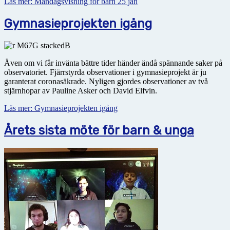
Läs mer: Måndagsvisning för barn 25 jan
Gymnasieprojekten igång
Även om vi får invänta bättre tider händer ändå spännande saker på
observatoriet. Fjärrstyrda observationer i gymnasieprojekt är ju
garanterat coronasäkrade. Nyligen gjordes observationer av två
stjärnhopar av Pauline Asker och David Elfvin.
Läs mer: Gymnasieprojekten igång
Årets sista möte för barn & unga