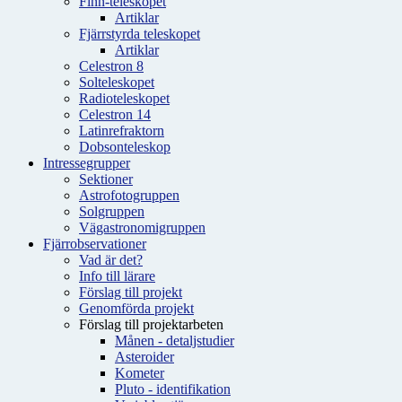
Finn-teleskopet
Artiklar
Fjärrstyrda teleskopet
Artiklar
Celestron 8
Solteleskopet
Radioteleskopet
Celestron 14
Latinrefraktorn
Dobsonteleskop
Intressegrupper
Sektioner
Astrofotogruppen
Solgruppen
Vägastronomigruppen
Fjärrobservationer
Vad är det?
Info till lärare
Förslag till projekt
Genomförda projekt
Förslag till projektarbeten
Månen - detaljstudier
Asteroider
Kometer
Pluto - identifikation