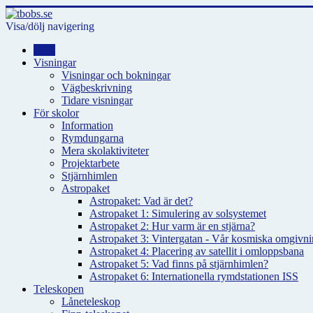
Visa/dölj navigering
Hem
Visningar
Visningar och bokningar
Vägbeskrivning
Tidare visningar
För skolor
Information
Rymdungarna
Mera skolaktiviteter
Projektarbete
Stjärnhimlen
Astropaket
Astropaket: Vad är det?
Astropaket 1: Simulering av solsystemet
Astropaket 2: Hur varm är en stjärna?
Astropaket 3: Vintergatan - Vår kosmiska omgivnin
Astropaket 4: Placering av satellit i omloppsbana
Astropaket 5: Vad finns på stjärnhimlen?
Astropaket 6: Internationella rymdstationen ISS
Teleskopen
Låneteleskop