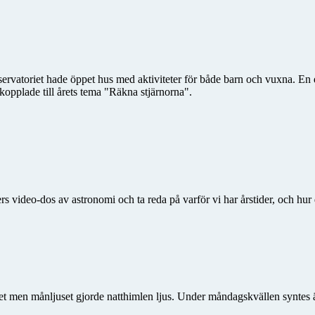
vatoriet hade öppet hus med aktiviteter för både barn och vuxna. En del 
kopplade till årets tema "Räkna stjärnorna".
s video-dos av astronomi och ta reda på varför vi har årstider, och h
t men månljuset gjorde natthimlen ljus. Under måndagskvällen syntes 