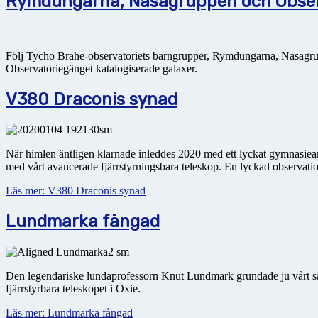
Rymdungarna, Nasagruppen och Observ
Följ Tycho Brahe-observatoriets barngrupper, Rymdungarna, Nasagr
Observatoriegänget katalogiserade galaxer.
V380 Draconis synad
När himlen äntligen klarnade inleddes 2020 med ett lyckat gymnasiearb
med vårt avancerade fjärrstyrningsbara teleskop. En lyckad observati
Läs mer: V380 Draconis synad
Lundmarka fångad
Den legendariske lundaprofessorn Knut Lundmark grundade ju vårt sä
fjärrstyrbara teleskopet i Oxie.
Läs mer: Lundmarka fångad