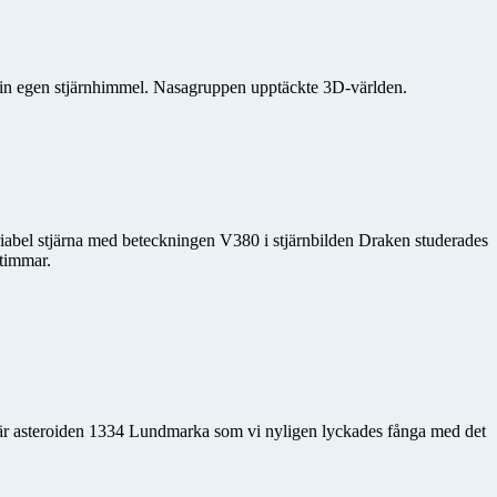
in egen stjärnhimmel. Nasagruppen upptäckte 3D-världen.
ariabel stjärna med beteckningen V380 i stjärnbilden Draken studerades
 timmar.
 är asteroiden 1334 Lundmarka som vi nyligen lyckades fånga med det