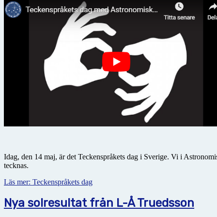
Idag, den 14 maj, är det Teckenspråkets dag i Sverige. Vi i Astronomis
tecknas.
Läs mer: Teckenspråkets dag
Nya solresultat från L-Å Truedsson