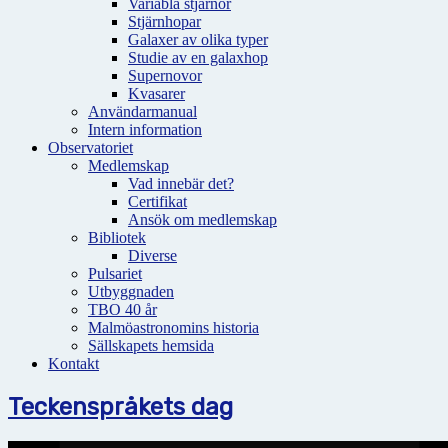
Variabla stjärnor
Stjärnhopar
Galaxer av olika typer
Studie av en galaxhop
Supernovor
Kvasarer
Användarmanual
Intern information
Observatoriet
Medlemskap
Vad innebär det?
Certifikat
Ansök om medlemskap
Bibliotek
Diverse
Pulsariet
Utbyggnaden
TBO 40 år
Malmöastronomins historia
Sällskapets hemsida
Kontakt
Teckenspråkets dag