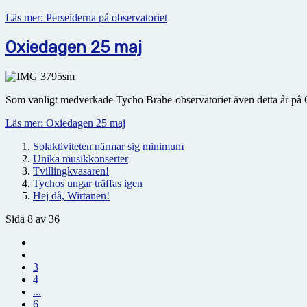
Läs mer: Perseiderna på observatoriet
Oxiedagen 25 maj
Som vanligt medverkade Tycho Brahe-observatoriet även detta år på Oxi
Läs mer: Oxiedagen 25 maj
Solaktiviteten närmar sig minimum
Unika musikkonserter
Tvillingkvasaren!
Tychos ungar träffas igen
Hej då, Wirtanen!
Sida 8 av 36
3
4
...
6