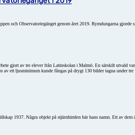
atoriegänget i 2019
uppen och Observatoriegänget genom året 2019. Rymdungarna gjorde s
ete gjort av tre elever från Latin­skolan i Malmö. En särskilt utvald v
on av ett ljusminimum kunde fångas på drygt 130 bilder tagna under tre
llskap 1937. Några objekt på stjärnhimlen bär hans namn. Ett av dem