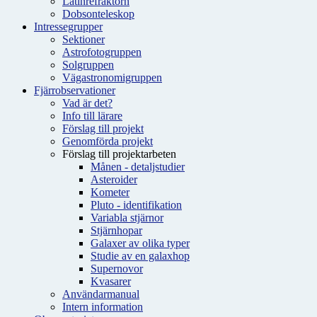
Latinrefraktorn
Dobsonteleskop
Intressegrupper
Sektioner
Astrofotogruppen
Solgruppen
Vägastronomigruppen
Fjärrobservationer
Vad är det?
Info till lärare
Förslag till projekt
Genomförda projekt
Förslag till projektarbeten
Månen - detaljstudier
Asteroider
Kometer
Pluto - identifikation
Variabla stjärnor
Stjärnhopar
Galaxer av olika typer
Studie av en galaxhop
Supernovor
Kvasarer
Användarmanual
Intern information