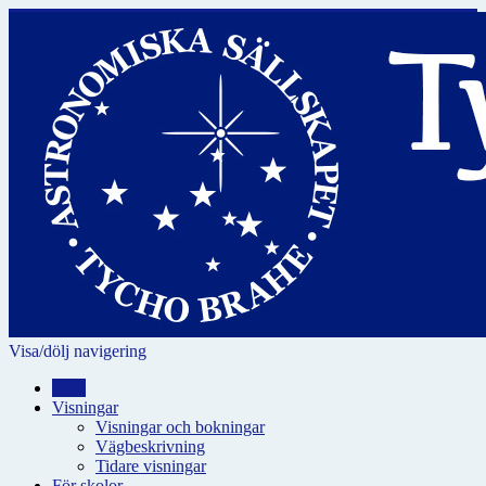
Visa/dölj navigering
Hem
Visningar
Visningar och bokningar
Vägbeskrivning
Tidare visningar
För skolor