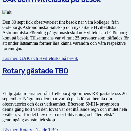
Den 30 sept fick observatoriet fint besök när våra kolleger från
Göteborgs Astronomiska Sällskap och nystartade Hvitfeldtska
Astronomiska Förening på gymnasieskolan Hvitfeldtska i Göteborg
kom på besök. Tillsammans var vi runt 25 personer som träffades för
att under lättsamma former lära känna varandra och våra respektive
föreningar.
Läs mer: GAK och Hvitfeldska på besök
Rotary gästade TBO
Ett tjugotal rotarianer från Trelleborg-Sjöormens RK gästade oss 26
september. Några medlemmar var på plats för att berätta om
observatoriet och dess verksamhet. Eftersom SMHI- prognosen
denna gång höll vad den lovat var det ihållande regn och mulet hela
kvällen, varför det blev desto mer bildvisning och "teoretisk"
genomgång av våra teleskop.
Läs mer: Rotary gästade TBO