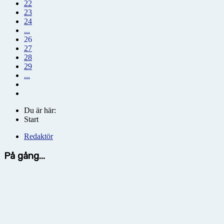
22
23
24
...
26
27
28
29
...
Du är här:
Start
Redaktör
På gång...