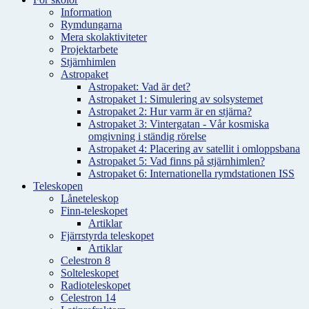
Information
Rymdungarna
Mera skolaktiviteter
Projektarbete
Stjärnhimlen
Astropaket
Astropaket: Vad är det?
Astropaket 1: Simulering av solsystemet
Astropaket 2: Hur varm är en stjärna?
Astropaket 3: Vintergatan - Vår kosmiska
omgivning i ständig rörelse
Astropaket 4: Placering av satellit i omloppsbana
Astropaket 5: Vad finns på stjärnhimlen?
Astropaket 6: Internationella rymdstationen ISS
Teleskopen
Låneteleskop
Finn-teleskopet
Artiklar
Fjärrstyrda teleskopet
Artiklar
Celestron 8
Solteleskopet
Radioteleskopet
Celestron 14