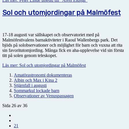
Läs mer: Peter Linde utsedd till "Årets Eldsjäl"
Sol och utomjordingar på Malmöfest
17-18 augusti var sällskapet och observatoriet med på
Malmöfestivalens barnaktiviteter i Raoul Wallenbergs park. Det
bjöds på solobservationer och möjlighet för barn och vuxna att rita
sin favoritutomjording. Många fick en aha-upplevelse vid sin första
titt på solen genom teleskopet.
Läs mer: Sol och utomjordingar på Malmöfest
Amatörastronomi dokumenteras
Albin och Max i Kina 2
Stjärnfall i augusti
Sommarkul lockade barn
Observationer av Venuspassagen
Sida 26 av 36
21