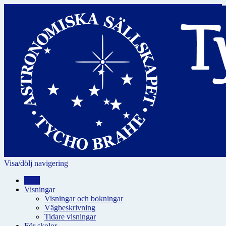
Visa/dölj navigering
Hem
Visningar
Visningar och bokningar
Vägbeskrivning
Tidare visningar
För skolor