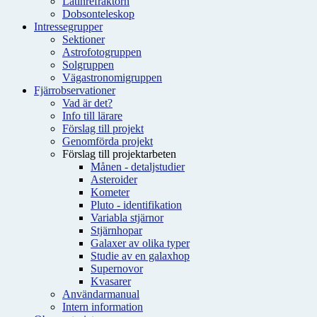
Latinrefraktorn
Dobsonteleskop
Intressegrupper
Sektioner
Astrofotogruppen
Solgruppen
Vägastronomigruppen
Fjärrobservationer
Vad är det?
Info till lärare
Förslag till projekt
Genomförda projekt
Förslag till projektarbeten
Månen - detaljstudier
Asteroider
Kometer
Pluto - identifikation
Variabla stjärnor
Stjärnhopar
Galaxer av olika typer
Studie av en galaxhop
Supernovor
Kvasarer
Användarmanual
Intern information