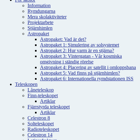
Information
Rymdungarna
Mera skolaktiviteter
Projektarbete
Stjärnhimlen
Astropaket
Astropaket: Vad är det?
Astropaket 1: Simulering av solsystemet
Astropaket 2: Hur varm är en stjärna?
Astropaket 3: Vintergatan - Vår kosmiska
omgivning i ständig rörelse
Astropaket 4: Placering av satellit i omloppsbana
Astropaket 5: Vad finns på stjärnhimlen?
Astropaket 6: Internationella rymdstationen ISS
Teleskopen
Låneteleskop
Finn-teleskopet
Artiklar
Fjärrstyrda teleskopet
Artiklar
Celestron 8
Solteleskopet
Radioteleskopet
Celestron 14