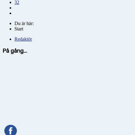
32
Du är här:
Start
Redaktör
På gång...