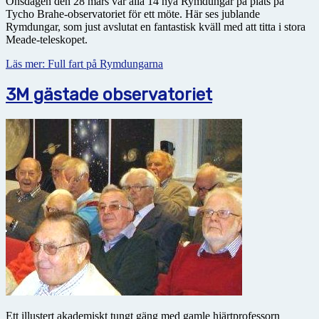
Onsdagen den 28 mars var alla 14 nya Rymdungar på plats på
Tycho Brahe-observatoriet för ett möte. Här ses jublande
Rymdungar, som just avslutat en fantastisk kväll med att titta i stora
Meade-teleskopet.
Läs mer: Full fart på Rymdungarna
3M gästade observatoriet
Ett illustert akademiskt tungt gäng med gamle hjärtprofessorn