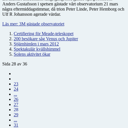
Anders Gustafsson i spetsen gästade vårt observatorium 21 mars
några eftermiddagstimmar, då trion Peter Linde, Peter Hemborg och
Ulf R Johansson agerade värdar.
Läs mer: 3M gästade observatoriet
Certifiering för Meade-teleskopet
200 besökare såg Venus och Jupiter
Stjärnhimlen i mars 2012
Spektakulär kvällshimmel
Solens aktivitet ökar
Sida 28 av 36
23
24
...
26
27
28
29
...
31