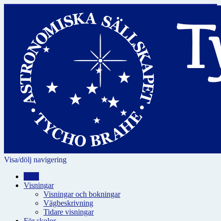
Visa/dölj navigering
Hem
Visningar
Visningar och bokningar
Vägbeskrivning
Tidare visningar
För skolor