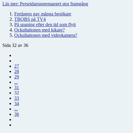
Läs mer: Perseidarrangemanget stor framgång
Fredagen gav många besökare
TBOBS på TV4
På spaning efter den tid som flytt
Ockultationen med kikare?
Ockultationen med videokamera?
Sida 32 av 36
27
28
29
...
31
32
33
34
...
36