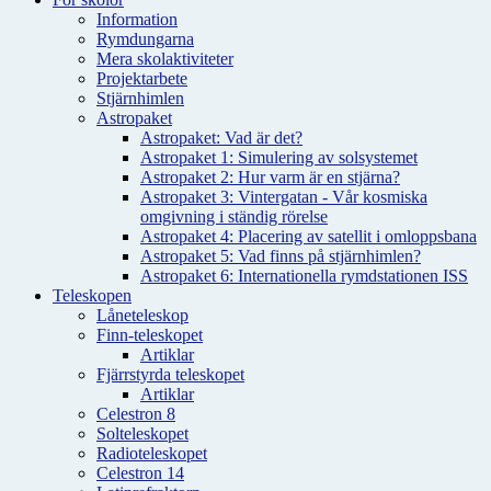
Information
Rymdungarna
Mera skolaktiviteter
Projektarbete
Stjärnhimlen
Astropaket
Astropaket: Vad är det?
Astropaket 1: Simulering av solsystemet
Astropaket 2: Hur varm är en stjärna?
Astropaket 3: Vintergatan - Vår kosmiska
omgivning i ständig rörelse
Astropaket 4: Placering av satellit i omloppsbana
Astropaket 5: Vad finns på stjärnhimlen?
Astropaket 6: Internationella rymdstationen ISS
Teleskopen
Låneteleskop
Finn-teleskopet
Artiklar
Fjärrstyrda teleskopet
Artiklar
Celestron 8
Solteleskopet
Radioteleskopet
Celestron 14