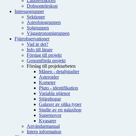
Latinrefraktorn
Dobsonteleskop
Intressegrupper
Sektioner
Astrofotogruppen
Solgruppen
Vägastronomigruppen
Fjärrobservationer
Vad är det?
Info till lärare
Förslag till projekt
Genomförda projekt
Förslag till projektarbeten
Månen - detaljstudier
Asteroider
Kometer
Pluto - identifikation
Variabla stjärnor
Stjärnhopar
Galaxer av olika typer
Studie av en galaxhop
Supernovor
Kvasarer
Användarmanual
Intern information