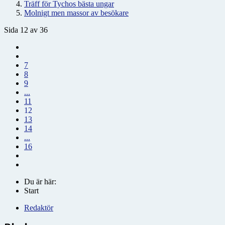
Träff för Tychos bästa ungar
Molnigt men massor av besökare
Sida 12 av 36
7
8
9
...
11
12
13
14
...
16
Du är här:
Start
Redaktör