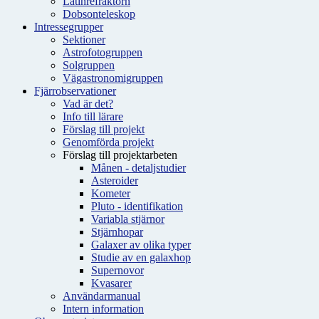
Latinrefraktorn
Dobsonteleskop
Intressegrupper
Sektioner
Astrofotogruppen
Solgruppen
Vägastronomigruppen
Fjärrobservationer
Vad är det?
Info till lärare
Förslag till projekt
Genomförda projekt
Förslag till projektarbeten
Månen - detaljstudier
Asteroider
Kometer
Pluto - identifikation
Variabla stjärnor
Stjärnhopar
Galaxer av olika typer
Studie av en galaxhop
Supernovor
Kvasarer
Användarmanual
Intern information