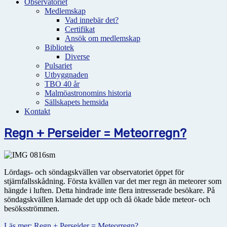
Observatoriet
Medlemskap
Vad innebär det?
Certifikat
Ansök om medlemskap
Bibliotek
Diverse
Pulsariet
Utbyggnaden
TBO 40 år
Malmöastronomins historia
Sällskapets hemsida
Kontakt
Regn + Perseider = Meteorregn?
Lördags- och söndagskvällen var observatoriet öppet för
stjärnfallsskådning. Första kvällen var det mer regn än meteorer som
hängde i luften. Detta hindrade inte flera intresserade besökare. På
söndagskvällen klarnade det upp och då ökade både meteor- och
besöksströmmen.
Läs mer: Regn + Perseider = Meteorregn?