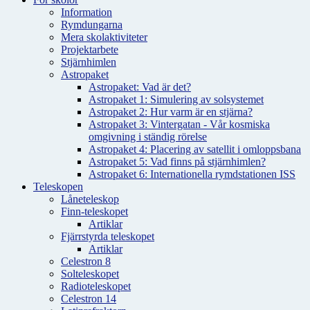
Information
Rymdungarna
Mera skolaktiviteter
Projektarbete
Stjärnhimlen
Astropaket
Astropaket: Vad är det?
Astropaket 1: Simulering av solsystemet
Astropaket 2: Hur varm är en stjärna?
Astropaket 3: Vintergatan - Vår kosmiska
omgivning i ständig rörelse
Astropaket 4: Placering av satellit i omloppsbana
Astropaket 5: Vad finns på stjärnhimlen?
Astropaket 6: Internationella rymdstationen ISS
Teleskopen
Låneteleskop
Finn-teleskopet
Artiklar
Fjärrstyrda teleskopet
Artiklar
Celestron 8
Solteleskopet
Radioteleskopet
Celestron 14