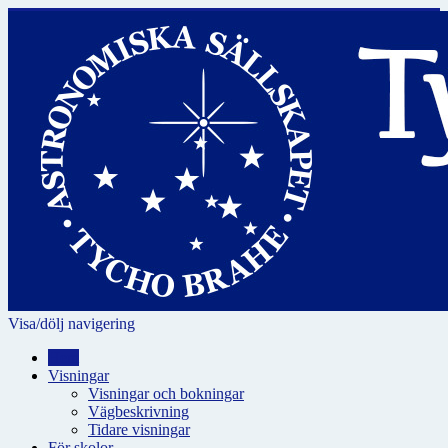
Visa/dölj navigering
Hem
Visningar
Visningar och bokningar
Vägbeskrivning
Tidare visningar
För skolor