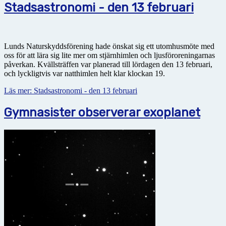
Stadsastronomi - den 13 februari
Lunds Naturskyddsförening hade önskat sig ett utomhusmöte med
oss för att lära sig lite mer om stjärnhimlen och ljusföroreningarnas
påverkan. Kvällsträffen var planerad till lördagen den 13 februari,
och lyckligtvis var natthimlen helt klar klockan 19.
Läs mer: Stadsastronomi - den 13 februari
Gymnasister observerar exoplanet