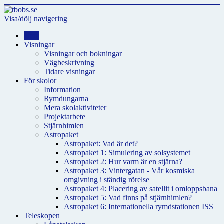
Visa/dölj navigering
Hem
Visningar
Visningar och bokningar
Vägbeskrivning
Tidare visningar
För skolor
Information
Rymdungarna
Mera skolaktiviteter
Projektarbete
Stjärnhimlen
Astropaket
Astropaket: Vad är det?
Astropaket 1: Simulering av solsystemet
Astropaket 2: Hur varm är en stjärna?
Astropaket 3: Vintergatan - Vår kosmiska
omgivning i ständig rörelse
Astropaket 4: Placering av satellit i omloppsbana
Astropaket 5: Vad finns på stjärnhimlen?
Astropaket 6: Internationella rymdstationen ISS
Teleskopen