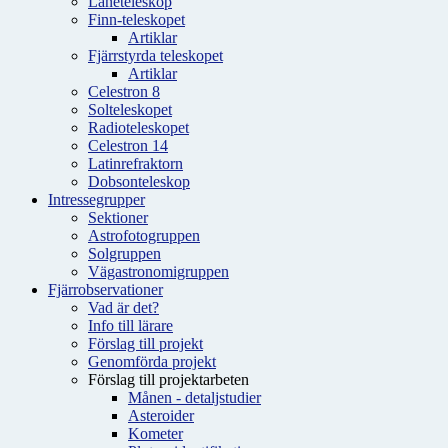
Låneteleskop
Finn-teleskopet
Artiklar
Fjärrstyrda teleskopet
Artiklar
Celestron 8
Solteleskopet
Radioteleskopet
Celestron 14
Latinrefraktorn
Dobsonteleskop
Intressegrupper
Sektioner
Astrofotogruppen
Solgruppen
Vägastronomigruppen
Fjärrobservationer
Vad är det?
Info till lärare
Förslag till projekt
Genomförda projekt
Förslag till projektarbeten
Månen - detaljstudier
Asteroider
Kometer