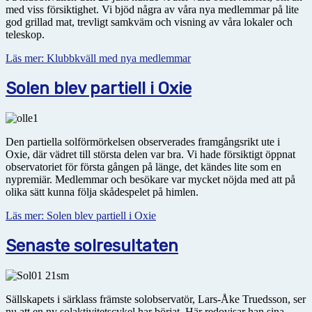
med viss försiktighet. Vi bjöd några av våra nya medlemmar på lite
god grillad mat, trevligt samkväm och visning av våra lokaler och
teleskop.
Läs mer: Klubbkväll med nya medlemmar
Solen blev partiell i Oxie
Den partiella solförmörkelsen observerades framgångsrikt ute i
Oxie, där vädret till största delen var bra. Vi hade försiktigt öppnat
observatoriet för första gången på länge, det kändes lite som en
nypremiär. Medlemmar och besökare var mycket nöjda med att på
olika sätt kunna följa skådespelet på himlen.
Läs mer: Solen blev partiell i Oxie
Senaste solresultaten
Sällskapets i särklass främste solobservatör, Lars-Åke Truedsson, ser
nu att en ny solaktivitetscykel har börjat. Här redovisar han sina