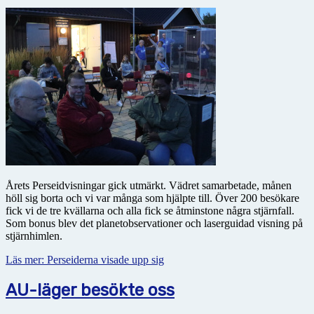
Årets Perseidvisningar gick utmärkt. Vädret samarbetade, månen
höll sig borta och vi var många som hjälpte till. Över 200 besökare
fick vi de tre kvällarna och alla fick se åtminstone några stjärnfall.
Som bonus blev det planetobservationer och laserguidad visning på
stjärnhimlen.
Läs mer: Perseiderna visade upp sig
AU-läger besökte oss