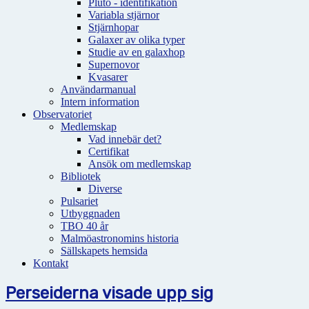
Pluto - identifikation
Variabla stjärnor
Stjärnhopar
Galaxer av olika typer
Studie av en galaxhop
Supernovor
Kvasarer
Användarmanual
Intern information
Observatoriet
Medlemskap
Vad innebär det?
Certifikat
Ansök om medlemskap
Bibliotek
Diverse
Pulsariet
Utbyggnaden
TBO 40 år
Malmöastronomins historia
Sällskapets hemsida
Kontakt
Perseiderna visade upp sig