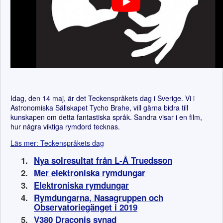
Idag, den 14 maj, är det Teckenspråkets dag i Sverige. Vi i
Astronomiska Sällskapet Tycho Brahe, vill gärna bidra till
kunskapen om detta fantastiska språk. Sandra visar i en film,
hur några viktiga rymdord tecknas.
Läs mer: Teckenspråkets dag
Nya solresultat från L-Å Truedsson
Mer elektroniska rymdungar
Elektroniska rymdungar
Rymdungarna, Nasagruppen och
Observatoriegänget i 2019
V380 Draconis synad