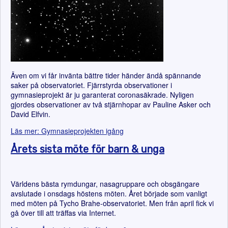
Även om vi får invänta bättre tider händer ändå spännande
saker på observatoriet. Fjärrstyrda observationer i
gymnasieprojekt är ju garanterat coronasäkrade. Nyligen
gjordes observationer av två stjärnhopar av Pauline Asker och
David Elfvin.
Läs mer: Gymnasieprojekten igång
Årets sista möte för barn & unga
Världens bästa rymdungar, nasagruppare och obsgängare
avslutade i onsdags höstens möten. Året började som vanligt
med möten på Tycho Brahe-observatoriet. Men från april fick vi
gå över till att träffas via Internet.