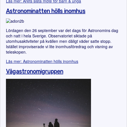
Läs mer: Årets sista möte för barn & unga
Astronominatten hölls inomhus
Lördagen den 26 september var det dags för Astronomins dag
och natt i hela Sverige. Observatoriet siktade på
utomhusaktiviteter på kvällen men dåligt väder satte stopp.
Istället improviserade vi lite inomhusföredrag och visning av
teleskopen.
Läs mer: Astronominatten hölls inomhus
Vägastronomigruppen