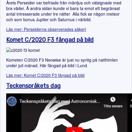
Årets Perseider var befriade från månljus och välsignade med
bra väder. Å andra sidan kunde vi bara ta emot ett begränsat
antal intresserade under tre nätter Alla fick se någon meteor
och som bonus Jupiter och Saturnus i närbild.
Läs mer: Perseiderna observerades säkert
Komet C/2020 F3 fångad på bild
Kometen C/2020 F3 Neowise är just nu synlig på natthimlen
under juli månad. Här fångad på bild i Lund.
Läs mer: Komet C/2020 F3 fångad på bild
Teckenspråkets dag