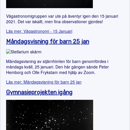
Vägastronomigruppen var ute på äventyr igen den 15 januari
2021. Det var iskallt, men fina observationer gjordes!
Läs mer: Vägastronomi - 15 Januari
Måndagsvisning för barn 25 jan
Måndagsvisning av stjärnhimlen för barn genomfördes i
måndags kväll, 25 januari. Den här gången sände Peter
Hemborg och Olle Frykstam med hjälp av Zoom.
Läs mer: Måndagsvisning för barn 25 jan
Gymnasieprojekten igång