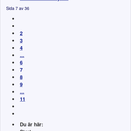
Sida 7 av 36
2
3
4
...
6
7
8
9
...
11
Du är här: