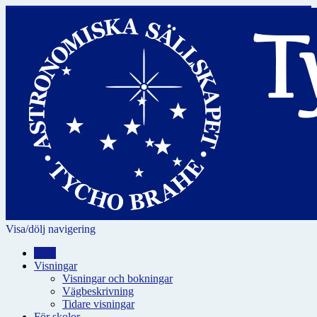
Visa/dölj navigering
Hem
Visningar
Visningar och bokningar
Vägbeskrivning
Tidare visningar
För skolor