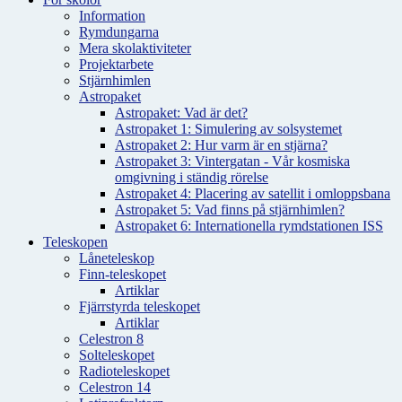
Information
Rymdungarna
Mera skolaktiviteter
Projektarbete
Stjärnhimlen
Astropaket
Astropaket: Vad är det?
Astropaket 1: Simulering av solsystemet
Astropaket 2: Hur varm är en stjärna?
Astropaket 3: Vintergatan - Vår kosmiska
omgivning i ständig rörelse
Astropaket 4: Placering av satellit i omloppsbana
Astropaket 5: Vad finns på stjärnhimlen?
Astropaket 6: Internationella rymdstationen ISS
Teleskopen
Låneteleskop
Finn-teleskopet
Artiklar
Fjärrstyrda teleskopet
Artiklar
Celestron 8
Solteleskopet
Radioteleskopet
Celestron 14