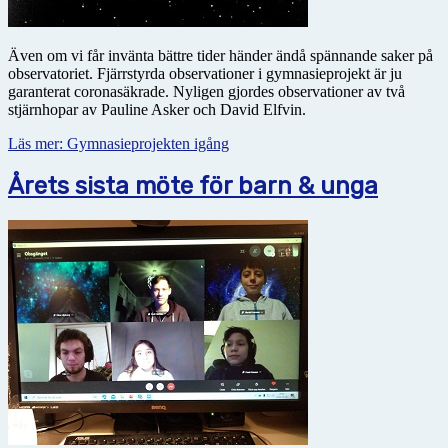
Även om vi får invänta bättre tider händer ändå spännande saker på
observatoriet. Fjärrstyrda observationer i gymnasieprojekt är ju
garanterat coronasäkrade. Nyligen gjordes observationer av två
stjärnhopar av Pauline Asker och David Elfvin.
Läs mer: Gymnasieprojekten igång
Årets sista möte för barn & unga