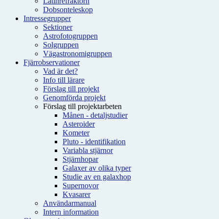
Latinrefraktorn
Dobsonteleskop
Intressegrupper
Sektioner
Astrofotogruppen
Solgruppen
Vägastronomigruppen
Fjärrobservationer
Vad är det?
Info till lärare
Förslag till projekt
Genomförda projekt
Förslag till projektarbeten
Månen - detaljstudier
Asteroider
Kometer
Pluto - identifikation
Variabla stjärnor
Stjärnhopar
Galaxer av olika typer
Studie av en galaxhop
Supernovor
Kvasarer
Användarmanual
Intern information