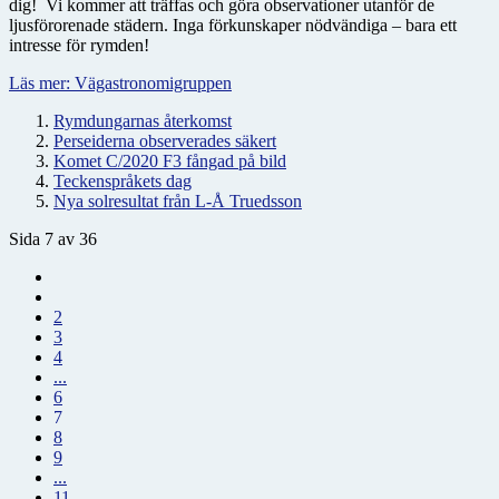
dig! Vi kommer att träffas och göra observationer utanför de
ljusförorenade städern. Inga förkunskaper nödvändiga – bara ett
intresse för rymden!
Läs mer: Vägastronomigruppen
Rymdungarnas återkomst
Perseiderna observerades säkert
Komet C/2020 F3 fångad på bild
Teckenspråkets dag
Nya solresultat från L-Å Truedsson
Sida 7 av 36
2
3
4
...
6
7
8
9
...
11