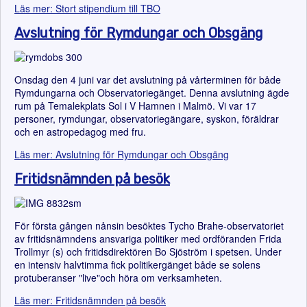
Läs mer: Stort stipendium till TBO
Avslutning för Rymdungar och Obsgäng
Onsdag den 4 juni var det avslutning på vårterminen för både
Rymdungarna och Observatoriegänget. Denna avslutning ägde
rum på Temalekplats Sol i V Hamnen i Malmö. Vi var 17
personer, rymdungar, observatoriegängare, syskon, föräldrar
och en astropedagog med fru.
Läs mer: Avslutning för Rymdungar och Obsgäng
Fritidsnämnden på besök
För första gången nånsin besöktes Tycho Brahe-observatoriet
av fritidsnämndens ansvariga politiker med ordföranden Frida
Trollmyr (s) och fritidsdirektören Bo Sjöström i spetsen. Under
en intensiv halvtimma fick politikergänget både se solens
protuberanser "live"och höra om verksamheten.
Läs mer: Fritidsnämnden på besök