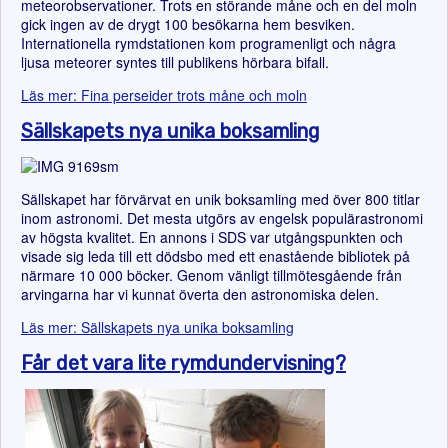
meteorobservationer. Trots en störande måne och en del moln
gick ingen av de drygt 100 besökarna hem besviken.
Internationella rymdstationen kom programenligt och några
ljusa meteorer syntes till publikens hörbara bifall.
Läs mer: Fina perseider trots måne och moln
Sällskapets nya unika boksamling
Sällskapet har förvärvat en unik boksamling med över 800 titlar
inom astronomi. Det mesta utgörs av engelsk populärastronomi
av högsta kvalitet. En annons i SDS var utgångspunkten och
visade sig leda till ett dödsbo med ett enastående bibliotek på
närmare 10 000 böcker. Genom vänligt tillmötesgående från
arvingarna har vi kunnat överta den astronomiska delen.
Läs mer: Sällskapets nya unika boksamling
Får det vara lite rymdundervisning?