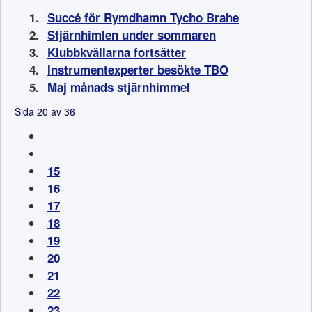
Succé för Rymdhamn Tycho Brahe
Stjärnhimlen under sommaren
Klubbkvällarna fortsätter
Instrumentexperter besökte TBO
Maj månads stjärnhimmel
Sida 20 av 36
15
16
17
18
19
20
21
22
23