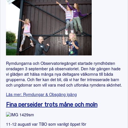
Rymdungarna och Observatoriegänget startade rymdhösten
onsdagen 3 september på observatoriet. Den här gången hade
vi glädjen att hälsa många nya deltagare välkomna till båda
grupperna. Och fler kan det bli, då vi har fler intresserade barn
och ungdomar som vill vara med och utforska rymdens skönhet.
Läs mer: Rymdungar & Obsgäng igång
Fina perseider trots måne och moln
11-12 augusti var TBO som vanligt öppet för