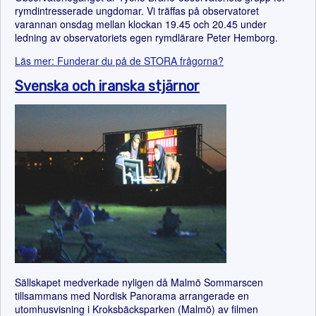
rymdintresserade ungdomar. Vi träffas på observatoret
varannan onsdag mellan klockan 19.45 och 20.45 under
ledning av observatoriets egen rymdlärare Peter Hemborg.
Läs mer: Funderar du på de STORA frågorna?
Svenska och iranska stjärnor
Sällskapet medverkade nyligen då Malmö Sommarscen
tillsammans med Nordisk Panorama arrangerade en
utomhusvisning i Kroksbäcksparken (Malmö) av filmen