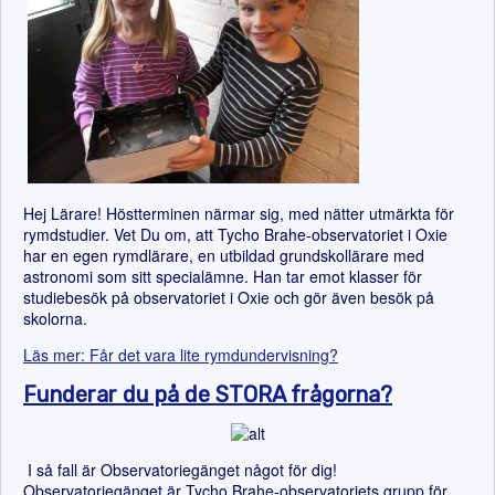
Hej Lärare! Höstterminen närmar sig, med nätter utmärkta för
rymdstudier. Vet Du om, att Tycho Brahe-observatoriet i Oxie
har en egen rymdlärare, en utbildad grundskollärare med
astronomi som sitt specialämne. Han tar emot klasser för
studiebesök på observatoriet i Oxie och gör även besök på
skolorna.
Läs mer: Får det vara lite rymdundervisning?
Funderar du på de STORA frågorna?
I så fall är Observatoriegänget något för dig!
Observatoriegänget är Tycho Brahe-observatoriets grupp för