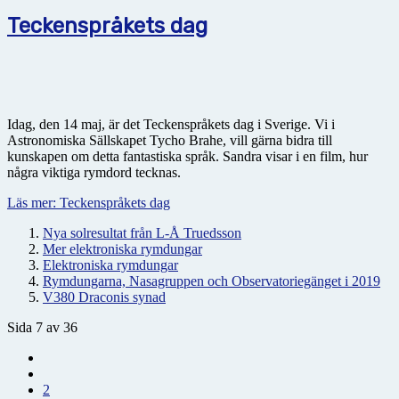
Teckenspråkets dag
Idag, den 14 maj, är det Teckenspråkets dag i Sverige. Vi i
Astronomiska Sällskapet Tycho Brahe, vill gärna bidra till
kunskapen om detta fantastiska språk. Sandra visar i en film, hur
några viktiga rymdord tecknas.
Läs mer: Teckenspråkets dag
Nya solresultat från L-Å Truedsson
Mer elektroniska rymdungar
Elektroniska rymdungar
Rymdungarna, Nasagruppen och Observatoriegänget i 2019
V380 Draconis synad
Sida 7 av 36
2