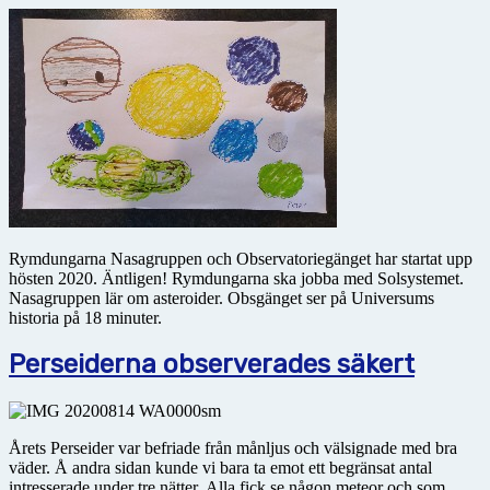
Rymdungarna Nasagruppen och Observatoriegänget har startat upp
hösten 2020. Äntligen! Rymdungarna ska jobba med Solsystemet.
Nasagruppen lär om asteroider. Obsgänget ser på Universums
historia på 18 minuter.
Perseiderna observerades säkert
Årets Perseider var befriade från månljus och välsignade med bra
väder. Å andra sidan kunde vi bara ta emot ett begränsat antal
intresserade under tre nätter Alla fick se någon meteor och som