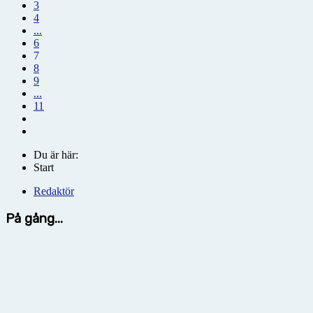
3
4
...
6
7
8
9
...
11
Du är här:
Start
Redaktör
På gång...