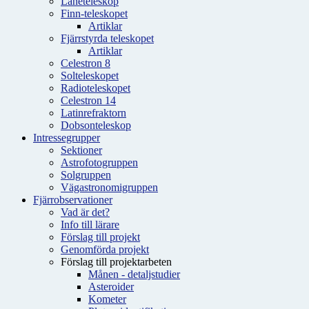
Låneteleskop
Finn-teleskopet
Artiklar
Fjärrstyrda teleskopet
Artiklar
Celestron 8
Solteleskopet
Radioteleskopet
Celestron 14
Latinrefraktorn
Dobsonteleskop
Intressegrupper
Sektioner
Astrofotogruppen
Solgruppen
Vägastronomigruppen
Fjärrobservationer
Vad är det?
Info till lärare
Förslag till projekt
Genomförda projekt
Förslag till projektarbeten
Månen - detaljstudier
Asteroider
Kometer