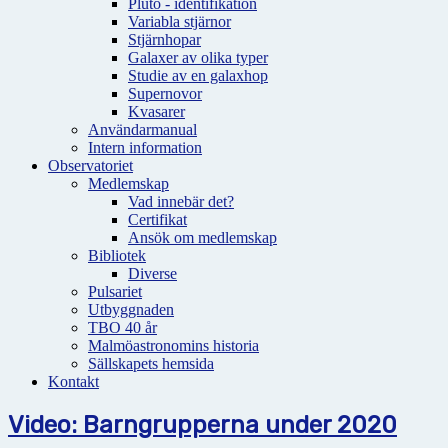
Pluto - identifikation
Variabla stjärnor
Stjärnhopar
Galaxer av olika typer
Studie av en galaxhop
Supernovor
Kvasarer
Användarmanual
Intern information
Observatoriet
Medlemskap
Vad innebär det?
Certifikat
Ansök om medlemskap
Bibliotek
Diverse
Pulsariet
Utbyggnaden
TBO 40 år
Malmöastronomins historia
Sällskapets hemsida
Kontakt
Video: Barngrupperna under 2020