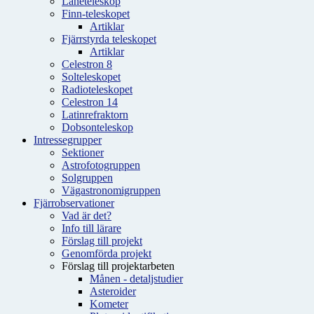
Låneteleskop
Finn-teleskopet
Artiklar
Fjärrstyrda teleskopet
Artiklar
Celestron 8
Solteleskopet
Radioteleskopet
Celestron 14
Latinrefraktorn
Dobsonteleskop
Intressegrupper
Sektioner
Astrofotogruppen
Solgruppen
Vägastronomigruppen
Fjärrobservationer
Vad är det?
Info till lärare
Förslag till projekt
Genomförda projekt
Förslag till projektarbeten
Månen - detaljstudier
Asteroider
Kometer