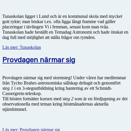
Tunaskolan ligger i Lund och är en kommunal skola med mycket
gott rykte; man brukar t.ex. ofta ligga långt framme vad gäller
placeringar i tävlingen Vi i femman, senast kom man tvåa.
Tunaskolan hade beställt en Temadag Astronomi och hade önskat en
dag full med möjlighet att ställa frågor om rymden.
Läs mer: Tunaskolan
Provdagen närmar sig
Provdagen närmar sig med stormsteg! Under våren har medlemmar
från Tycho Brahes astronomiska sällskap deltagit och genomfört
steg 1
i en 3-stegsutbildning kring hantering av ett Schmidt-
Cassergrein-teleskop.
Till hösten fortsätter kursen med
steg 2
som är en fördjupning av det
observationella med teman kring höstmånadernas aktuella
stjärnhimmel.
Läs mer: Provdagen närmar sig