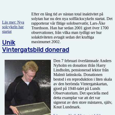
Efter en lång tid av nästan total inaktivitet på
solytan har nu den nya solfläckscykeln startat. Det
Läs mer: Nya
rapporterar vår flitige solobservatör, Lars-Åke
solcykeln har
Truedsson. Han har sedan 2001 gjort över 1700
startat
observationer, från vilka man tydligt ser hur
solaktiviteten avtagit sedan det kraftiga
Unik
maximumet 2002.
Vintergatsbild donerad
Den 7 februari överlämnade Anders
Nyholm en donation ifrån Harry
Lindholm, pensionerad lektor från
Malmö latinskola. Donationen
bestod i en reproduktion i liten skala
av den berömda Vintergatskartan,
gjord på 1940-talet på Lunds
Observatorium. Det speciella med
detta examplar var att det var
signerat av den store mästaren, själv,
Knut Lundmark.