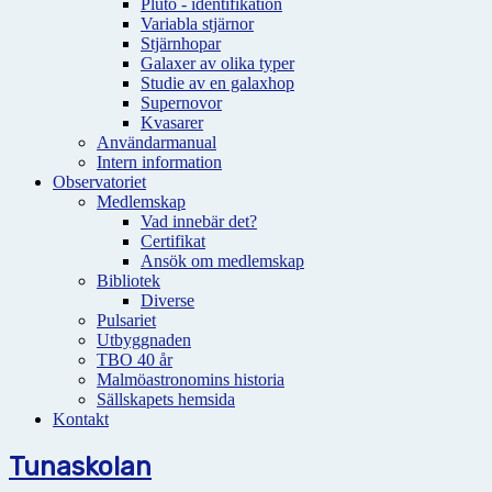
Pluto - identifikation
Variabla stjärnor
Stjärnhopar
Galaxer av olika typer
Studie av en galaxhop
Supernovor
Kvasarer
Användarmanual
Intern information
Observatoriet
Medlemskap
Vad innebär det?
Certifikat
Ansök om medlemskap
Bibliotek
Diverse
Pulsariet
Utbyggnaden
TBO 40 år
Malmöastronomins historia
Sällskapets hemsida
Kontakt
Tunaskolan