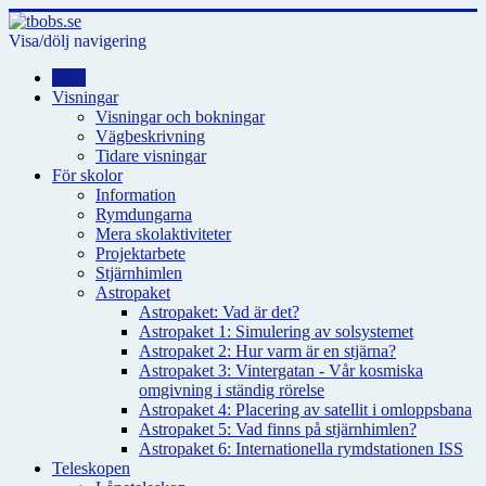
Visa/dölj navigering
Hem
Visningar
Visningar och bokningar
Vägbeskrivning
Tidare visningar
För skolor
Information
Rymdungarna
Mera skolaktiviteter
Projektarbete
Stjärnhimlen
Astropaket
Astropaket: Vad är det?
Astropaket 1: Simulering av solsystemet
Astropaket 2: Hur varm är en stjärna?
Astropaket 3: Vintergatan - Vår kosmiska
omgivning i ständig rörelse
Astropaket 4: Placering av satellit i omloppsbana
Astropaket 5: Vad finns på stjärnhimlen?
Astropaket 6: Internationella rymdstationen ISS
Teleskopen