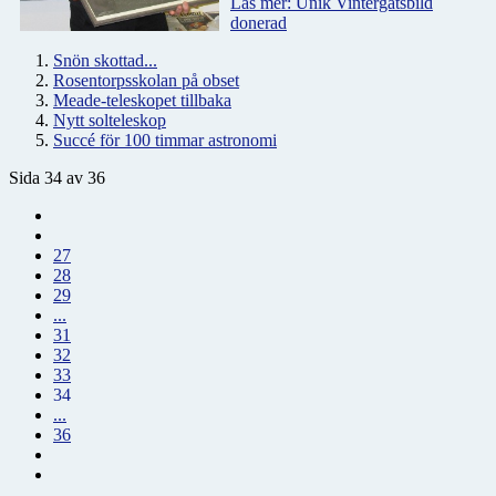
Läs mer: Unik Vintergatsbild
donerad
Snön skottad...
Rosentorpsskolan på obset
Meade-teleskopet tillbaka
Nytt solteleskop
Succé för 100 timmar astronomi
Sida 34 av 36
27
28
29
...
31
32
33
34
...
36