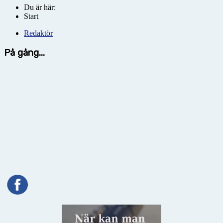
Du är här:
Start
Redaktör
På gång...