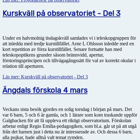
Kurskväll på observatoriet - Del 3
Under en halvmolnig tisdagskväll samlades vi i teleskopgruppen för
att inledda med tredje kurstillfället. Arne L Ohlsson inledde med en
kort repetition av förra kurstillfället. Senare fortsatte han med
teleskopoptikens grunder såsom brännvidd, apertur,
förstoringsprincipen och tillvägagångssätt för val av korrekt okular i
relation till aperturen.
Läs mer: Kurskväll på observatoriet - Del 3
Ängdals förskola 4 mars
Veckans sista besök gjordes en solig torsdag i början på mars. Det
var 6 barn, 5 och 6 år gamla, och 1 lärare som kom traskande uppför
Galgbacken för att få uppleva ett riktigt observatorium. Förskolan
arbetar enligt Regio Emilia-pedagogiken, som bl.a. går ut på att utgå
från det barnen just i detta nu är intresserade av. Och dessa 6 barn,
alla pojkar, hade alltså valt temat rymden.