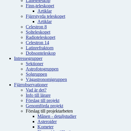
Låneteleskop
Finn-teleskopet
Artiklar
Fjärrstyrda teleskopet
Artiklar
Celestron 8
Solteleskopet
Radioteleskopet
Celestron 14
Latinrefraktorn
Dobsonteleskop
Intressegrupper
Sektioner
Astrofotogruppen
Solgruppen
Vägastronomigruppen
Fjärrobservationer
Vad är det?
Info till lärare
Förslag till projekt
Genomförda projekt
Förslag till projektarbeten
Månen - detaljstudier
Asteroider
Kometer