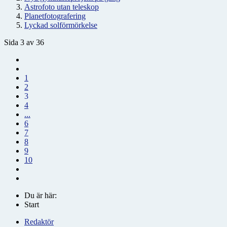
Astrofoto utan teleskop
Planetfotografering
Lyckad solförmörkelse
Sida 3 av 36
1
2
3
4
...
6
7
8
9
10
Du är här:
Start
Redaktör