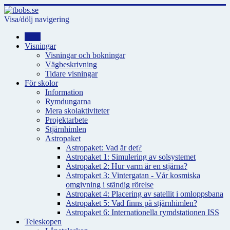
Visa/dölj navigering
Hem
Visningar
Visningar och bokningar
Vägbeskrivning
Tidare visningar
För skolor
Information
Rymdungarna
Mera skolaktiviteter
Projektarbete
Stjärnhimlen
Astropaket
Astropaket: Vad är det?
Astropaket 1: Simulering av solsystemet
Astropaket 2: Hur varm är en stjärna?
Astropaket 3: Vintergatan - Vår kosmiska
omgivning i ständig rörelse
Astropaket 4: Placering av satellit i omloppsbana
Astropaket 5: Vad finns på stjärnhimlen?
Astropaket 6: Internationella rymdstationen ISS
Teleskopen