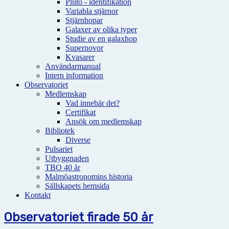
Pluto - identifikation
Variabla stjärnor
Stjärnhopar
Galaxer av olika typer
Studie av en galaxhop
Supernovor
Kvasarer
Användarmanual
Intern information
Observatoriet
Medlemskap
Vad innebär det?
Certifikat
Ansök om medlemskap
Bibliotek
Diverse
Pulsariet
Utbyggnaden
TBO 40 år
Malmöastronomins historia
Sällskapets hemsida
Kontakt
Observatoriet firade 50 år