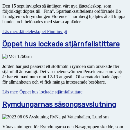
Den 15 sept invigdes så äntligen vårt nya jätteteleskop, som
följdriktigt döptes till "Finn". Sparbanksstiftelsens ordförande Bo
Lundgren och rymdungen Florence Thornberg hjälptes åt att klippa
bandet och belönades med starka applåder.
Läs mer: Jätteteleskopet Finn invigt
Öppet hus lockade stjärnfallstittare
Jorden har just passerat ett stoftmoln i rymden som orsakade fler
stjärnfall än vanligt. Det var meteor­svärmen Perseiderna som varje
år har ett maximum runt 12-13 augusti. Observatoriet hade öppet
för allmänheten och vi fick många intresserade besökare.
Läs mer: Öppet hus lockade stjärnfallstittare
Rymdungarnas säsongsavslutning
Våravslutningen för Rymdungarna och Nasagruppen skedde, som