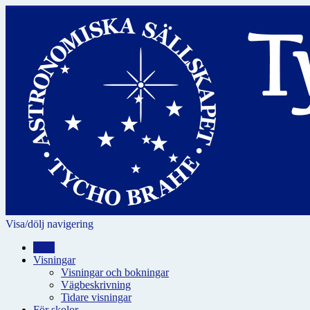
Visa/dölj navigering
Hem
Visningar
Visningar och bokningar
Vägbeskrivning
Tidare visningar
För skolor