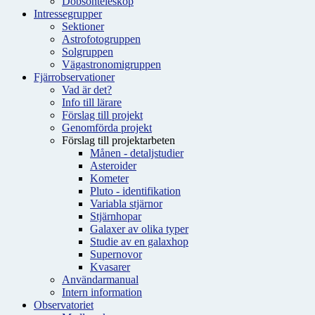
Dobsonteleskop
Intressegrupper
Sektioner
Astrofotogruppen
Solgruppen
Vägastronomigruppen
Fjärrobservationer
Vad är det?
Info till lärare
Förslag till projekt
Genomförda projekt
Förslag till projektarbeten
Månen - detaljstudier
Asteroider
Kometer
Pluto - identifikation
Variabla stjärnor
Stjärnhopar
Galaxer av olika typer
Studie av en galaxhop
Supernovor
Kvasarer
Användarmanual
Intern information
Observatoriet