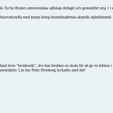
n Tycho Brahes astronomiska sällskap deltagit och genomfört
steg 1
i 
bservationella med teman kring höstmånadernas aktuella stjärnhimmel.
land även "hembesök", dvs han besöker en skola för att ge en lektion i a
planetmiljöer. Läs hur Peter Hemborg lyckades med det!