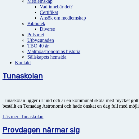
Medlemskap
Vad innebär det?
Certifikat
Ansök om medlemskap
Bibliotek
Diverse
Pulsariet
Utbyggnaden
TBO 40 år
Malmöastronomins historia
Sällskapets hemsida
Kontakt
Tunaskolan
Tunaskolan ligger i Lund och är en kommunal skola med mycket gott ry
beställt en Temadag Astronomi och hade önskat en dag full med möjlig
Läs mer: Tunaskolan
Provdagen närmar sig