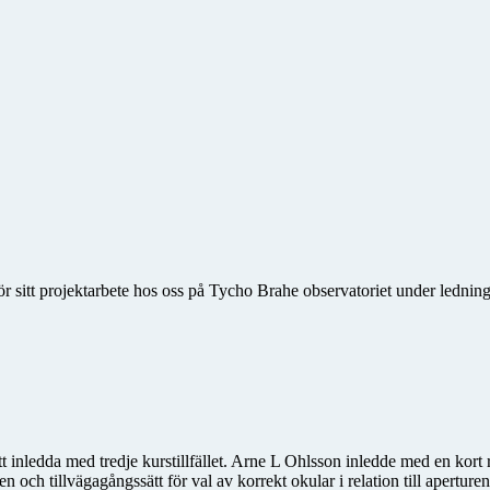
r sitt projektarbete hos oss på Tycho Brahe observatoriet under ledni
inledda med tredje kurstillfället. Arne L Ohlsson inledde med en kort rep
och tillvägagångssätt för val av korrekt okular i relation till aperturen