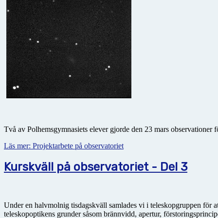
Två av Polhemsgymnasiets elever gjorde den 23 mars observationer fö
Läs mer: Projektarbete på observatoriet
Kurskväll på observatoriet - Del 3
Under en halvmolnig tisdagskväll samlades vi i teleskopgruppen för att 
teleskopoptikens grunder såsom brännvidd, apertur, förstoringsprincipen 