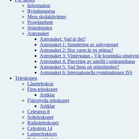
Information
Rymdungarna
Mera skolaktiviteter
Projektarbete
Stjärnhimlen
Astropaket
Astropaket: Vad är det?
Astropaket 1: Simulering av solsystemet
Astropaket 2: Hur varm är en stjärna?
Astropaket 3: Vintergatan - Vår kosmiska omgivnin
Astropaket 4: Placering av satellit i omloppsbana
Astropaket 5: Vad finns på stjärnhimlen?
Astropaket 6: Internationella rymdstationen ISS
Teleskopen
Låneteleskop
Finn-teleskopet
Artiklar
Fjärrstyrda teleskopet
Artiklar
Celestron 8
Solteleskopet
Radioteleskopet
Celestron 14
Latinrefraktorn