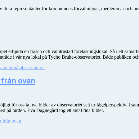
 flera representanter för kommunens förvaltningar, medlemmar och andra 
et erbjuda en fräsch och välutrustad föreläsningslokal. Så i ett samarb
äde i vår nya lokal på Tycho Brahe-observatoriet. Både publiken och
vänner på observatoriet
 från ovan
jligt för oss ta nya bilder av observatoriet sett ur fågelperspektiv. I s
ed på färden. Eva Dagnegård tog ett antal fina bilder.
n från ovan