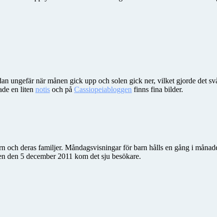
an ungefär när månen gick upp och solen gick ner, vilket gjorde det sv
ade en liten
notis
och på
Cassiopeiabloggen
finns fina bilder.
arn och deras familjer. Måndagsvisningar för barn hålls en gång i måna
gen den 5 december 2011 kom det sju besökare.