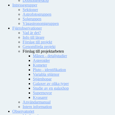
Dobsonteleskop
Intressegrupper
Sektioner
Astrofotogruppen
Solgruppen
Vägastronomigruppen
Fjärrobservationer
Vad är det?
Info till lärare
Förslag till projekt
Genomförda projekt
Förslag till projektarbeten
Månen - detaljstudier
Asteroider
Kometer
Pluto - identifikation
Variabla stjärnor
Stjärnhopar
Galaxer av olika typer
Studie av en galaxhop
Supernovor
Kvasarer
Användarmanual
Intern information
Observatoriet