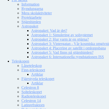
Information
Rymdungarna
Mera skolaktiviteter
Projektarbete
Stjärnhimlen
Astropaket
Astropaket: Vad är det?
Astropaket 1: Simulering av solsystemet
Astropaket 2: Hur varm är en stjärna?
Astropaket 3: Vintergatan - Vår kosmiska omgivnin
Astropaket 4: Placering av satellit i omloppsbana
Astropaket 5: Vad finns på stjärnhimlen?
Astropaket 6: Internationella rymdstationen ISS
Teleskopen
Låneteleskop
Finn-teleskopet
Artiklar
Fjärrstyrda teleskopet
Artiklar
Celestron 8
Solteleskopet
Radioteleskopet
Celestron 14
Latinrefraktorn