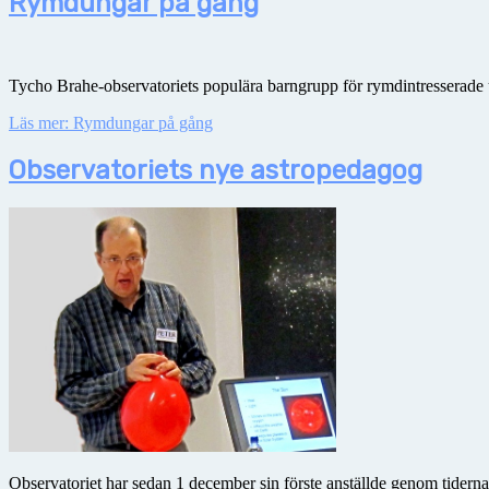
Rymdungar på gång
Tycho Brahe-observatoriets populära barngrupp för rymdintresserade un
Läs mer: Rymdungar på gång
Observatoriets nye astropedagog
Observatoriet har sedan 1 december sin förste anställde genom tidern