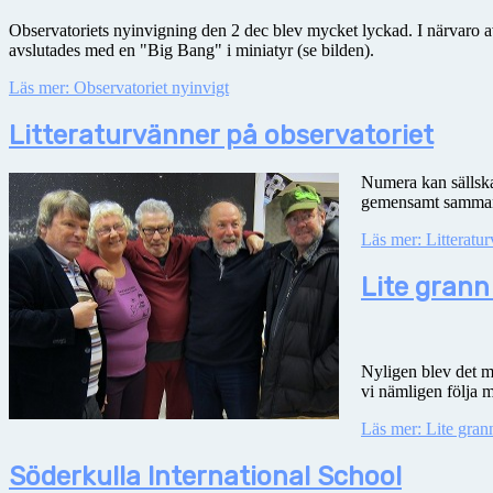
Observatoriets nyinvigning den 2 dec blev mycket lyckad. I närvaro av
avslutades med en "Big Bang" i miniatyr (se bilden).
Läs mer: Observatoriet nyinvigt
Litteraturvänner på observatoriet
Numera kan sällskap
gemensamt sammantr
Läs mer: Litteratur
Lite grann
Nyligen blev det mö
vi nämligen följa m
Läs mer: Lite gran
Söderkulla International School