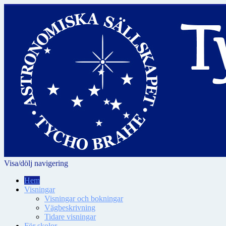
Visa/dölj navigering
Hem
Visningar
Visningar och bokningar
Vägbeskrivning
Tidare visningar
För skolor