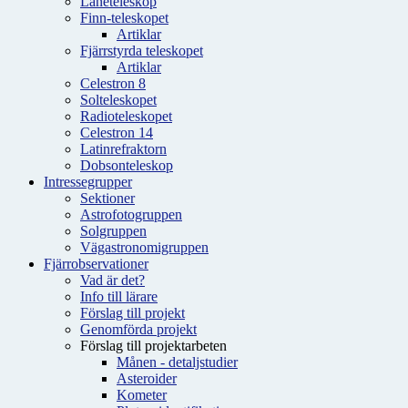
Låneteleskop
Finn-teleskopet
Artiklar
Fjärrstyrda teleskopet
Artiklar
Celestron 8
Solteleskopet
Radioteleskopet
Celestron 14
Latinrefraktorn
Dobsonteleskop
Intressegrupper
Sektioner
Astrofotogruppen
Solgruppen
Vägastronomigruppen
Fjärrobservationer
Vad är det?
Info till lärare
Förslag till projekt
Genomförda projekt
Förslag till projektarbeten
Månen - detaljstudier
Asteroider
Kometer