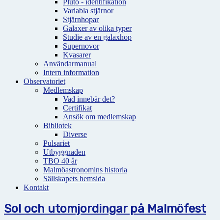
Pluto - identifikation
Variabla stjärnor
Stjärnhopar
Galaxer av olika typer
Studie av en galaxhop
Supernovor
Kvasarer
Användarmanual
Intern information
Observatoriet
Medlemskap
Vad innebär det?
Certifikat
Ansök om medlemskap
Bibliotek
Diverse
Pulsariet
Utbyggnaden
TBO 40 år
Malmöastronomins historia
Sällskapets hemsida
Kontakt
Sol och utomjordingar på Malmöfest