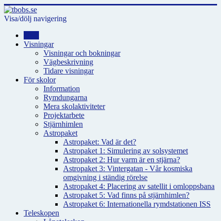
Visa/dölj navigering
Hem
Visningar
Visningar och bokningar
Vägbeskrivning
Tidare visningar
För skolor
Information
Rymdungarna
Mera skolaktiviteter
Projektarbete
Stjärnhimlen
Astropaket
Astropaket: Vad är det?
Astropaket 1: Simulering av solsystemet
Astropaket 2: Hur varm är en stjärna?
Astropaket 3: Vintergatan - Vår kosmiska
omgivning i ständig rörelse
Astropaket 4: Placering av satellit i omloppsbana
Astropaket 5: Vad finns på stjärnhimlen?
Astropaket 6: Internationella rymdstationen ISS
Teleskopen