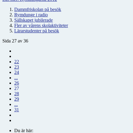
Dammfriskolan på besök
Rymdunge i radio
Sällskapet jubilerade
Fler av vårens skolaktiviteter
Lärarstudenter på besök
Sida 27 av 36
22
23
24
...
26
27
28
29
...
31
Du är här: