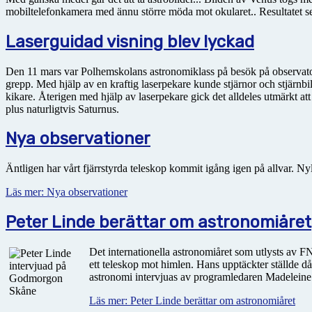
mobiltelefonkamera med ännu större möda mot okularet.. Resultatet ses 
Laserguidad visning blev lyckad
Den 11 mars var Polhemskolans astronomiklass på besök på observatori
grepp. Med hjälp av en kraftig laserpekare kunde stjärnor och stjärnbil
kikare. Återigen med hjälp av laserpekare gick det alldeles utmärkt at
plus naturligtvis Saturnus.
Nya observationer
Äntligen har vårt fjärrstyrda teleskop kommit igång igen på allvar.
Läs mer: Nya observationer
Peter Linde berättar om astronomiåret
Det internationella astronomiåret som utlysts av FN
ett teleskop mot himlen. Hans upptäckter ställde d
astronomi intervjuas av programledaren Madeleine F
Läs mer: Peter Linde berättar om astronomiåret