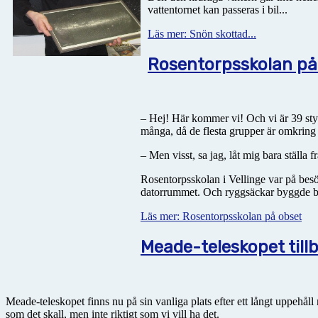
vattentornet kan passeras i bil...
Läs mer: Snön skottad...
Rosentorpsskolan på
– Hej! Här kommer vi! Och vi är 39 styc
många, då de flesta grupper är omkring
– Men visst, sa jag, låt mig bara ställa 
Rosentorpsskolan i Vellinge var på besö
datorrummet. Och ryggsäckar byggde berg
Läs mer: Rosentorpsskolan på obset
Meade-teleskopet till
Meade-teleskopet finns nu på sin vanliga plats efter ett långt uppehåll
som det skall, men inte riktigt som vi vill ha det.