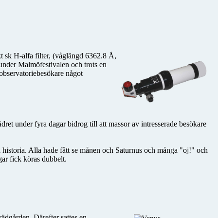
t sk H-alfa filter, (våglängd 6362.8 Å,
 under Malmöfestivalen och trots en
a observatoriebesökare något
ret under fyra dagar bidrog till att massor av intresserade besökare
a historia. Alla hade fått se månen och Saturnus och många "oj!" och
gar fick köras dubbelt.
rädgården. Därefter sattes en