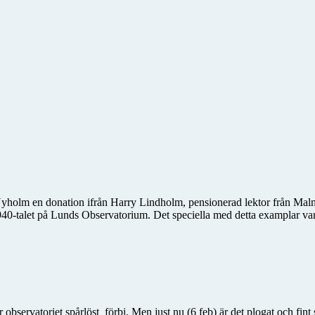
holm en donation ifrån Harry Lindholm, pensionerad lektor från Malmö 
40-talet på Lunds Observatorium. Det speciella med detta examplar var 
r observatoriet spårlöst
förbi. Men just nu (6 feb) är det plogat och fin