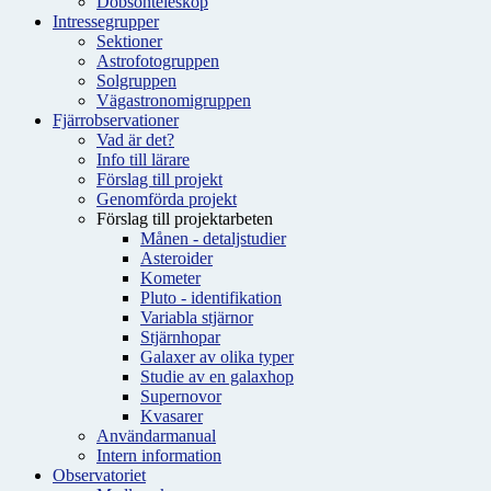
Dobsonteleskop
Intressegrupper
Sektioner
Astrofotogruppen
Solgruppen
Vägastronomigruppen
Fjärrobservationer
Vad är det?
Info till lärare
Förslag till projekt
Genomförda projekt
Förslag till projektarbeten
Månen - detaljstudier
Asteroider
Kometer
Pluto - identifikation
Variabla stjärnor
Stjärnhopar
Galaxer av olika typer
Studie av en galaxhop
Supernovor
Kvasarer
Användarmanual
Intern information
Observatoriet