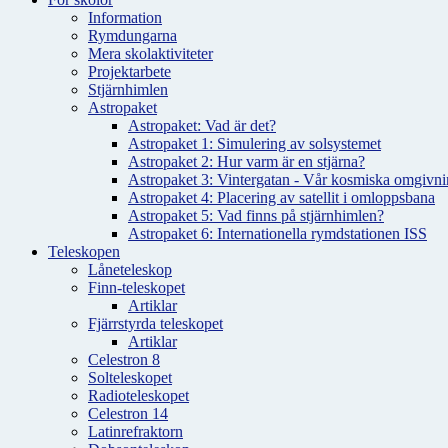
Information
Rymdungarna
Mera skolaktiviteter
Projektarbete
Stjärnhimlen
Astropaket
Astropaket: Vad är det?
Astropaket 1: Simulering av solsystemet
Astropaket 2: Hur varm är en stjärna?
Astropaket 3: Vintergatan - Vår kosmiska omgivnin
Astropaket 4: Placering av satellit i omloppsbana
Astropaket 5: Vad finns på stjärnhimlen?
Astropaket 6: Internationella rymdstationen ISS
Teleskopen
Låneteleskop
Finn-teleskopet
Artiklar
Fjärrstyrda teleskopet
Artiklar
Celestron 8
Solteleskopet
Radioteleskopet
Celestron 14
Latinrefraktorn