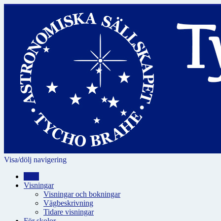
Visa/dölj navigering
Hem
Visningar
Visningar och bokningar
Vägbeskrivning
Tidare visningar
För skolor