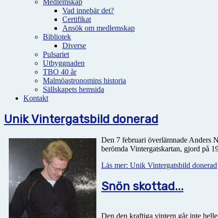
Medlemskap
Vad innebär det?
Certifikat
Ansök om medlemskap
Bibliotek
Diverse
Pulsariet
Utbyggnaden
TBO 40 år
Malmöastronomins historia
Sällskapets hemsida
Kontakt
Unik Vintergatsbild donerad
Den 7 februari överlämnade Anders Ny
berömda Vintergatskartan, gjord på 19
Läs mer: Unik Vintergatsbild donerad
Snön skottad...
Den den kraftiga vintern går inte helle