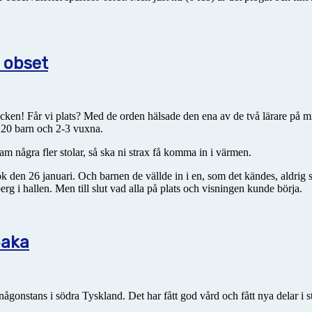
 obset
ken! Får vi plats? Med de orden hälsade den ena av de två lärare på mi
 20 barn och 2-3 vuxna.
fram några fler stolar, så ska ni strax få komma in i värmen.
k den 26 januari. Och barnen de vällde in i en, som det kändes, aldrig 
 i hallen. Men till slut vad alla på plats och visningen kunde börja.
baka
 någonstans i södra Tyskland. Det har fått god vård och fått nya delar i s