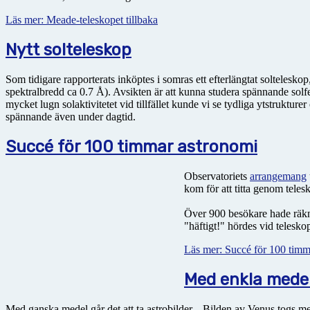
Läs mer: Meade-teleskopet tillbaka
Nytt solteleskop
Som tidigare rapporterats inköptes i somras ett efterlängtat soltelesk
spektralbredd ca 0.7 Å). Avsikten är att kunna studera spännande sol
mycket lugn solaktivitetet vid tillfället kunde vi se tydliga ytstruktu
spännande även under dagtid.
Succé för 100 timmar astronomi
Observatoriets
arrangemang
kom för att titta genom tele
Över 900 besökare hade räkna
"häftigt!" hördes vid telesko
Läs mer: Succé för 100 timm
Med enkla mede
Med ganska medel går det att ta astrobilder... Bilden av Venus togs m