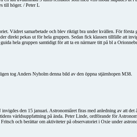
till höger. / Peter L
et. Vädret samarbetade och blev riktigt bra under kvällen. För första
der direkt pekas ut för hela gruppen. Sedan fick klassen tillfälle att inv
t guida hela gruppen samtidigt för att ta en närmare titt på bl a Orion
 Nyligen tog Anders Nyholm denna bild av den öppna stjärnhopen M38.
 invigdes den 15 januari. Astronomiåret firas med anledning av att det å
åtidens världsuppfattning på ända. Peter Linde, ordförande för Astrono
ritsch och berättar om aktiviteter på observatoriet i Oxie under astron