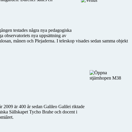
 gången testades några nya pedagogiska
iga observatoriets nya uppsättning av
nebulosan, månen och Plejaderna. I teleskop visades sedan samma objekt
r 2009 är 400 år sedan Galileo Galilei riktade
miska Sällskapet Tycho Brahe och docent i
omiåret.