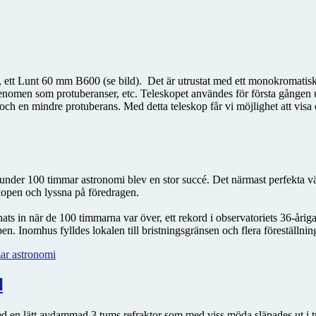
op, ett Lunt 60 mm B600 (se bild). Det är utrustat med ett monokromatisk
fenomen som protuberanser, etc. Teleskopet användes för första gången
rer och en mindre protuberans. Med detta teleskop får vi möjlighet att vis
under 100 timmar astronomi blev en stor succé. Det närmast perfekta väd
skopen och lyssna på föredragen.
ts in när de 100 timmarna var över, ett rekord i observatoriets 36-årig
pen. Inomhus fylldes lokalen till bristningsgränsen och flera föreställnin
ar astronomi
l
ed en lätt avdammad 3 tums refraktor som med viss möda släpades ut i t