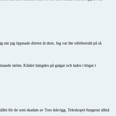
g när jag öppnade dörren åt dem. Jag var lite oförberedd på så
sinande ström. Kläder hängdes på galgar och lades i högar i
tället för de som skadats av Tors åskvigg. Teleskopet fungerar alltså