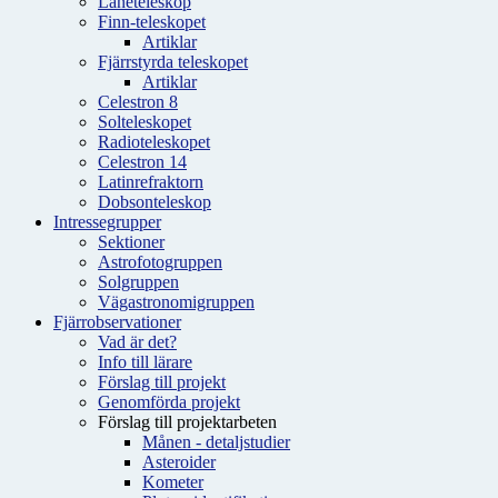
Låneteleskop
Finn-teleskopet
Artiklar
Fjärrstyrda teleskopet
Artiklar
Celestron 8
Solteleskopet
Radioteleskopet
Celestron 14
Latinrefraktorn
Dobsonteleskop
Intressegrupper
Sektioner
Astrofotogruppen
Solgruppen
Vägastronomigruppen
Fjärrobservationer
Vad är det?
Info till lärare
Förslag till projekt
Genomförda projekt
Förslag till projektarbeten
Månen - detaljstudier
Asteroider
Kometer