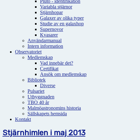
Pluto - identifikation
Variabla stjärnor
Stjärnhopar
Galaxer av olika typer
Studie av en galaxhop
Supernovor
Kvasarer
Användarmanual
Intern information
Observatoriet
Medlemskap
Vad innebär det?
Certifikat
Ansök om medlemskap
Bibliotek
Diverse
Pulsariet
Utbyggnaden
TBO 40 år
Malmöastronomins historia
Sällskapets hemsida
Kontakt
Stjärnhimlen i maj 2013