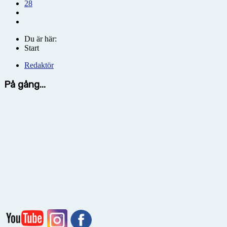
28
Du är här:
Start
Redaktör
På gång...