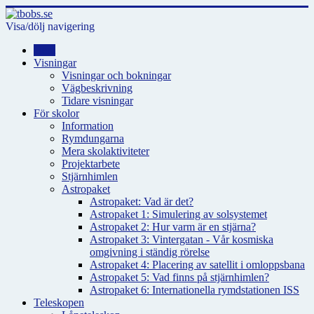
Visa/dölj navigering
Hem
Visningar
Visningar och bokningar
Vägbeskrivning
Tidare visningar
För skolor
Information
Rymdungarna
Mera skolaktiviteter
Projektarbete
Stjärnhimlen
Astropaket
Astropaket: Vad är det?
Astropaket 1: Simulering av solsystemet
Astropaket 2: Hur varm är en stjärna?
Astropaket 3: Vintergatan - Vår kosmiska
omgivning i ständig rörelse
Astropaket 4: Placering av satellit i omloppsbana
Astropaket 5: Vad finns på stjärnhimlen?
Astropaket 6: Internationella rymdstationen ISS
Teleskopen