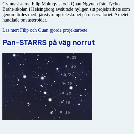
Gymnasisterna Filip Malmqvist och Quan Ngyuen från Tycho
Brahe-skolan i Helsingborg avslutade nyligen sitt projektarbete som
genomfördes med fjärrstyrningsteleskopet på observatoriet. Arbetet
handlade om asteroider.
Läs mer: Filip och Quan gjorde projektarbete
Pan-STARRS på väg norrut