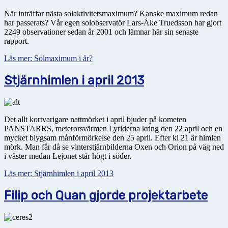
När inträffar nästa solaktivitetsmaximum? Kanske maximum redan
har passerats? Vår egen solobservatör Lars-Åke Truedsson har gjort
2249 observationer sedan år 2001 och lämnar här sin senaste
rapport.
Läs mer: Solmaximum i år?
Stjärnhimlen i april 2013
Det allt kortvarigare nattmörket i april bjuder på kometen
PANSTARRS, meterorsvärmen Lyriderna kring den 22 april och en
mycket blygsam månförmörkelse den 25 april. Efter kl 21 är himlen
mörk. Man får då se vinterstjärnbilderna Oxen och Orion på väg ned
i väster medan Lejonet står högt i söder.
Läs mer: Stjärnhimlen i april 2013
Filip och Quan gjorde projektarbete