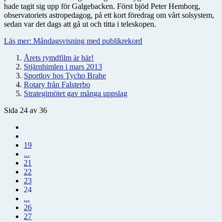
hade tagit sig upp för Galgebacken. Först bjöd Peter Hemborg,
observatoriets astropedagog, på ett kort föredrag om vårt solsystem,
sedan var det dags att gå ut och titta i teleskopen.
Läs mer: Måndagsvisning med publikrekord
Årets rymdfilm är här!
Stjärnhimlen i mars 2013
Sportlov hos Tycho Brahe
Rotary från Falsterbo
Strategimötet gav många uppslag
Sida 24 av 36
19
...
21
22
23
24
...
26
27