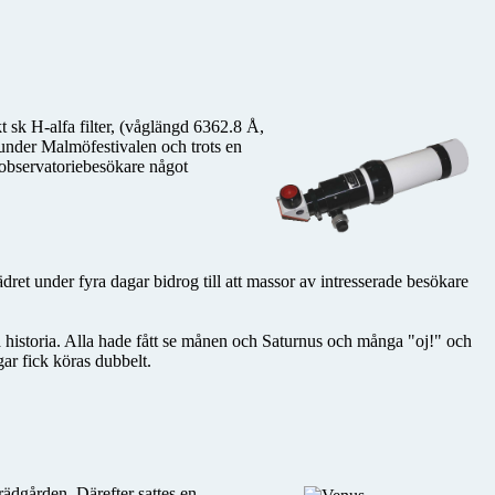
t sk H-alfa filter, (våglängd 6362.8 Å,
 under Malmöfestivalen och trots en
a observatoriebesökare något
ret under fyra dagar bidrog till att massor av intresserade besökare
a historia. Alla hade fått se månen och Saturnus och många "oj!" och
gar fick köras dubbelt.
rädgården. Därefter sattes en