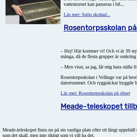
vattentornet kan passeras i bil...
Läs mer: Snön skottad...
Rosentorpsskolan på
– Hej! Här kommer vi! Och vi är 39 styc
många, då de flesta grupper är omkring
– Men visst, sa jag, låt mig bara ställa 
Rosentorpsskolan i Vellinge var på besö
datorrummet. Och ryggsäckar byggde berg
Läs mer: Rosentorpsskolan på obset
Meade-teleskopet till
Meade-teleskopet finns nu på sin vanliga plats efter ett långt uppehåll
som det skall, men inte riktigt som vi vill ha det.