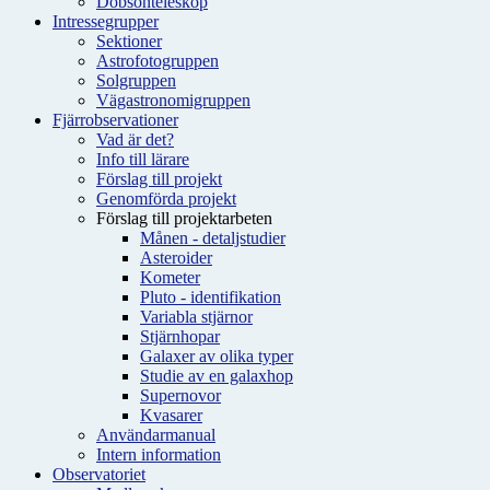
Dobsonteleskop
Intressegrupper
Sektioner
Astrofotogruppen
Solgruppen
Vägastronomigruppen
Fjärrobservationer
Vad är det?
Info till lärare
Förslag till projekt
Genomförda projekt
Förslag till projektarbeten
Månen - detaljstudier
Asteroider
Kometer
Pluto - identifikation
Variabla stjärnor
Stjärnhopar
Galaxer av olika typer
Studie av en galaxhop
Supernovor
Kvasarer
Användarmanual
Intern information
Observatoriet