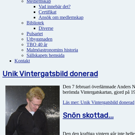
Medlemskap
Vad innebär det?
Certifikat
Ansök om medlemskap
Bibliotek
Diverse
Pulsariet
Utbyggnaden
TBO 40 år
Malmöastronomins historia
Sällskapets hemsida
Kontakt
Unik Vintergatsbild donerad
Den 7 februari överlämnade Anders Ny
berömda Vintergatskartan, gjord på 19
Läs mer: Unik Vintergatsbild donerad
Snön skottad...
Den den kraftiga vintern går inte helle