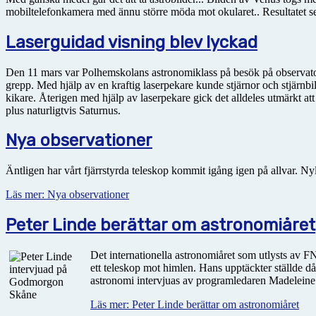
mobiltelefonkamera med ännu större möda mot okularet.. Resultatet ses 
Laserguidad visning blev lyckad
Den 11 mars var Polhemskolans astronomiklass på besök på observatori
grepp. Med hjälp av en kraftig laserpekare kunde stjärnor och stjärnbil
kikare. Återigen med hjälp av laserpekare gick det alldeles utmärkt at
plus naturligtvis Saturnus.
Nya observationer
Äntligen har vårt fjärrstyrda teleskop kommit igång igen på allvar.
Läs mer: Nya observationer
Peter Linde berättar om astronomiåret
Det internationella astronomiåret som utlysts av FN
ett teleskop mot himlen. Hans upptäckter ställde d
astronomi intervjuas av programledaren Madeleine F
Läs mer: Peter Linde berättar om astronomiåret