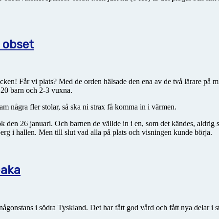
 obset
ken! Får vi plats? Med de orden hälsade den ena av de två lärare på mi
 20 barn och 2-3 vuxna.
fram några fler stolar, så ska ni strax få komma in i värmen.
k den 26 januari. Och barnen de vällde in i en, som det kändes, aldrig 
 i hallen. Men till slut vad alla på plats och visningen kunde börja.
baka
 någonstans i södra Tyskland. Det har fått god vård och fått nya delar i s