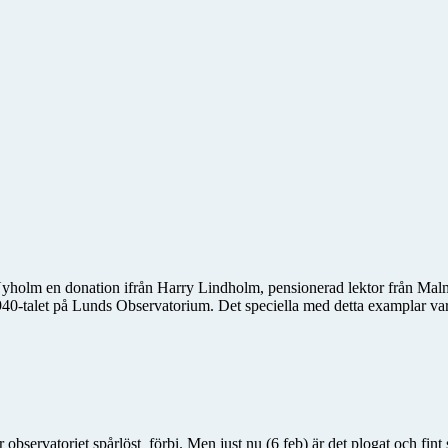
holm en donation ifrån Harry Lindholm, pensionerad lektor från Malmö 
40-talet på Lunds Observatorium. Det speciella med detta examplar var 
r observatoriet spårlöst
förbi. Men just nu (6 feb) är det plogat och fin