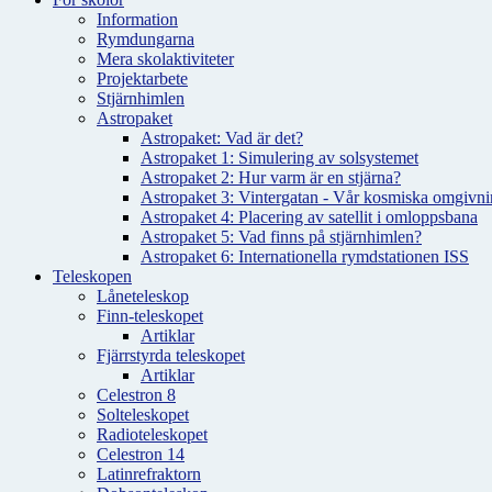
Information
Rymdungarna
Mera skolaktiviteter
Projektarbete
Stjärnhimlen
Astropaket
Astropaket: Vad är det?
Astropaket 1: Simulering av solsystemet
Astropaket 2: Hur varm är en stjärna?
Astropaket 3: Vintergatan - Vår kosmiska omgivnin
Astropaket 4: Placering av satellit i omloppsbana
Astropaket 5: Vad finns på stjärnhimlen?
Astropaket 6: Internationella rymdstationen ISS
Teleskopen
Låneteleskop
Finn-teleskopet
Artiklar
Fjärrstyrda teleskopet
Artiklar
Celestron 8
Solteleskopet
Radioteleskopet
Celestron 14
Latinrefraktorn