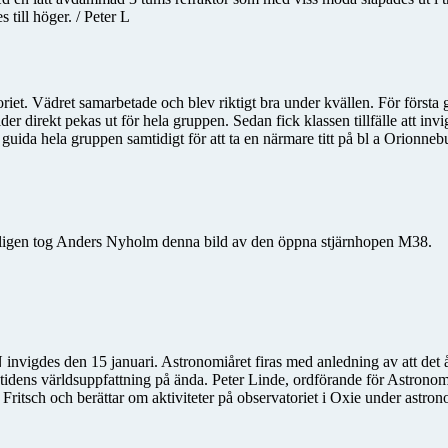
till höger. / Peter L
et. Vädret samarbetade och blev riktigt bra under kvällen. För första
der direkt pekas ut för hela gruppen. Sedan fick klassen tillfälle att inv
t guida hela gruppen samtidigt för att ta en närmare titt på bl a Orion
 Nyligen tog Anders Nyholm denna bild av den öppna stjärnhopen M38.
 invigdes den 15 januari. Astronomiåret firas med anledning av att det å
åtidens världsuppfattning på ända. Peter Linde, ordförande för Astrono
ritsch och berättar om aktiviteter på observatoriet i Oxie under astron