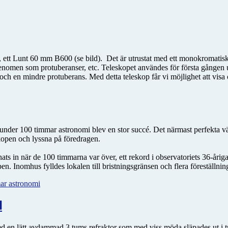
op, ett Lunt 60 mm B600 (se bild). Det är utrustat med ett monokromatisk
fenomen som protuberanser, etc. Teleskopet användes för första gången
rer och en mindre protuberans. Med detta teleskop får vi möjlighet att vis
under 100 timmar astronomi blev en stor succé. Det närmast perfekta väd
skopen och lyssna på föredragen.
ts in när de 100 timmarna var över, ett rekord i observatoriets 36-årig
pen. Inomhus fylldes lokalen till bristningsgränsen och flera föreställnin
ar astronomi
l
ed en lätt avdammad 3 tums refraktor som med viss möda släpades ut i t