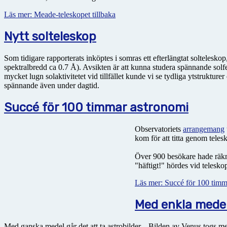
Läs mer: Meade-teleskopet tillbaka
Nytt solteleskop
Som tidigare rapporterats inköptes i somras ett efterlängtat soltelesk
spektralbredd ca 0.7 Å). Avsikten är att kunna studera spännande sol
mycket lugn solaktivitetet vid tillfället kunde vi se tydliga ytstruktu
spännande även under dagtid.
Succé för 100 timmar astronomi
Observatoriets
arrangemang
kom för att titta genom tele
Över 900 besökare hade räkna
"häftigt!" hördes vid telesko
Läs mer: Succé för 100 timm
Med enkla mede
Med ganska medel går det att ta astrobilder... Bilden av Venus togs m