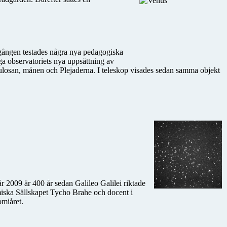
 gången testades några nya pedagogiska
iga observatoriets nya uppsättning av
nebulosan, månen och Plejaderna. I teleskop visades sedan samma objekt
r 2009 är 400 år sedan Galileo Galilei riktade
miska Sällskapet Tycho Brahe och docent i
omiåret.