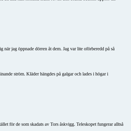
g när jag öppnade dörren åt dem. Jag var lite oförberedd på så
sinande ström. Kläder hängdes på galgar och lades i högar i
tället för de som skadats av Tors åskvigg. Teleskopet fungerar alltså