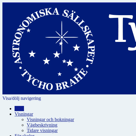
Visa/dölj navigering
Hem
Visningar
Visningar och bokningar
Vägbeskrivning
Tidare visningar
För skolor