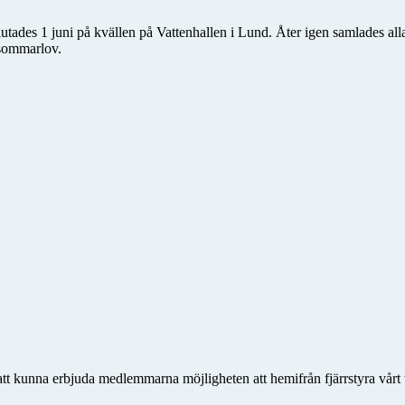
es 1 juni på kvällen på Vattenhallen i Lund. Åter igen samlades alla
r sommarlov.
 att kunna erbjuda medlemmarna möjligheten att hemifrån fjärrstyra vårt 