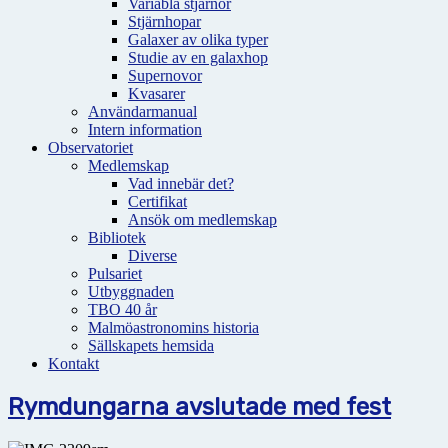
Variabla stjärnor
Stjärnhopar
Galaxer av olika typer
Studie av en galaxhop
Supernovor
Kvasarer
Användarmanual
Intern information
Observatoriet
Medlemskap
Vad innebär det?
Certifikat
Ansök om medlemskap
Bibliotek
Diverse
Pulsariet
Utbyggnaden
TBO 40 år
Malmöastronomins historia
Sällskapets hemsida
Kontakt
Rymdungarna avslutade med fest