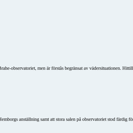
ahe-observatoriet, men är förstås begränsat av vädersituationen. Hittil
mborgs anställning samt att stora salen på observatoriet stod färdig f