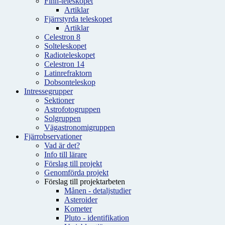
Finn-teleskopet
Artiklar
Fjärrstyrda teleskopet
Artiklar
Celestron 8
Solteleskopet
Radioteleskopet
Celestron 14
Latinrefraktorn
Dobsonteleskop
Intressegrupper
Sektioner
Astrofotogruppen
Solgruppen
Vägastronomigruppen
Fjärrobservationer
Vad är det?
Info till lärare
Förslag till projekt
Genomförda projekt
Förslag till projektarbeten
Månen - detaljstudier
Asteroider
Kometer
Pluto - identifikation