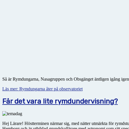
Så är Rymdungarna, Nasagruppen och Obsgänget äntligen igång igen. 
Läs mer: Rymdungarna åter på observatoriet
Får det vara lite rymdundervisning?
Hej Lärare! Höstterminen närmar sig, med nätter utmärkta för rymdstud
Hemborg och är utbildad grundskollärare med astronomi som sitt spe