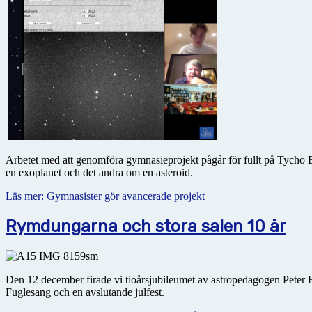
Arbetet med att genomföra gymnasieprojekt pågår för fullt på Tycho Br
en exoplanet och det andra om en asteroid.
Läs mer: Gymnasister gör avancerade projekt
Rymdungarna och stora salen 10 år
Den 12 december firade vi tioårsjubileumet av astropedagogen Peter He
Fuglesang och en avslutande julfest.