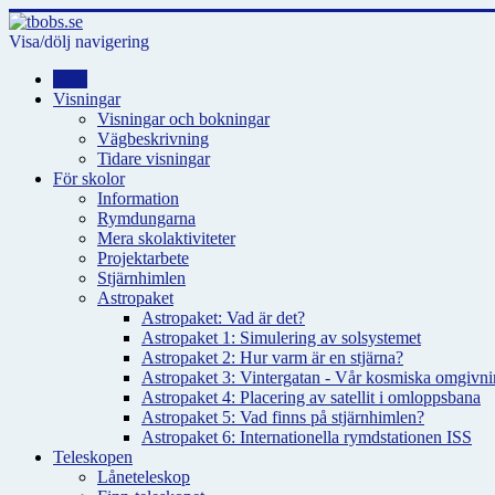
Visa/dölj navigering
Hem
Visningar
Visningar och bokningar
Vägbeskrivning
Tidare visningar
För skolor
Information
Rymdungarna
Mera skolaktiviteter
Projektarbete
Stjärnhimlen
Astropaket
Astropaket: Vad är det?
Astropaket 1: Simulering av solsystemet
Astropaket 2: Hur varm är en stjärna?
Astropaket 3: Vintergatan - Vår kosmiska omgivnin
Astropaket 4: Placering av satellit i omloppsbana
Astropaket 5: Vad finns på stjärnhimlen?
Astropaket 6: Internationella rymdstationen ISS
Teleskopen
Låneteleskop