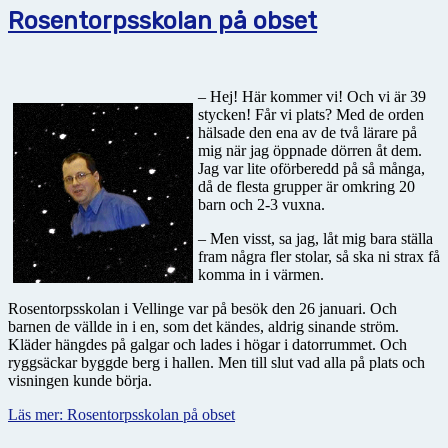
Rosentorpsskolan på obset
– Hej! Här kommer vi! Och vi är 39
stycken! Får vi plats? Med de orden
hälsade den ena av de två lärare på
mig när jag öppnade dörren åt dem.
Jag var lite oförberedd på så många,
då de flesta grupper är omkring 20
barn och 2-3 vuxna.
– Men visst, sa jag, låt mig bara ställa
fram några fler stolar, så ska ni strax få
komma in i värmen.
Rosentorpsskolan i Vellinge var på besök den 26 januari. Och
barnen de vällde in i en, som det kändes, aldrig sinande ström.
Kläder hängdes på galgar och lades i högar i datorrummet. Och
ryggsäckar byggde berg i hallen. Men till slut vad alla på plats och
visningen kunde börja.
Läs mer: Rosentorpsskolan på obset