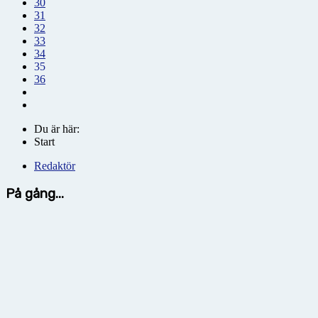
30
31
32
33
34
35
36
Du är här:
Start
Redaktör
På gång...