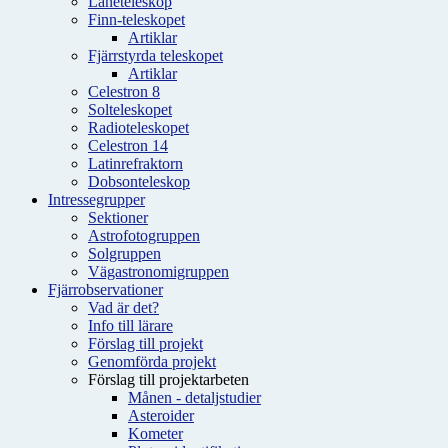
Låneteleskop
Finn-teleskopet
Artiklar
Fjärrstyrda teleskopet
Artiklar
Celestron 8
Solteleskopet
Radioteleskopet
Celestron 14
Latinrefraktorn
Dobsonteleskop
Intressegrupper
Sektioner
Astrofotogruppen
Solgruppen
Vägastronomigruppen
Fjärrobservationer
Vad är det?
Info till lärare
Förslag till projekt
Genomförda projekt
Förslag till projektarbeten
Månen - detaljstudier
Asteroider
Kometer