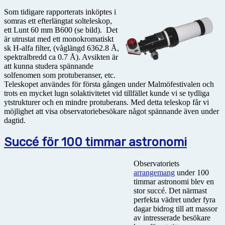
Som tidigare rapporterats inköptes i
somras ett efterlängtat solteleskop,
ett Lunt 60 mm B600 (se bild). Det
är utrustat med ett monokromatiskt
sk H-alfa filter, (våglängd 6362.8 Å,
spektralbredd ca 0.7 Å). Avsikten är
att kunna studera spännande
solfenomen som protuberanser, etc.
Teleskopet användes för första gången under Malmöfestivalen och
trots en mycket lugn solaktivitetet vid tillfället kunde vi se tydliga
ytstrukturer och en mindre protuberans. Med detta teleskop får vi
möjlighet att visa observatoriebesökare något spännande även under
dagtid.
Succé för 100 timmar astronomi
Observatoriets
arrangemang
under 100
timmar astronomi blev en
stor succé. Det närmast
perfekta vädret under fyra
dagar bidrog till att massor
av intresserade besökare