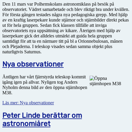
Den 11 mars var Polhemskolans astronomiklass på besök på
observatoriet. Vädret samarbetade och blev riktigt bra under kvällen.
För första gången testades några nya pedagogiska grepp. Med hjälp
av en kraftig laserpekare kunde stjärnor och stjärnbilder direkt pekas
ut för hela gruppen. Sedan fick klassen tillfälle att inviga
observatoriets nya uppsättning av kikare. Återigen med hjälp av
laserpekare gick det alldeles utmärkt att guida hela gruppen
samtidigt för att ta en närmare titt på bl a Orionnebulosan, månen
och Plejaderna. I teleskop visades sedan samma objekt plus
naturligtvis Saturnus.
Nya observationer
Äntligen har vårt fjärrstyrda teleskop kommit
igång igen på allvar. Nyligen tog Anders
Nyholm denna bild av den öppna stjärnhopen
M38.
Läs mer: Nya observationer
Peter Linde berättar om
astronomiåret