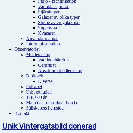
Pluto - identifikation
Variabla stjärnor
Stjärnhopar
Galaxer av olika typer
Studie av en galaxhop
Supernovor
Kvasarer
Användarmanual
Intern information
Observatoriet
Medlemskap
Vad innebär det?
Certifikat
Ansök om medlemskap
Bibliotek
Diverse
Pulsariet
Utbyggnaden
TBO 40 år
Malmöastronomins historia
Sällskapets hemsida
Kontakt
Unik Vintergatsbild donerad