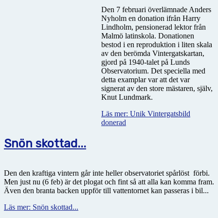
Den 7 februari överlämnade Anders
Nyholm en donation ifrån Harry
Lindholm, pensionerad lektor från
Malmö latinskola. Donationen
bestod i en reproduktion i liten skala
av den berömda Vintergatskartan,
gjord på 1940-talet på Lunds
Observatorium. Det speciella med
detta examplar var att det var
signerat av den store mästaren, själv,
Knut Lundmark.
Läs mer: Unik Vintergatsbild
donerad
Snön skottad...
Den den kraftiga vintern går inte heller observatoriet spårlöst
förbi.
Men just nu (6 feb) är det plogat och fint så att alla kan komma fram.
Även den branta backen uppför till vattentornet kan passeras i bil...
Läs mer: Snön skottad...