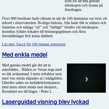
kom för att titta genom
teleskopen och lyssna på
föredragen.
Över 900 besökare hade räknats in när de 100 timmarna var över, ett
rekord i observatoriets 36-åriga historia. Alla hade fått se månen och
Saturnus och många "oj!" och "häftigt!" hördes vid teleskopen.
Inomhus fylldes lokalen till bristningsgränsen och flera
föreställningar fick köras dubbelt.
Läs mer: Succé för 100 timmar astronomi
Med enkla medel
Med ganska medel går det att ta
astrobilder... Bilden av Venus togs med
en lätt avdammad 3 tums refraktor som
med viss möda släpades ut i trädgården.
Därefter sattes en mobiltelefonkamera
med ännu större möda mot okularet..
Resultatet ses till höger. / Peter L
Laserguidad visning blev lyckad