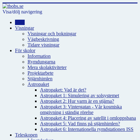
Visa/dölj navigering
Hem
Visningar
Visningar och bokningar
Vägbeskrivning
Tidare visningar
För skolor
Information
Rymdungarna
Mera skolaktiviteter
Projektarbete
Stjärnhimlen
Astropaket
Astropaket: Vad är det?
Astropaket 1: Simulering av solsystemet
Astropaket 2: Hur varm är en stjärna?
Astropaket 3: Vintergatan - Vår kosmiska
omgivning i ständig rörelse
Astropaket 4: Placering av satellit i omloppsbana
Astropaket 5: Vad finns på stjärnhimlen?
Astropaket 6: Internationella rymdstationen ISS
Teleskopen