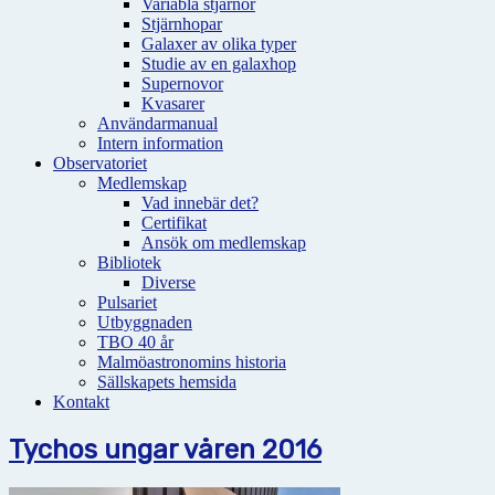
Variabla stjärnor
Stjärnhopar
Galaxer av olika typer
Studie av en galaxhop
Supernovor
Kvasarer
Användarmanual
Intern information
Observatoriet
Medlemskap
Vad innebär det?
Certifikat
Ansök om medlemskap
Bibliotek
Diverse
Pulsariet
Utbyggnaden
TBO 40 år
Malmöastronomins historia
Sällskapets hemsida
Kontakt
Tychos ungar våren 2016