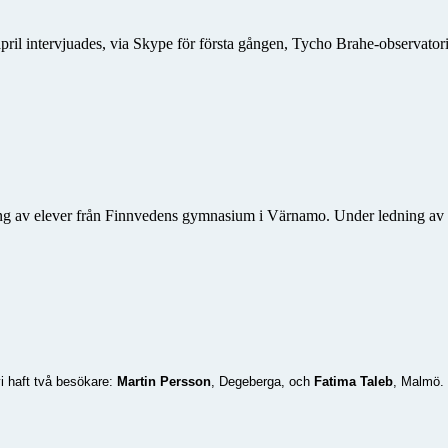
ril intervjuades, via Skype för första gången, Tycho Brahe-observator
ång av elever från Finnvedens gymnasium i Värnamo. Under ledning av f
vi haft två besökare:
Martin Persson
, Degeberga, och
Fatima Taleb
, Malmö.