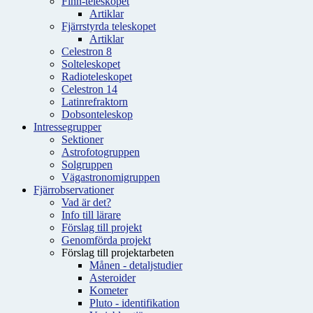
Finn-teleskopet
Artiklar
Fjärrstyrda teleskopet
Artiklar
Celestron 8
Solteleskopet
Radioteleskopet
Celestron 14
Latinrefraktorn
Dobsonteleskop
Intressegrupper
Sektioner
Astrofotogruppen
Solgruppen
Vägastronomigruppen
Fjärrobservationer
Vad är det?
Info till lärare
Förslag till projekt
Genomförda projekt
Förslag till projektarbeten
Månen - detaljstudier
Asteroider
Kometer
Pluto - identifikation