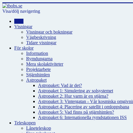
Visa/dölj navigering
Hem
Visningar
Visningar och bokningar
Vägbeskrivning
Tidare visningar
För skolor
Information
Rymdungarna
Mera skolaktiviteter
Projektarbete
Stjärnhimlen
Astropaket
Astropaket: Vad är det?
Astropaket 1: Simulering av solsystemet
Astropaket 2: Hur varm är en stjärna?
Astropaket 3: Vintergatan - Vår kosmiska omgivnin
Astropaket 4: Placering av satellit i omloppsbana
Astropaket 5: Vad finns på stjärnhimlen?
Astropaket 6: Internationella rymdstationen ISS
Teleskopen
Låneteleskop