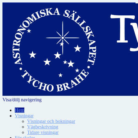
Visa/dölj navigering
Hem
Visningar
Visningar och bokningar
Vägbeskrivning
Tidare visningar
För skolor