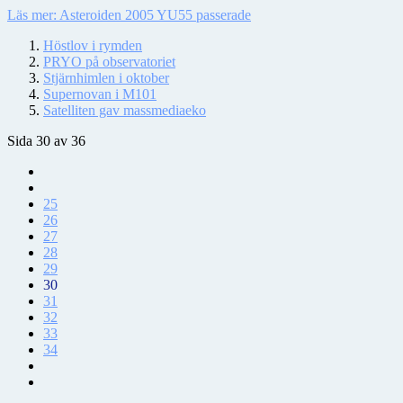
Läs mer: Asteroiden 2005 YU55 passerade
Höstlov i rymden
PRYO på observatoriet
Stjärnhimlen i oktober
Supernovan i M101
Satelliten gav massmediaeko
Sida 30 av 36
25
26
27
28
29
30
31
32
33
34