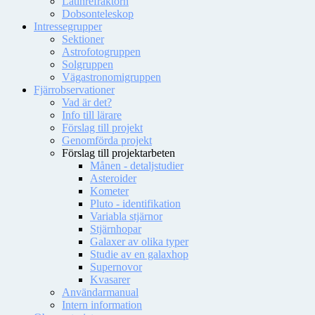
Latinrefraktorn
Dobsonteleskop
Intressegrupper
Sektioner
Astrofotogruppen
Solgruppen
Vägastronomigruppen
Fjärrobservationer
Vad är det?
Info till lärare
Förslag till projekt
Genomförda projekt
Förslag till projektarbeten
Månen - detaljstudier
Asteroider
Kometer
Pluto - identifikation
Variabla stjärnor
Stjärnhopar
Galaxer av olika typer
Studie av en galaxhop
Supernovor
Kvasarer
Användarmanual
Intern information