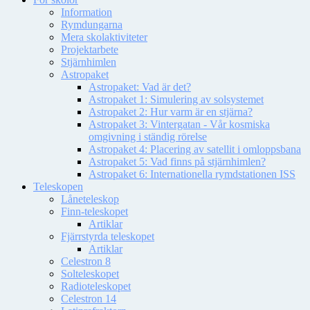
Information
Rymdungarna
Mera skolaktiviteter
Projektarbete
Stjärnhimlen
Astropaket
Astropaket: Vad är det?
Astropaket 1: Simulering av solsystemet
Astropaket 2: Hur varm är en stjärna?
Astropaket 3: Vintergatan - Vår kosmiska
omgivning i ständig rörelse
Astropaket 4: Placering av satellit i omloppsbana
Astropaket 5: Vad finns på stjärnhimlen?
Astropaket 6: Internationella rymdstationen ISS
Teleskopen
Låneteleskop
Finn-teleskopet
Artiklar
Fjärrstyrda teleskopet
Artiklar
Celestron 8
Solteleskopet
Radioteleskopet
Celestron 14