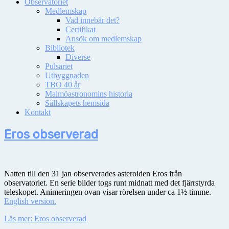
Observatoriet
Medlemskap
Vad innebär det?
Certifikat
Ansök om medlemskap
Bibliotek
Diverse
Pulsariet
Utbyggnaden
TBO 40 år
Malmöastronomins historia
Sällskapets hemsida
Kontakt
Eros observerad
Natten till den 31 jan observerades asteroiden Eros från
observatoriet. En serie bilder togs runt midnatt med det fjärrstyrda
teleskopet. Animeringen ovan visar rörelsen under ca 1½ timme.
English version.
Läs mer: Eros observerad