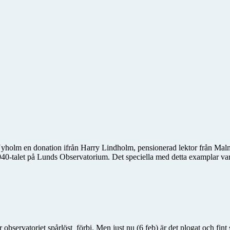
holm en donation ifrån Harry Lindholm, pensionerad lektor från Malmö 
40-talet på Lunds Observatorium. Det speciella med detta examplar var 
r observatoriet spårlöst
förbi. Men just nu (6 feb) är det plogat och fin