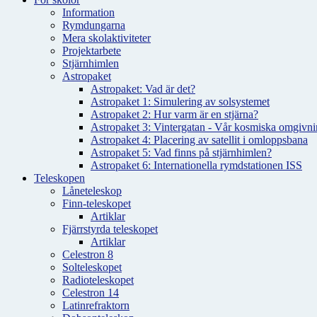
Information
Rymdungarna
Mera skolaktiviteter
Projektarbete
Stjärnhimlen
Astropaket
Astropaket: Vad är det?
Astropaket 1: Simulering av solsystemet
Astropaket 2: Hur varm är en stjärna?
Astropaket 3: Vintergatan - Vår kosmiska omgivnin
Astropaket 4: Placering av satellit i omloppsbana
Astropaket 5: Vad finns på stjärnhimlen?
Astropaket 6: Internationella rymdstationen ISS
Teleskopen
Låneteleskop
Finn-teleskopet
Artiklar
Fjärrstyrda teleskopet
Artiklar
Celestron 8
Solteleskopet
Radioteleskopet
Celestron 14
Latinrefraktorn