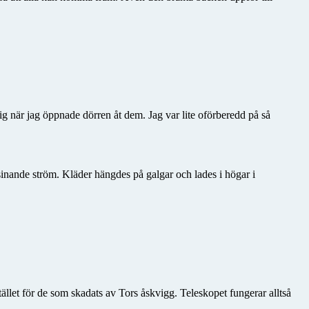
g när jag öppnade dörren åt dem. Jag var lite oförberedd på så
sinande ström. Kläder hängdes på galgar och lades i högar i
tället för de som skadats av Tors åskvigg. Teleskopet fungerar alltså