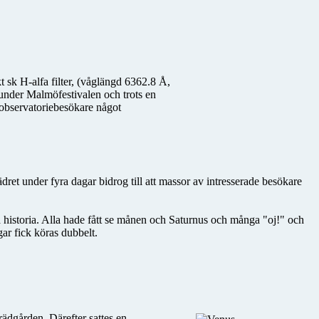
t sk H-alfa filter, (våglängd 6362.8 Å,
 under Malmöfestivalen och trots en
a observatoriebesökare något
ret under fyra dagar bidrog till att massor av intresserade besökare
a historia. Alla hade fått se månen och Saturnus och många "oj!" och
gar fick köras dubbelt.
rädgården. Därefter sattes en