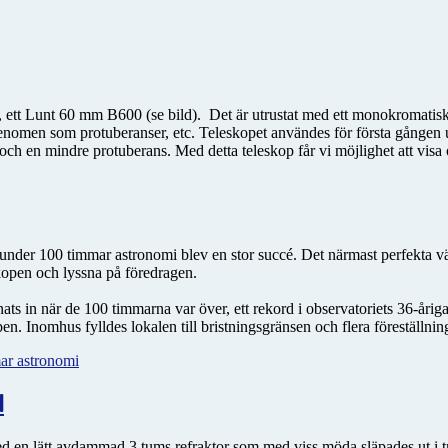
op, ett Lunt 60 mm B600 (se bild). Det är utrustat med ett monokromatisk
fenomen som protuberanser, etc. Teleskopet användes för första gången
rer och en mindre protuberans. Med detta teleskop får vi möjlighet att vis
under 100 timmar astronomi blev en stor succé. Det närmast perfekta väd
skopen och lyssna på föredragen.
ts in när de 100 timmarna var över, ett rekord i observatoriets 36-årig
pen. Inomhus fylldes lokalen till bristningsgränsen och flera föreställnin
ar astronomi
l
ed en lätt avdammad 3 tums refraktor som med viss möda släpades ut i t