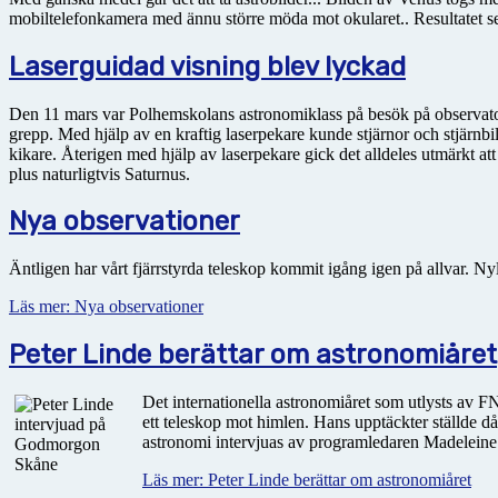
mobiltelefonkamera med ännu större möda mot okularet.. Resultatet ses 
Laserguidad visning blev lyckad
Den 11 mars var Polhemskolans astronomiklass på besök på observatori
grepp. Med hjälp av en kraftig laserpekare kunde stjärnor och stjärnbil
kikare. Återigen med hjälp av laserpekare gick det alldeles utmärkt at
plus naturligtvis Saturnus.
Nya observationer
Äntligen har vårt fjärrstyrda teleskop kommit igång igen på allvar.
Läs mer: Nya observationer
Peter Linde berättar om astronomiåret
Det internationella astronomiåret som utlysts av FN
ett teleskop mot himlen. Hans upptäckter ställde d
astronomi intervjuas av programledaren Madeleine F
Läs mer: Peter Linde berättar om astronomiåret