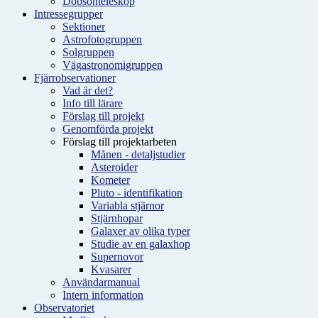
Dobsonteleskop
Intressegrupper
Sektioner
Astrofotogruppen
Solgruppen
Vägastronomigruppen
Fjärrobservationer
Vad är det?
Info till lärare
Förslag till projekt
Genomförda projekt
Förslag till projektarbeten
Månen - detaljstudier
Asteroider
Kometer
Pluto - identifikation
Variabla stjärnor
Stjärnhopar
Galaxer av olika typer
Studie av en galaxhop
Supernovor
Kvasarer
Användarmanual
Intern information
Observatoriet