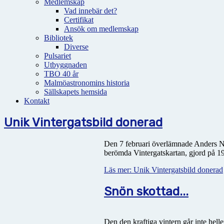
Medlemskap
Vad innebär det?
Certifikat
Ansök om medlemskap
Bibliotek
Diverse
Pulsariet
Utbyggnaden
TBO 40 år
Malmöastronomins historia
Sällskapets hemsida
Kontakt
Unik Vintergatsbild donerad
Den 7 februari överlämnade Anders Ny
berömda Vintergatskartan, gjord på 19
Läs mer: Unik Vintergatsbild donerad
Snön skottad...
Den den kraftiga vintern går inte helle