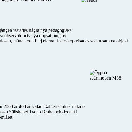
 gången testades några nya pedagogiska
iga observatoriets nya uppsättning av
nebulosan, månen och Plejaderna. I teleskop visades sedan samma objekt
r 2009 är 400 år sedan Galileo Galilei riktade
miska Sällskapet Tycho Brahe och docent i
omiåret.