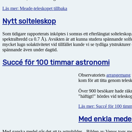
Läs mer: Meade-teleskopet tillbaka
Nytt solteleskop
Som tidigare rapporterats inköptes i somras ett efterlängtat soltelesk
spektralbredd ca 0.7 Å). Avsikten är att kunna studera spännande sol
mycket lugn solaktivitetet vid tillfället kunde vi se tydliga ytstruktu
spännande även under dagtid.
Succé för 100 timmar astronomi
Observatoriets
arrangemang
kom för att titta genom tele
Över 900 besökare hade räkna
"häftigt!" hördes vid telesko
Läs mer: Succé för 100 timm
Med enkla mede
Med ganska medel går det att ta astrobilder... Bilden av Venus togs m