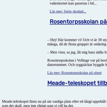
vattentornet kan passeras i bil...
Läs mer: Snön skottad...
Rosentorpsskolan på
– Hej! Här kommer vi! Och vi är 39 styc
många, då de flesta grupper är omkring
– Men visst, sa jag, låt mig bara ställa 
Rosentorpsskolan i Vellinge var på besö
datorrummet. Och ryggsäckar byggde berg
Läs mer: Rosentorpsskolan på obset
Meade-teleskopet till
Meade-teleskopet finns nu på sin vanliga plats efter ett långt uppehåll
som det skall, men inte riktigt som vi vill ha det.