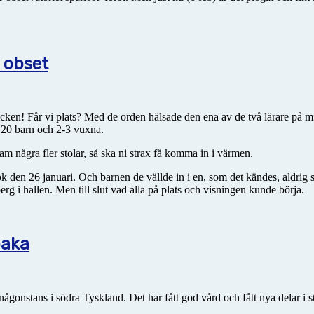
 obset
ken! Får vi plats? Med de orden hälsade den ena av de två lärare på mi
 20 barn och 2-3 vuxna.
fram några fler stolar, så ska ni strax få komma in i värmen.
k den 26 januari. Och barnen de vällde in i en, som det kändes, aldrig 
 i hallen. Men till slut vad alla på plats och visningen kunde börja.
baka
 någonstans i södra Tyskland. Det har fått god vård och fått nya delar i s