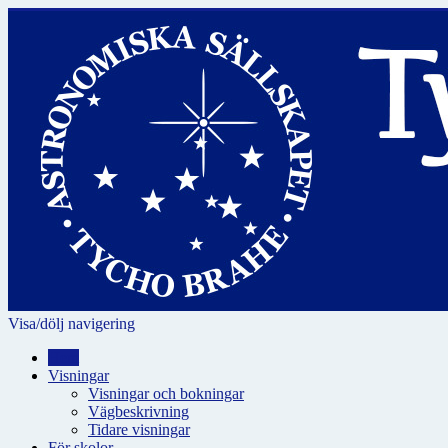
Visa/dölj navigering
Hem
Visningar
Visningar och bokningar
Vägbeskrivning
Tidare visningar
För skolor