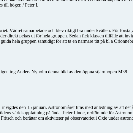
till höger. / Peter L
et. Vädret samarbetade och blev riktigt bra under kvällen. För första
der direkt pekas ut för hela gruppen. Sedan fick klassen tillfälle att inv
t guida hela gruppen samtidigt för att ta en närmare titt på bl a Orion
 Nyligen tog Anders Nyholm denna bild av den öppna stjärnhopen M38.
 invigdes den 15 januari. Astronomiåret firas med anledning av att det å
åtidens världsuppfattning på ända. Peter Linde, ordförande för Astrono
ritsch och berättar om aktiviteter på observatoriet i Oxie under astron