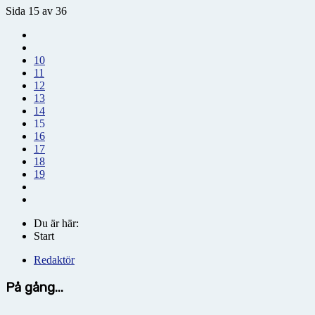
Sida 15 av 36
10
11
12
13
14
15
16
17
18
19
Du är här:
Start
Redaktör
På gång...