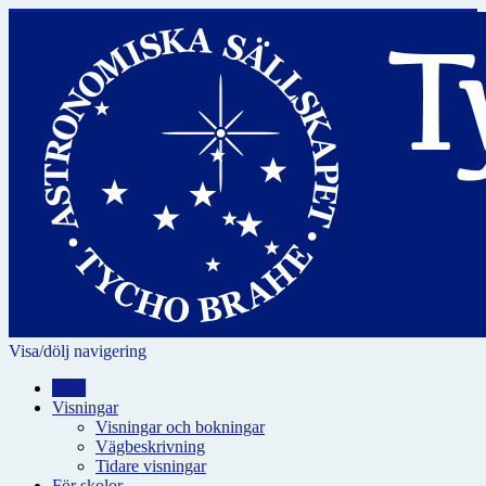
Visa/dölj navigering
Hem
Visningar
Visningar och bokningar
Vägbeskrivning
Tidare visningar
För skolor