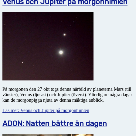
Venus och Jupiter på morgonhimlen
På morgonen den 27 okt togs denna närbild av planeterna Mars (till
vänster), Venus (ljusast) och Jupiter (överst). Ytterligare några dagar
kan de morgonpigga njuta av denna mäktiga anblick.
Läs mer: Venus och Jupiter på morgonhimlen
ADON: Natten bättre än dagen