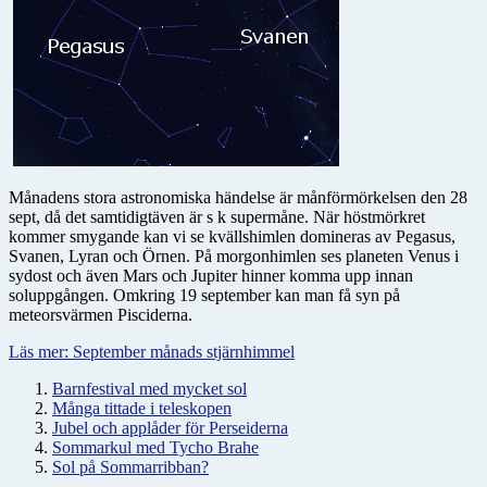
Månadens stora astronomiska händelse är månförmörkelsen den 28
sept, då det samtidigtäven är s k supermåne. När höstmörkret
kommer smygande kan vi se kvällshimlen domineras av Pegasus,
Svanen, Lyran och Örnen. På morgonhimlen ses planeten Venus i
sydost och även Mars och Jupiter hinner komma upp innan
soluppgången. Omkring 19 september kan man få syn på
meteorsvärmen Pisciderna.
Läs mer: September månads stjärnhimmel
Barnfestival med mycket sol
Många tittade i teleskopen
Jubel och applåder för Perseiderna
Sommarkul med Tycho Brahe
Sol på Sommarribban?