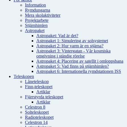
Information
Rymdungarna
Mera skolaktiviteter
Projektarbete
Stjärnhimlen
Astropaket
Astropaket: Vad är det?
Astropaket 1: Simulering av solsystemet
Astropaket 2: Hur varm är en stjärna?
Astropaket 3: Vintergatan - Vår kosmiska
omgivning i ständig rörelse
Astropaket 4: Placering av satellit i omloppsbana
Astropaket 5: Vad finns på stjärnhimlen?
Astropaket 6: Internationella rymdstationen ISS
Teleskopen
Låneteleskop
Finn-teleskopet
Artiklar
Fjärrstyrda teleskopet
Artiklar
Celestron 8
Solteleskopet
Radioteleskopet
Celestron 14