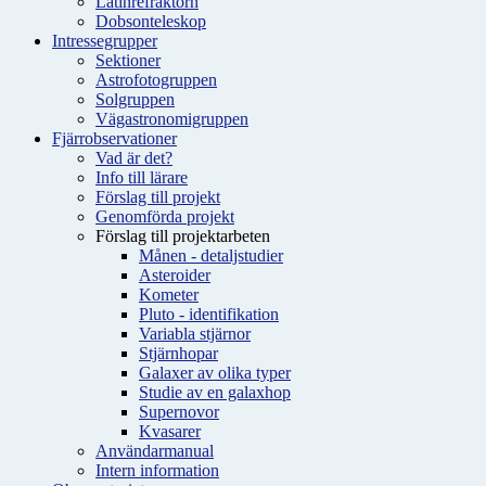
Latinrefraktorn
Dobsonteleskop
Intressegrupper
Sektioner
Astrofotogruppen
Solgruppen
Vägastronomigruppen
Fjärrobservationer
Vad är det?
Info till lärare
Förslag till projekt
Genomförda projekt
Förslag till projektarbeten
Månen - detaljstudier
Asteroider
Kometer
Pluto - identifikation
Variabla stjärnor
Stjärnhopar
Galaxer av olika typer
Studie av en galaxhop
Supernovor
Kvasarer
Användarmanual
Intern information