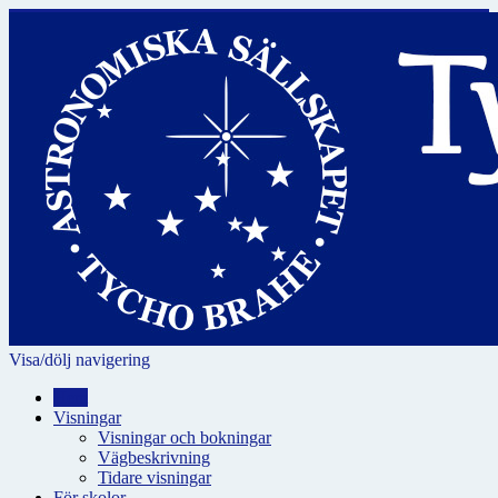
Visa/dölj navigering
Hem
Visningar
Visningar och bokningar
Vägbeskrivning
Tidare visningar
För skolor