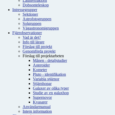
Latinrefraktorn
Dobsonteleskop
Intressegrupper
Sektioner
Astrofotogruppen
Solgruppen
Vägastronomigruppen
Fjärrobservationer
Vad är det?
Info till lärare
Förslag till projekt
Genomförda projekt
Förslag till projektarbeten
Månen - detaljstudier
Asteroider
Kometer
Pluto - identifikation
Variabla stjärnor
Stjärnhopar
Galaxer av olika typer
Studie av en galaxhop
Supernovor
Kvasarer
Användarmanual
Intern information