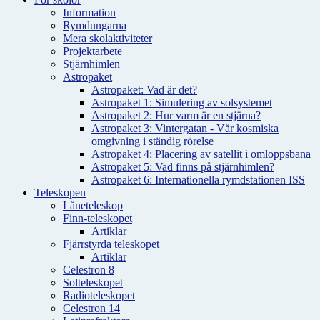
Information
Rymdungarna
Mera skolaktiviteter
Projektarbete
Stjärnhimlen
Astropaket
Astropaket: Vad är det?
Astropaket 1: Simulering av solsystemet
Astropaket 2: Hur varm är en stjärna?
Astropaket 3: Vintergatan - Vår kosmiska
omgivning i ständig rörelse
Astropaket 4: Placering av satellit i omloppsbana
Astropaket 5: Vad finns på stjärnhimlen?
Astropaket 6: Internationella rymdstationen ISS
Teleskopen
Låneteleskop
Finn-teleskopet
Artiklar
Fjärrstyrda teleskopet
Artiklar
Celestron 8
Solteleskopet
Radioteleskopet
Celestron 14