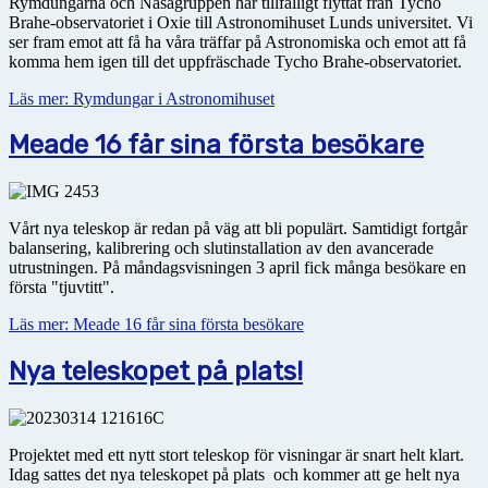
Rymdungarna och Nasagruppen har tillfälligt flyttat från Tycho
Brahe-observatoriet i Oxie till Astronomihuset Lunds universitet. Vi
ser fram emot att få ha våra träffar på Astronomiska och emot att få
komma hem igen till det uppfräschade Tycho Brahe-observatoriet.
Läs mer: Rymdungar i Astronomihuset
Meade 16 får sina första besökare
Vårt nya teleskop är redan på väg att bli populärt. Samtidigt fortgår
balansering, kalibrering och slutinstallation av den avancerade
utrustningen. På måndagsvisningen 3 april fick många besökare en
första "tjuvtitt".
Läs mer: Meade 16 får sina första besökare
Nya teleskopet på plats!
Projektet med ett nytt stort teleskop för visningar är snart helt klart.
Idag sattes det nya teleskopet på plats och kommer att ge helt nya