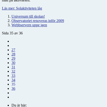
mått på aktiviteten.
Läs mer: Solaktiviteten låg
Universum till skolan!
Observatoriet renoveras inför 2009
Webbservern uppe igen
Sida 35 av 36
27
28
29
30
31
32
33
34
35
36
Du är här: