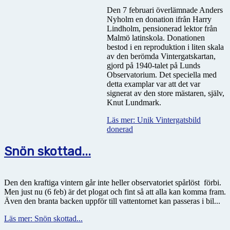
Den 7 februari överlämnade Anders
Nyholm en donation ifrån Harry
Lindholm, pensionerad lektor från
Malmö latinskola. Donationen
bestod i en reproduktion i liten skala
av den berömda Vintergatskartan,
gjord på 1940-talet på Lunds
Observatorium. Det speciella med
detta examplar var att det var
signerat av den store mästaren, själv,
Knut Lundmark.
Läs mer: Unik Vintergatsbild
donerad
Snön skottad...
Den den kraftiga vintern går inte heller observatoriet spårlöst
förbi.
Men just nu (6 feb) är det plogat och fint så att alla kan komma fram.
Även den branta backen uppför till vattentornet kan passeras i bil...
Läs mer: Snön skottad...