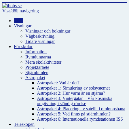
Visa/dölj navigering
Hem
Visningar
Visningar och bokningar
Vägbeskrivning
Tidare visningar
För skolor
Information
Rymdungarna
Mera skolaktiviteter
Projektarbete
Stjärnhimlen
Astropaket
Astropaket: Vad är det?
Astropaket 1: Simulering av solsystemet
Astropaket 2: Hur varm är en stjärna?
Astropaket 3: Vintergatan - Vår kosmiska
omgivning i ständig rörelse
Astropaket 4: Placering av satellit i omloppsbana
Astropaket 5: Vad finns på stjärnhimlen?
Astropaket 6: Internationella rymdstationen ISS
Teleskopen