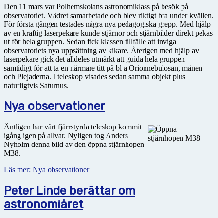
Den 11 mars var Polhemskolans astronomiklass på besök på
observatoriet. Vädret samarbetade och blev riktigt bra under kvällen.
För första gången testades några nya pedagogiska grepp. Med hjälp
av en kraftig laserpekare kunde stjärnor och stjärnbilder direkt pekas
ut för hela gruppen. Sedan fick klassen tillfälle att inviga
observatoriets nya uppsättning av kikare. Återigen med hjälp av
laserpekare gick det alldeles utmärkt att guida hela gruppen
samtidigt för att ta en närmare titt på bl a Orionnebulosan, månen
och Plejaderna. I teleskop visades sedan samma objekt plus
naturligtvis Saturnus.
Nya observationer
Äntligen har vårt fjärrstyrda teleskop kommit
igång igen på allvar. Nyligen tog Anders
Nyholm denna bild av den öppna stjärnhopen
M38.
Läs mer: Nya observationer
Peter Linde berättar om
astronomiåret