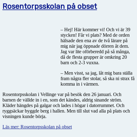
Rosentorpsskolan på obset
– Hej! Här kommer vi! Och vi är 39
stycken! Får vi plats? Med de orden
hälsade den ena av de två lärare på
mig när jag öppnade dörren åt dem.
Jag var lite oförberedd på så många,
då de flesta grupper är omkring 20
barn och 2-3 vuxna.
– Men visst, sa jag, låt mig bara ställa
fram några fler stolar, så ska ni strax få
komma in i värmen.
Rosentorpsskolan i Vellinge var på besök den 26 januari. Och
barnen de vällde in i en, som det kändes, aldrig sinande ström.
Kläder hängdes på galgar och lades i högar i datorrummet. Och
ryggsäckar byggde berg i hallen. Men till slut vad alla på plats och
visningen kunde börja.
Läs mer: Rosentorpsskolan på obset