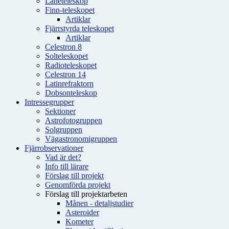
Låneteleskop
Finn-teleskopet
Artiklar
Fjärrstyrda teleskopet
Artiklar
Celestron 8
Solteleskopet
Radioteleskopet
Celestron 14
Latinrefraktorn
Dobsonteleskop
Intressegrupper
Sektioner
Astrofotogruppen
Solgruppen
Vägastronomigruppen
Fjärrobservationer
Vad är det?
Info till lärare
Förslag till projekt
Genomförda projekt
Förslag till projektarbeten
Månen - detaljstudier
Asteroider
Kometer