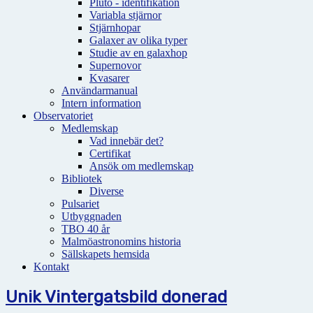
Pluto - identifikation
Variabla stjärnor
Stjärnhopar
Galaxer av olika typer
Studie av en galaxhop
Supernovor
Kvasarer
Användarmanual
Intern information
Observatoriet
Medlemskap
Vad innebär det?
Certifikat
Ansök om medlemskap
Bibliotek
Diverse
Pulsariet
Utbyggnaden
TBO 40 år
Malmöastronomins historia
Sällskapets hemsida
Kontakt
Unik Vintergatsbild donerad