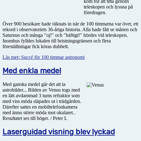
kom för att titta genom
teleskopen och lyssna på
föredragen.
Över 900 besökare hade räknats in när de 100 timmarna var över, ett
rekord i observatoriets 36-åriga historia. Alla hade fått se månen och
Saturnus och många "oj!" och "häftigt!" hördes vid teleskopen.
Inomhus fylldes lokalen till bristningsgränsen och flera
föreställningar fick köras dubbelt.
Läs mer: Succé för 100 timmar astronomi
Med enkla medel
Med ganska medel går det att ta
astrobilder... Bilden av Venus togs med
en lätt avdammad 3 tums refraktor som
med viss möda släpades ut i trädgården.
Därefter sattes en mobiltelefonkamera
med ännu större möda mot okularet..
Resultatet ses till höger. / Peter L
Laserguidad visning blev lyckad