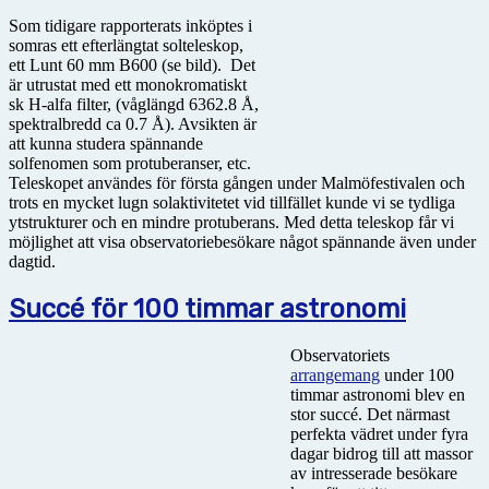
Som tidigare rapporterats inköptes i
somras ett efterlängtat solteleskop,
ett Lunt 60 mm B600 (se bild). Det
är utrustat med ett monokromatiskt
sk H-alfa filter, (våglängd 6362.8 Å,
spektralbredd ca 0.7 Å). Avsikten är
att kunna studera spännande
solfenomen som protuberanser, etc.
Teleskopet användes för första gången under Malmöfestivalen och
trots en mycket lugn solaktivitetet vid tillfället kunde vi se tydliga
ytstrukturer och en mindre protuberans. Med detta teleskop får vi
möjlighet att visa observatoriebesökare något spännande även under
dagtid.
Succé för 100 timmar astronomi
Observatoriets
arrangemang
under 100
timmar astronomi blev en
stor succé. Det närmast
perfekta vädret under fyra
dagar bidrog till att massor
av intresserade besökare