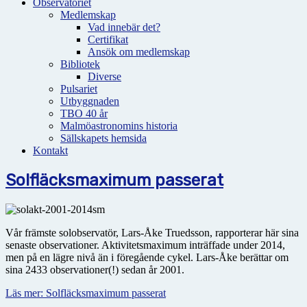
Observatoriet
Medlemskap
Vad innebär det?
Certifikat
Ansök om medlemskap
Bibliotek
Diverse
Pulsariet
Utbyggnaden
TBO 40 år
Malmöastronomins historia
Sällskapets hemsida
Kontakt
Solfläcksmaximum passerat
Vår främste solobservatör, Lars-Åke Truedsson, rapporterar här sina
senaste observationer. Aktivitetsmaximum inträffade under 2014,
men på en lägre nivå än i föregående cykel. Lars-Åke berättar om
sina 2433 observationer(!) sedan år 2001.
Läs mer: Solfläcksmaximum passerat