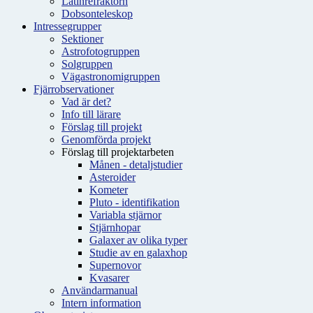
Latinrefraktorn
Dobsonteleskop
Intressegrupper
Sektioner
Astrofotogruppen
Solgruppen
Vägastronomigruppen
Fjärrobservationer
Vad är det?
Info till lärare
Förslag till projekt
Genomförda projekt
Förslag till projektarbeten
Månen - detaljstudier
Asteroider
Kometer
Pluto - identifikation
Variabla stjärnor
Stjärnhopar
Galaxer av olika typer
Studie av en galaxhop
Supernovor
Kvasarer
Användarmanual
Intern information