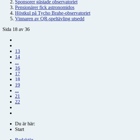
Sponsorer gästade observatoriet
Pensionärer fick astronomidos
Höstkul på Tycho Brahe-observatoriet
Vinnaren av QR-speltävling utsedd
Sida 18 av 36
13
14
...
16
17
18
19
...
21
22
Du är här:
Start
Redaktör