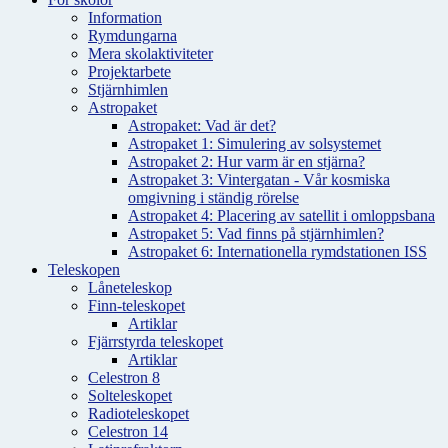
Information
Rymdungarna
Mera skolaktiviteter
Projektarbete
Stjärnhimlen
Astropaket
Astropaket: Vad är det?
Astropaket 1: Simulering av solsystemet
Astropaket 2: Hur varm är en stjärna?
Astropaket 3: Vintergatan - Vår kosmiska
omgivning i ständig rörelse
Astropaket 4: Placering av satellit i omloppsbana
Astropaket 5: Vad finns på stjärnhimlen?
Astropaket 6: Internationella rymdstationen ISS
Teleskopen
Låneteleskop
Finn-teleskopet
Artiklar
Fjärrstyrda teleskopet
Artiklar
Celestron 8
Solteleskopet
Radioteleskopet
Celestron 14