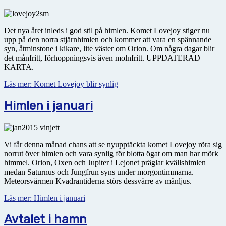
Det nya året inleds i god stil på himlen. Komet Lovejoy stiger nu
upp på den norra stjärnhimlen och kommer att vara en spännande
syn, åtminstone i kikare, lite väster om Orion. Om några dagar blir
det månfritt, förhoppningsvis även molnfritt. UPPDATERAD
KARTA.
Läs mer: Komet Lovejoy blir synlig
Himlen i januari
Vi får denna månad chans att se nyupptäckta komet Lovejoy röra sig
norrut över himlen och vara synlig för blotta ögat om man har mörk
himmel. Orion, Oxen och Jupiter i Lejonet präglar kvällshimlen
medan Saturnus och Jungfrun syns under morgontimmarna.
Meteorsvärmen Kvadrantiderna störs dessvärre av månljus.
Läs mer: Himlen i januari
Avtalet i hamn