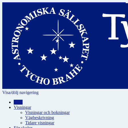
Visa/dölj navigering
Hem
Visningar
Visningar och bokningar
Vägbeskrivning
Tidare visningar
För skolor