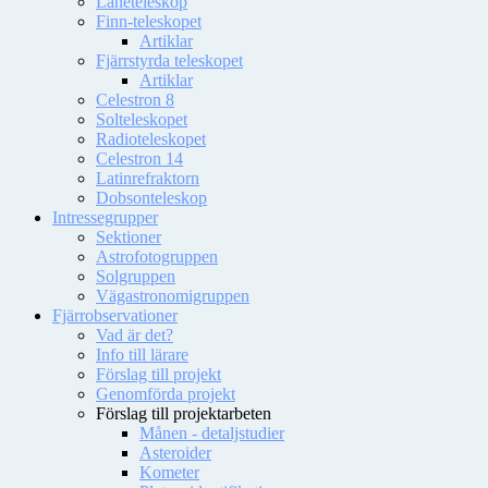
Låneteleskop
Finn-teleskopet
Artiklar
Fjärrstyrda teleskopet
Artiklar
Celestron 8
Solteleskopet
Radioteleskopet
Celestron 14
Latinrefraktorn
Dobsonteleskop
Intressegrupper
Sektioner
Astrofotogruppen
Solgruppen
Vägastronomigruppen
Fjärrobservationer
Vad är det?
Info till lärare
Förslag till projekt
Genomförda projekt
Förslag till projektarbeten
Månen - detaljstudier
Asteroider
Kometer