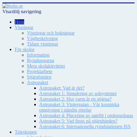
Visa/dölj navigering
Hem
Visningar
Visningar och bokningar
Vägbeskrivning
Tidare visningar
För skolor
Information
Rymdungarna
Mera skolaktiviteter
Projektarbete
Stjärnhimlen
Astropaket
Astropaket: Vad är det?
Astropaket 1: Simulering av solsystemet
Astropaket 2: Hur varm är en stjärna?
Astropaket 3: Vintergatan - Vår kosmiska
omgivning i ständig rörelse
Astropaket 4: Placering av satellit i omloppsbana
Astropaket 5: Vad finns på stjärnhimlen?
Astropaket 6: Internationella rymdstationen ISS
Teleskopen