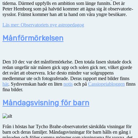
tiderna. Därmed uppfylls en ambition som länge funnits. Det är
Peter Hemborg som på halvtid kommer att ägna sig åt observatorie-
sysslor. Främst kommer han att ta hand om våra yngre besökare.
Läs mer: Observatoriets nye astropedagog
Månförmörkelsen
Den 10 dec var det månförmörkelse. Den totala fasen slutade dock
redan ungefär när månen gick upp och solen gick ner, vilket gjorde
det svårt att observera. Icke desto mindre var solgruppens
medlemmar ute och fotograferade. Deras rapport med bilder finns
här
. Sydsvenskan hade en liten
notis
och på
Cassiopeiabloggen
finns
fina bilder.
Måndagsvisning för barn
Från i höstas har Tycho Brahe-observatoriet särskilda visningar för
barn och deras familjer. Måndagsvisningar för barn hålls en gång i
månaden och följer samma mönster som visningarna för vuxna, det