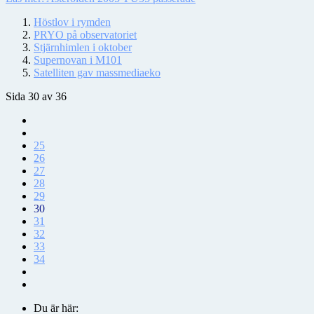
Höstlov i rymden
PRYO på observatoriet
Stjärnhimlen i oktober
Supernovan i M101
Satelliten gav massmediaeko
Sida 30 av 36
25
26
27
28
29
30
31
32
33
34
Du är här: