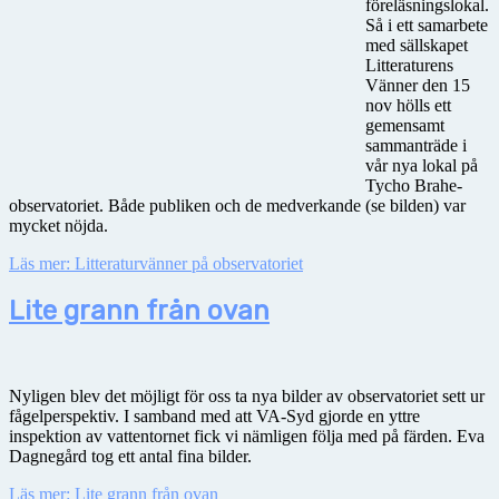
föreläsningslokal.
Så i ett samarbete
med sällskapet
Litteraturens
Vänner den 15
nov hölls ett
gemensamt
sammanträde i
vår nya lokal på
Tycho Brahe-
observatoriet. Både publiken och de medverkande (se bilden) var
mycket nöjda.
Läs mer: Litteraturvänner på observatoriet
Lite grann från ovan
Nyligen blev det möjligt för oss ta nya bilder av observatoriet sett ur
fågelperspektiv. I samband med att VA-Syd gjorde en yttre
inspektion av vattentornet fick vi nämligen följa med på färden. Eva
Dagnegård tog ett antal fina bilder.
Läs mer: Lite grann från ovan