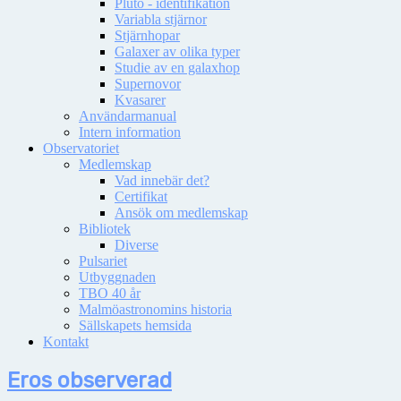
Pluto - identifikation
Variabla stjärnor
Stjärnhopar
Galaxer av olika typer
Studie av en galaxhop
Supernovor
Kvasarer
Användarmanual
Intern information
Observatoriet
Medlemskap
Vad innebär det?
Certifikat
Ansök om medlemskap
Bibliotek
Diverse
Pulsariet
Utbyggnaden
TBO 40 år
Malmöastronomins historia
Sällskapets hemsida
Kontakt
Eros observerad