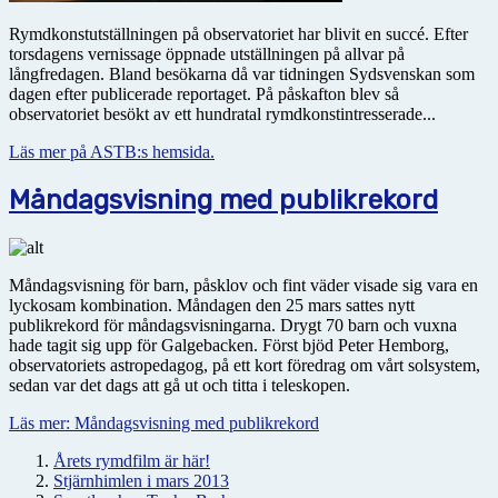
Rymdkonstutställningen på observatoriet har blivit en succé. Efter
torsdagens vernissage öppnade utställningen på allvar på
långfredagen. Bland besökarna då var tidningen Sydsvenskan som
dagen efter publicerade reportaget. På påskafton blev så
observatoriet besökt av ett hundratal rymdkonstintresserade...
Läs mer på ASTB:s hemsida.
Måndagsvisning med publikrekord
Måndagsvisning för barn, påsklov och fint väder visade sig vara en
lyckosam kombination. Måndagen den 25 mars sattes nytt
publikrekord för måndagsvisningarna. Drygt 70 barn och vuxna
hade tagit sig upp för Galgebacken. Först bjöd Peter Hemborg,
observatoriets astropedagog, på ett kort föredrag om vårt solsystem,
sedan var det dags att gå ut och titta i teleskopen.
Läs mer: Måndagsvisning med publikrekord
Årets rymdfilm är här!
Stjärnhimlen i mars 2013