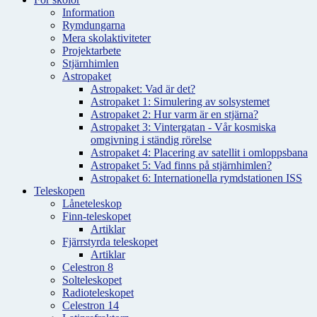
Information
Rymdungarna
Mera skolaktiviteter
Projektarbete
Stjärnhimlen
Astropaket
Astropaket: Vad är det?
Astropaket 1: Simulering av solsystemet
Astropaket 2: Hur varm är en stjärna?
Astropaket 3: Vintergatan - Vår kosmiska
omgivning i ständig rörelse
Astropaket 4: Placering av satellit i omloppsbana
Astropaket 5: Vad finns på stjärnhimlen?
Astropaket 6: Internationella rymdstationen ISS
Teleskopen
Låneteleskop
Finn-teleskopet
Artiklar
Fjärrstyrda teleskopet
Artiklar
Celestron 8
Solteleskopet
Radioteleskopet
Celestron 14