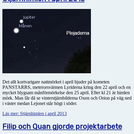
Det allt kortvarigare nattmörket i april bjuder på kometen
PANSTARRS, meterorsvärmen Lyriderna kring den 22 april och en
mycket blygsam månförmörkelse den 25 april. Efter kl 21 är himlen
mörk. Man får då se vinterstjärnbilderna Oxen och Orion på väg ned
i väster medan Lejonet står högt i söder.
Läs mer: Stjärnhimlen i april 2013
Filip och Quan gjorde projektarbete