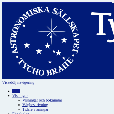
Visa/dölj navigering
Hem
Visningar
Visningar och bokningar
Vägbeskrivning
Tidare visningar
För skolor