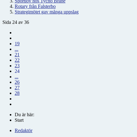
Sportlov hos Tycho Brahe
Rotary från Falsterbo
Strategimötet gav många uppslag
Sida 24 av 36
19
...
21
22
23
24
...
26
27
28
Du är här:
Start
Redaktör