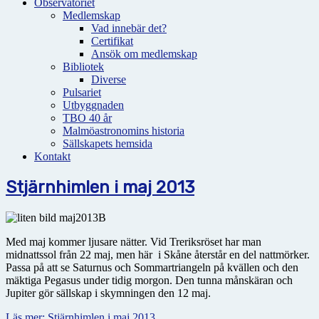
Observatoriet
Medlemskap
Vad innebär det?
Certifikat
Ansök om medlemskap
Bibliotek
Diverse
Pulsariet
Utbyggnaden
TBO 40 år
Malmöastronomins historia
Sällskapets hemsida
Kontakt
Stjärnhimlen i maj 2013
Med maj kommer ljusare nätter. Vid Treriksröset har man
midnattssol från 22 maj, men här i Skåne återstår en del nattmörker.
Passa på att se Saturnus och Sommartriangeln på kvällen och den
mäktiga Pegasus under tidig morgon. Den tunna månskäran och
Jupiter gör sällskap i skymningen den 12 maj.
Läs mer: Stjärnhimlen i maj 2013