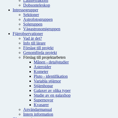
Latinrefraktorn
Dobsonteleskop
Intressegrupper
Sektioner
Astrofotogruppen
Solgruppen
Vägastronomigruppen
Fjärrobservationer
Vad är det?
Info till lärare
Förslag till projekt
Genomförda projekt
Förslag till projektarbeten
Månen - detaljstudier
Asteroider
Kometer
Pluto - identifikation
Variabla stjärnor
Stjärnhopar
Galaxer av olika typer
Studie av en galaxhop
Supernovor
Kvasarer
Användarmanual
Intern information