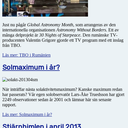
Just nu pågår
Global Astronomy Month
, som arrangeras av den
internationella organisationen
Astronomy Without Borders
. Ett av
många delprojekt är
30 Nights of Starpeace
. Den rumänske TV-
producenten Valentin Grigore gjorde ett TV program med ett inslag
från TBO.
Läs mer: TBO i Rumänien
Solmaximum i år?
När inträffar nästa solaktivitetsmaximum? Kanske maximum redan
har passerats? Vår egen solobservatör Lars-Åke Truedsson har gjort
2249 observationer sedan år 2001 och lämnar här sin senaste
rapport.
Läs mer: Solmaximum i år?
Stjärnhimlen i april 2013