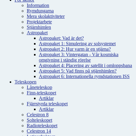
Information
Rymdungarna
Mera skolaktiviteter
Projektarbete
Stjärnhimlen
Astropaket
Astropaket: Vad är det?
Astropaket 1: Simulering av solsystemet
Astropaket 2: Hur varm är en stjärna?
Astropaket 3: Vintergatan - Vår kosmiska
omgivning i ständig rörelse
Astropaket 4: Placering av satellit i omloppsbana
Astropaket 5: Vad finns på stjärnhimlen?
Astropaket 6: Internationella rymdstationen ISS
Teleskopen
Låneteleskop
Finn-teleskopet
Artiklar
Fjärrstyrda teleskopet
Artiklar
Celestron 8
Solteleskopet
Radioteleskopet
Celestron 14