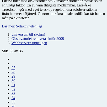
I dessa tider med diskussioner om klimatvariationer är förstås solen
en viktig faktor. En av våra flitigaste medlemmar, Lars-Åke
Truedsson, gör med eget teleskop regelbundna solobservationer
ifrån hemmet i Bjärred. Genom att räkna antalet solfläckar får han ett
mått på aktiviteten.
Läs mer: Solaktiviteten låg
Universum till skolan!
Observatoriet renoveras inför 2009
Webbservern uppe igen
Sida 35 av 36
27
28
29
30
31
32
33
34
35
36