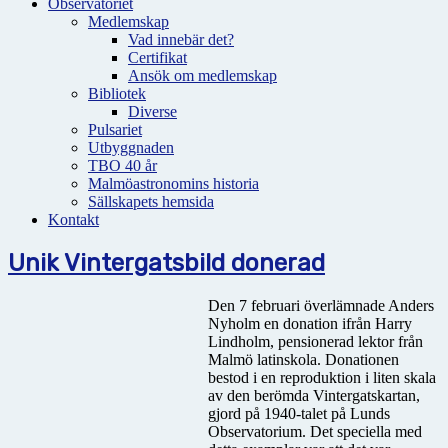
Observatoriet
Medlemskap
Vad innebär det?
Certifikat
Ansök om medlemskap
Bibliotek
Diverse
Pulsariet
Utbyggnaden
TBO 40 år
Malmöastronomins historia
Sällskapets hemsida
Kontakt
Unik Vintergatsbild donerad
Den 7 februari överlämnade Anders
Nyholm en donation ifrån Harry
Lindholm, pensionerad lektor från
Malmö latinskola. Donationen
bestod i en reproduktion i liten skala
av den berömda Vintergatskartan,
gjord på 1940-talet på Lunds
Observatorium. Det speciella med