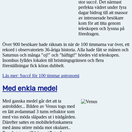
stor succé. Det närmast
perfekta vädret under fyra
dagar bidrog till att massor
av intresserade besökare
kom för att titta genom
teleskopen och lyssna på
föredragen.
Över 900 besökare hade räknats in när de 100 timmarna var över, ett
rekord i observatoriets 36-åriga historia. Alla hade fått se månen och
Saturnus och många "oj!" och "häftigt!" hördes vid teleskopen.
Inomhus fylldes lokalen till bristningsgränsen och flera
föreställningar fick köras dubbelt.
Läs mer: Succé för 100 timmar astronomi
Med enkla medel
Med ganska medel går det att ta
astrobilder... Bilden av Venus togs med
en lätt avdammad 3 tums refraktor som
med viss möda släpades ut i trädgården.
Därefter sattes en mobiltelefonkamera
med ännu större möda mot okularet..