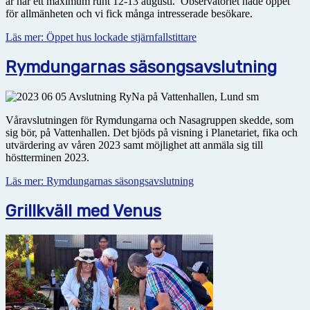
år har ett maximum runt 12-13 augusti. Observatoriet hade öppet
för allmänheten och vi fick många intresserade besökare.
Läs mer: Öppet hus lockade stjärnfallstittare
Rymdungarnas säsongsavslutning
Våravslutningen för Rymdungarna och Nasagruppen skedde, som
sig bör, på Vattenhallen. Det bjöds på visning i Planetariet, fika och
utvärdering av våren 2023 samt möjlighet att anmäla sig till
höstterminen 2023.
Läs mer: Rymdungarnas säsongsavslutning
Grillkväll med Venus