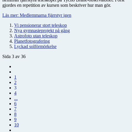
gjordes en repetition av kursen som beskriver hur man gör.
Läs mer: Medlemmarna fjärrstyr igen
Vi pensionerar stort teleskop
Nya gymnasieprojekt på gång
Astrofoto utan teleskop
Planetfotografering
Lyckad solförmörkelse
Sida 3 av 36
1
2
3
4
...
6
7
8
9
10