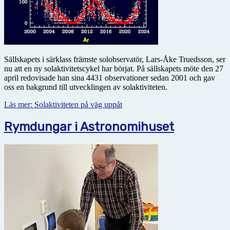
Sällskapets i särklass främste solobservatör, Lars-Åke Truedsson, ser
nu att en ny solaktivitetscykel har börjat. På sällskapets möte den 27
april redovisade han sina 4431 observationer sedan 2001 och gav
oss en bakgrund till utvecklingen av solaktiviteten.
Läs mer: Solaktiviteten på väg uppåt
Rymdungar i Astronomihuset