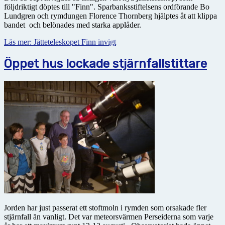
följdriktigt döptes till "Finn". Sparbanksstiftelsens ordförande Bo
Lundgren och rymdungen Florence Thornberg hjälptes åt att klippa
bandet och belönades med starka applåder.
Läs mer: Jätteteleskopet Finn invigt
Öppet hus lockade stjärnfallstittare
Jorden har just passerat ett stoftmoln i rymden som orsakade fler
stjärnfall än vanligt. Det var meteor­svärmen Perseiderna som varje