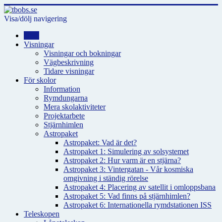
Visa/dölj navigering
Hem
Visningar
Visningar och bokningar
Vägbeskrivning
Tidare visningar
För skolor
Information
Rymdungarna
Mera skolaktiviteter
Projektarbete
Stjärnhimlen
Astropaket
Astropaket: Vad är det?
Astropaket 1: Simulering av solsystemet
Astropaket 2: Hur varm är en stjärna?
Astropaket 3: Vintergatan - Vår kosmiska
omgivning i ständig rörelse
Astropaket 4: Placering av satellit i omloppsbana
Astropaket 5: Vad finns på stjärnhimlen?
Astropaket 6: Internationella rymdstationen ISS
Teleskopen