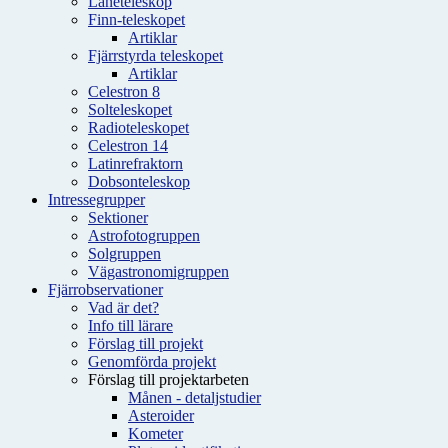
Låneteleskop
Finn-teleskopet
Artiklar
Fjärrstyrda teleskopet
Artiklar
Celestron 8
Solteleskopet
Radioteleskopet
Celestron 14
Latinrefraktorn
Dobsonteleskop
Intressegrupper
Sektioner
Astrofotogruppen
Solgruppen
Vägastronomigruppen
Fjärrobservationer
Vad är det?
Info till lärare
Förslag till projekt
Genomförda projekt
Förslag till projektarbeten
Månen - detaljstudier
Asteroider
Kometer