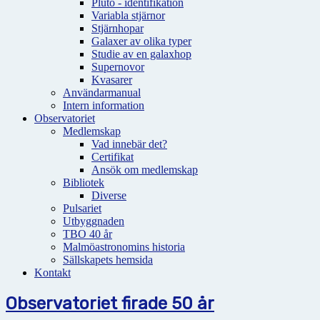
Pluto - identifikation
Variabla stjärnor
Stjärnhopar
Galaxer av olika typer
Studie av en galaxhop
Supernovor
Kvasarer
Användarmanual
Intern information
Observatoriet
Medlemskap
Vad innebär det?
Certifikat
Ansök om medlemskap
Bibliotek
Diverse
Pulsariet
Utbyggnaden
TBO 40 år
Malmöastronomins historia
Sällskapets hemsida
Kontakt
Observatoriet firade 50 år