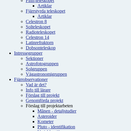
Finn-teleskopet
Artiklar
Fjärrstyrda teleskopet
Artiklar
Celestron 8
Solteleskopet
Radioteleskopet
Celestron 14
Latinrefraktorn
Dobsonteleskop
Intressegrupper
Sektioner
Astrofotogruppen
Solgruppen
Vägastronomigruppen
Fjärrobservationer
Vad är det?
Info till lärare
Förslag till projekt
Genomförda projekt
Förslag till projektarbeten
Månen - detaljstudier
Asteroider
Kometer
Pluto - identifikation