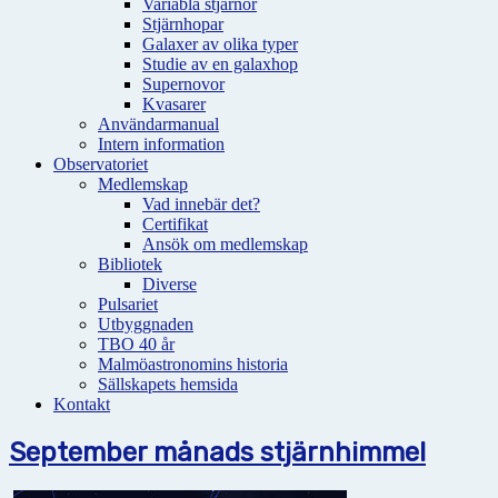
Variabla stjärnor
Stjärnhopar
Galaxer av olika typer
Studie av en galaxhop
Supernovor
Kvasarer
Användarmanual
Intern information
Observatoriet
Medlemskap
Vad innebär det?
Certifikat
Ansök om medlemskap
Bibliotek
Diverse
Pulsariet
Utbyggnaden
TBO 40 år
Malmöastronomins historia
Sällskapets hemsida
Kontakt
September månads stjärnhimmel