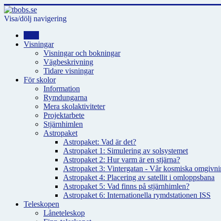
Visa/dölj navigering
Hem
Visningar
Visningar och bokningar
Vägbeskrivning
Tidare visningar
För skolor
Information
Rymdungarna
Mera skolaktiviteter
Projektarbete
Stjärnhimlen
Astropaket
Astropaket: Vad är det?
Astropaket 1: Simulering av solsystemet
Astropaket 2: Hur varm är en stjärna?
Astropaket 3: Vintergatan - Vår kosmiska omgivnin
Astropaket 4: Placering av satellit i omloppsbana
Astropaket 5: Vad finns på stjärnhimlen?
Astropaket 6: Internationella rymdstationen ISS
Teleskopen
Låneteleskop