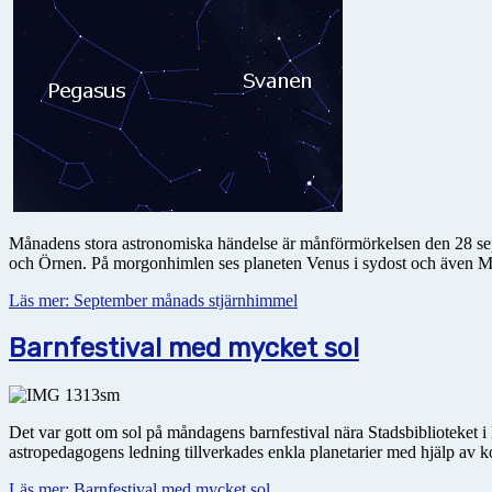
Månadens stora astronomiska händelse är månförmörkelsen den 28 sep
och Örnen. På morgonhimlen ses planeten Venus i sydost och även M
Läs mer: September månads stjärnhimmel
Barnfestival med mycket sol
Det var gott om sol på måndagens barnfestival nära Stadsbiblioteket i 
astropedagogens ledning tillverkades enkla planetarier med hjälp av 
Läs mer: Barnfestival med mycket sol