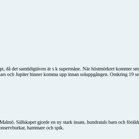
t, då det samtidigtäven är s k supermåne. När höstmörkret kommer sm
ars och Jupiter hinner komma upp innan soluppgången. Omkring 19 se
Malmö. Sällskapet gjorde en ny stark insats, hundratals barn och föräldr
konservburkar, hammare och spik.